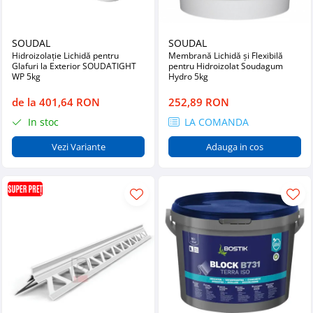
SOUDAL
SOUDAL
Hidroizolație Lichidă pentru
Membrană Lichidă și Flexibilă
Glafuri la Exterior SOUDATIGHT
pentru Hidroizolat Soudagum
WP 5kg
Hydro 5kg
de la 401,64 RON
252,89 RON
In stoc
LA COMANDA
Vezi Variante
Adauga in cos