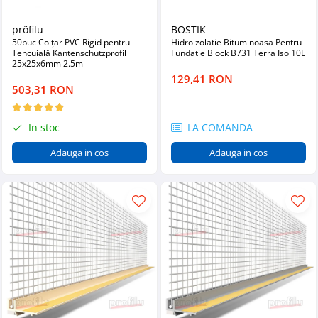
pröfilu
BOSTIK
50buc Colțar PVC Rigid pentru
Hidroizolatie Bituminoasa Pentru
Tencuială Kantenschutzprofil
Fundatie Block B731 Terra Iso 10L
25x25x6mm 2.5m
129,41 RON
503,31 RON
In stoc
LA COMANDA
Adauga in cos
Adauga in cos