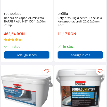
rothoblaas
pröfilu
Barieră de Vapori Aluminizată
Colțar PVC Rigid pentru Tencuială
BARRIER ALU NET 150 1.5x50m
Kantenschutzprofil 25x25x6mm
75mp
2.5m
462,64 RON
11,17 RON
In stoc
In stoc
Adauga in cos
Adauga in cos