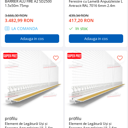
BARRIER ALU FIRE A2 SD2500
Ferestre cu Lamelă Anputzleiste L
1.5x50m 75mp
Antracit RAL 7016 6mm 2.4m
3.666,30 RON
439,34 RON
3.482,99 RON
417,20 RON
LA COMANDA
In stoc
Adauga in cos
Adauga in cos
pröfilu
pröfilu
Element de Legătură Uși și
Element de Legătură Uși și
Ferestre Anputzleiste UL 1.4m
Ferestre Anputzleiste UL 1.6m