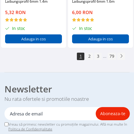
Laibungsprofil 6mm 1.4m
Laibungsprofil 6mm 1.6m
5,32 RON
6,00 RON
In stoc
In stoc
Adauga in cos
Adauga in cos
1
2
3
...
79
Newsletter
Nu rata ofertele si promotiile noastre
Vreau să primesc newsletter cu promoțiile magazinului. Află mai multe în
Politica de Confidențialitate