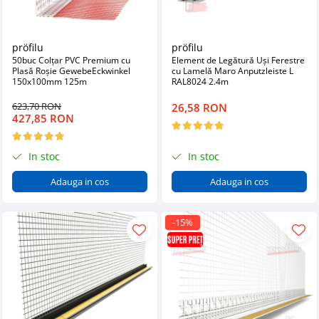
pröfilu
pröfilu
50buc Colțar PVC Premium cu
Element de Legătură Uși Ferestre
Plasă Roșie GewebeEckwinkel
cu Lamelă Maro Anputzleiste L
150x100mm 125m
RAL8024 2.4m
623,70 RON
26,58 RON
427,85 RON
In stoc
In stoc
Adauga in cos
Adauga in cos
-15%