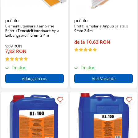
pröfilu
pröfilu
Element Etanșare Tâmplărie
Profil Tâmplărie AnputzLeiste U
Pentru Tencuieli interioare Apia
9mm 2.4m
Laibungsprofil 6mm 2.4m
de la 10,63 RON
9,69 RON
7,82 RON
In stoc
In stoc
Adauga in cos
Vezi Variante