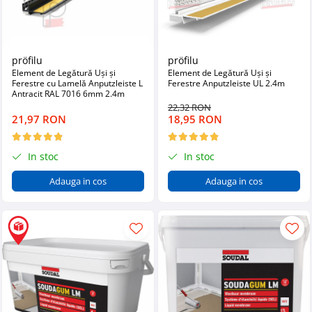
pröfilu
pröfilu
Element de Legătură Uși și
Element de Legătură Uși și
Ferestre cu Lamelă Anputzleiste L
Ferestre Anputzleiste UL 2.4m
Antracit RAL 7016 6mm 2.4m
22,32 RON
21,97 RON
18,95 RON
In stoc
In stoc
Adauga in cos
Adauga in cos