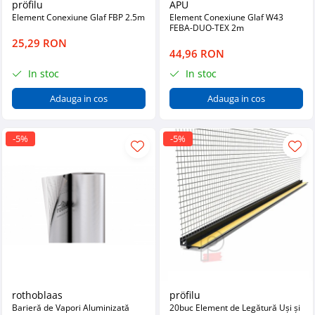
pröfilu
APU
Element Conexiune Glaf FBP 2.5m
Element Conexiune Glaf W43
FEBA-DUO-TEX 2m
25,29 RON
44,96 RON
In stoc
In stoc
Adauga in cos
Adauga in cos
-5%
-5%
rothoblaas
pröfilu
Barieră de Vapori Aluminizată
20buc Element de Legătură Uși și