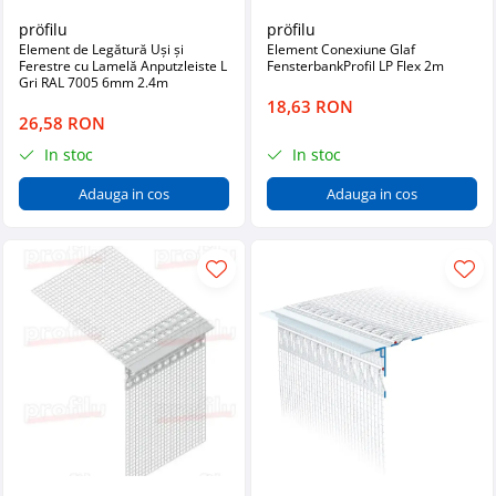
pröfilu
pröfilu
Element de Legătură Uși și
Element Conexiune Glaf
Ferestre cu Lamelă Anputzleiste L
FensterbankProfil LP Flex 2m
Gri RAL 7005 6mm 2.4m
18,63 RON
26,58 RON
In stoc
In stoc
Adauga in cos
Adauga in cos