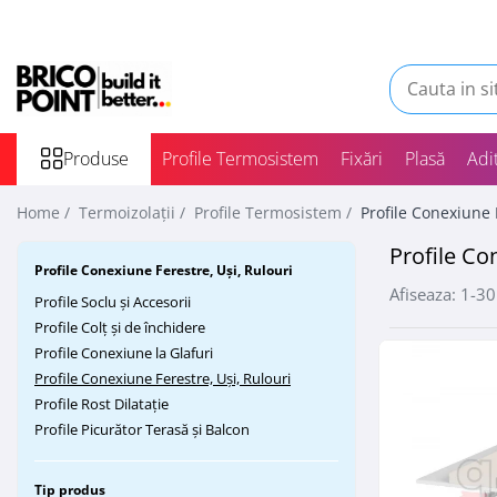
Produse
Etanșare
Termoizolații
La Aer
Profile Termosistem
La Ferestre
Produse
Profile Termosistem
Fixări
Plasă
Adit
La Străpungeri
Profile Soclu și Accesorii
Profile Colț și de închidere
Home /
Termoizolații /
Profile Termosistem /
Profile Conexiune 
Profile Conexiune la Glafuri
Profile Co
Profile Conexiune Ferestre, Uși,
Profile Conexiune Ferestre, Uși, Rulouri
Rulouri
Afiseaza:
1-
30
Profile Soclu și Accesorii
Profile Rost Dilatație
Profile Colț și de închidere
Profile Picurător Terasă și Balcon
Profile Conexiune la Glafuri
Fixări Termoizolații
Profile Conexiune Ferestre, Uși, Rulouri
Profile Rost Dilatație
Dibluri prin Batere
Profile Picurător Terasă și Balcon
Dibluri prin înfiletare
Accesorii Fixări
Tip produs