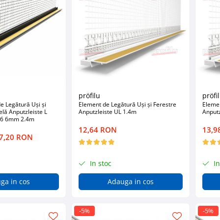
pröfilu
pröfi
e Legătură Uși și
Element de Legătură Uși și Ferestre
Elemen
lă Anputzleiste L
Anputzleiste UL 1.4m
Anputz
016 6mm 2.4m
12,64 RON
13,9
7,20 RON
In stoc
In
ga in cos
Adauga in cos
-5%
-5%