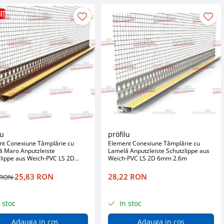
lu
pröfilu
nt Conexiune Tâmplărie cu
Element Conexiune Tâmplărie cu
ă Maro Anputzleiste
Lamelă Anputzleiste Schutzlippe aus
lippe aus Weich-PVC LS 2D
Weich-PVC LS 2D 6mm 2.6m
2.6m
25,83 RON
28,22 RON
2 RON
 stoc
In stoc
Adauga in cos
Adauga in cos