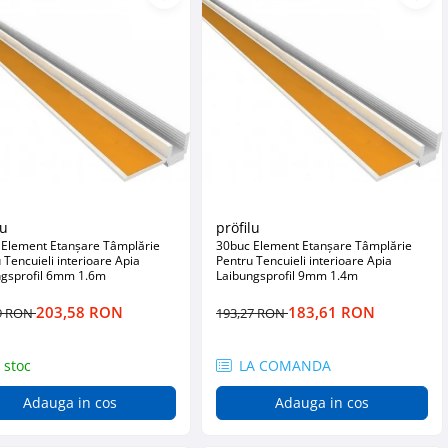
lu
pröfilu
 Element Etanșare Tâmplărie
30buc Element Etanșare Tâmplărie
 Tencuieli interioare Apia
Pentru Tencuieli interioare Apia
ngsprofil 6mm 1.6m
Laibungsprofil 9mm 1.4m
203,58 RON
183,61 RON
9 RON
193,27 RON
 stoc
LA COMANDA
Adauga in cos
Adauga in cos