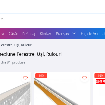
ivi
Cărămidă Placaj
Klinker
Fațade Ventila
Etanșare
Ferestre, Uși, Rulouri
nexiune Ferestre, Uși, Rulouri
din
81
produse
-19%
-16%