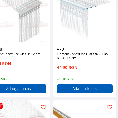
lu
APU
nt Conexiune Glaf FBP 2.5m
Element Conexiune Glaf W43 FEBA-
DUO-TEX 2m
9 RON
44,90 RON
 stoc
In stoc
Adauga in cos
Adauga in cos