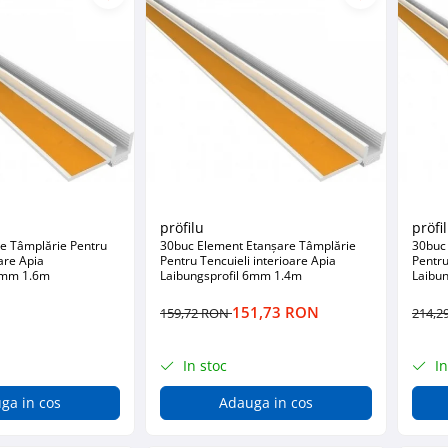
pröfilu
pröfi
e Tâmplărie Pentru
30buc Element Etanșare Tâmplărie
30buc
oare Apia
Pentru Tencuieli interioare Apia
Pentru
 6mm 1.6m
Laibungsprofil 6mm 1.4m
Laibu
151,73 RON
159,72 RON
214,2
In stoc
In
ga in cos
Adauga in cos