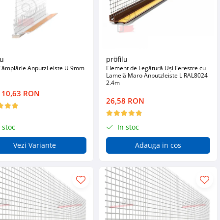
lu
pröfilu
 Tâmplărie AnputzLeiste U 9mm
Element de Legătură Uși Ferestre cu
Lamelă Maro Anputzleiste L RAL8024
2.4m
a 10,63 RON
26,58 RON
 stoc
In stoc
Vezi Variante
Adauga in cos