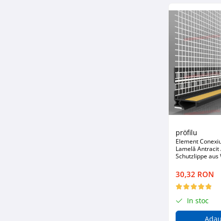
Fixări
Scule
Zugrăveli și Vopsitorii
Tencuieli Clasice și Șape
Placări Suprafețe
Tencuieli Ipsos și Gips Carton
Termoizolații Fațade
Instrumente de Masura
Tăiere, Găurire, Șlefuire
pröfilu
Accesorii Echipamente Protecția
Element Conexiu
Muncii
Lamelă Antracit
Schutzlippe aus
Plăcuțe, Semne și Avertizări
6mm 2.6m
30,32 RON
Manusi
Plase de Protecție
Curățenie & întreținere
In stoc
Mături
Adau