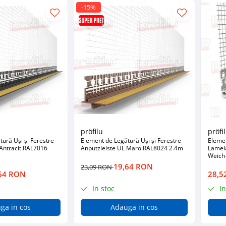
-15%
pröfilu
pröfi
ură Uși și Ferestre
Element de Legătură Uși și Ferestre
Eleme
 Antracit RAL7016
Anputzleiste UL Maro RAL8024 2.4m
Lamelă
Weich
19,64 RON
23,09 RON
64 RON
28,5
In stoc
In
ga in cos
Adauga in cos