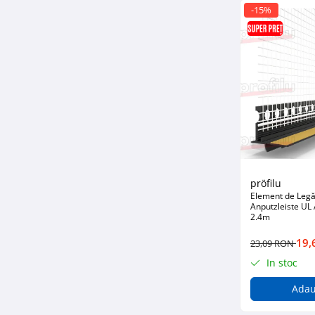
-15%
Glafuri din Ceramică
Glafuri din Aluminiu
Vopsele & Tencuieli Decorative
Tencuieli Decorative
Finisaje Giorgio Graesan
Lacuri, Baițuri, Produse de Pregătit
și Tratat Suprafețe
Tehnici Decorative
Tapet Fibră de Sticlă
Capace de Gard
pröfilu
Element de Legăt
Cărămidă Klinker
Anputzleiste UL
2.4m
Termice
Sobe și Șeminee
19,
23,09 RON
Coșuri și Tubulatură Evacuare
In stoc
Ventilație, Climatizare
Adau
Accesorii Ventilație