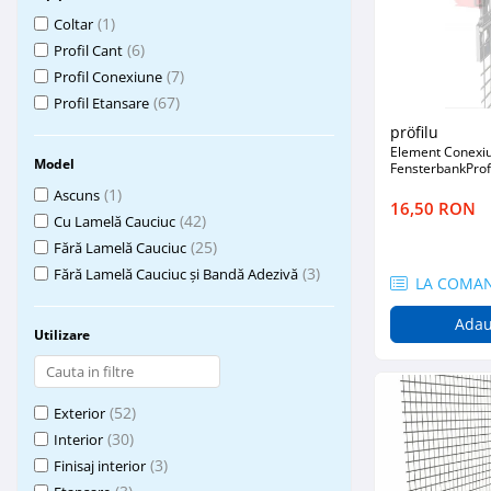
Plasă Armare
(1)
Coltar
Plasă Termoizolație
(6)
Profil Cant
Plasă Tencuieli și Șape
(7)
Profil Conexiune
Alte Plase
(67)
Profil Etansare
Doze și Platforme
pröfilu
Element Conexiu
Adezivi Termoizolații
Model
FensterbankProf
Benzi Adezive
(1)
Ascuns
16,50 RON
(42)
Cu Lamelă Cauciuc
Barieră de Vapori
(25)
Fără Lamelă Cauciuc
Etanșare Străpungeri
(3)
Fără Lamelă Cauciuc și Bandă Adezivă
LA COMA
Folie Difuzie Anticondens
Adau
Vată Minerală
Utilizare
Vată Bazaltică
Polistiren Expandat & Extrudat
(52)
Exterior
Finisaje
(30)
Interior
Accesorii Finisaje
(3)
Finisaj interior
Uși de Vizitare