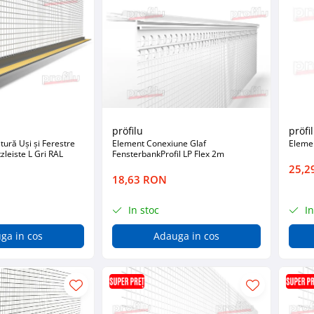
pröfilu
pröfi
ură Uși și Ferestre
Element Conexiune Glaf
Eleme
leiste L Gri RAL
FensterbankProfil LP Flex 2m
25,2
18,63 RON
In stoc
In
ga in cos
Adauga in cos