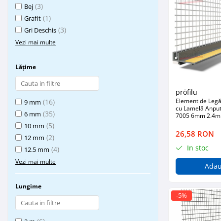
(3)
Bej
Placări Ceramice și din Piatră
(1)
Grafit
Profile Dilatatie
(3)
Gri Deschis
Chituri de Rosturi
Vezi mai multe
Distanțiere si Pene pentru Nivelare
Adezivi
Lățime
Produse pentru Curățare
pröfilu
Latex pentru Adezivi și Chituri
Element de Legăt
(16)
9 mm
Hidroizolații
cu Lamelă Anputz
(35)
6 mm
7005 6mm 2.4m
Accesorii Hidroizolații
(5)
10 mm
26,58 RON
Etanșanți Elastici și Adezivi
(2)
12 mm
In stoc
Etanșanți
(4)
12.5 mm
Adezivi și Etanșanți
Vezi mai multe
Adau
Fund de Rost
Lungime
Benzi de Etanșare
-5%
Impermeabilizări Suprafețe
Hidroizolații Flexibile