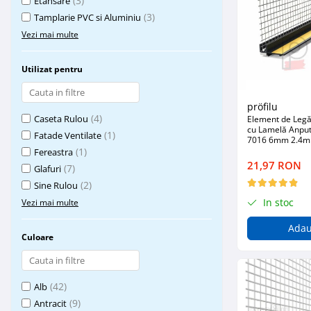
(3)
Etansare
Mascare
(3)
Tamplarie PVC si Aluminiu
Garnituri Adezive Uși Ferestre
Vezi mai multe
Gips Carton
Utilizat pentru
Șuruburi Gips Carton
Piese pentru CD si UA
pröfilu
Benzi Gips Carton
(4)
Caseta Rulou
Element de Legăt
Dibluri Gips Carton
cu Lamelă Anputz
(1)
Fatade Ventilate
7016 6mm 2.4m
Profile Gips Carton
(1)
Fereastra
Ipsos îmbinare Gips Carton
21,97 RON
(7)
Glafuri
Plăci Gips Carton
(2)
Sine Rulou
Acoperiri Elastice, Textile și din
In stoc
Vezi mai multe
Lemn
Adau
Adezivi Acoperiri Elastice și Textile
Culoare
Adezivi Parchet și Lemn
Produse pentru Curățare
(42)
Colțare Protecție
Alb
(9)
Antracit
Profile Baie