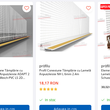
pröfilu
pröfi
ne Tâmplărie cu
Profil Conexiune Tâmplărie cu Lamelă
Eleme
 Anputzleiste ADAPT 2
Anputzleiste NH L 6mm 2.4m
Lamel
 Weich-PVC LS 2D
Schutz
6mm 
18,17 RON
30,3
In stoc
In
ga in cos
Adauga in cos