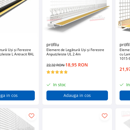
pröfilu
pröfi
ură Uși și Ferestre
Element de Legătură Uși și Ferestre
Elemen
leiste L Antracit RAL
Anputzleiste UL 2.4m
cu Lam
1015 
18,95 RON
22,32 RON
21,9
In stoc
In
ga in cos
Adauga in cos