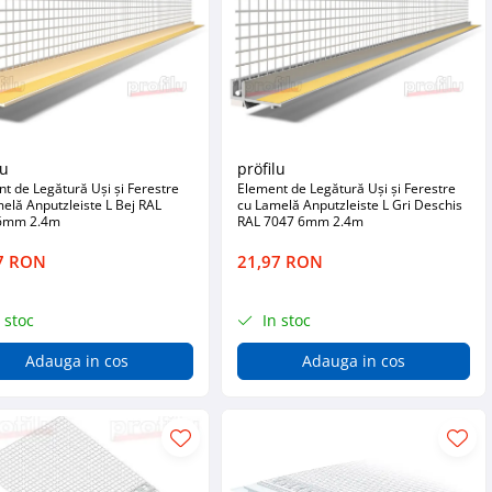
lu
pröfilu
t de Legătură Uși și Ferestre
Element de Legătură Uși și Ferestre
elă Anputzleiste L Bej RAL
cu Lamelă Anputzleiste L Gri Deschis
6mm 2.4m
RAL 7047 6mm 2.4m
7 RON
21,97 RON
 stoc
In stoc
Adauga in cos
Adauga in cos