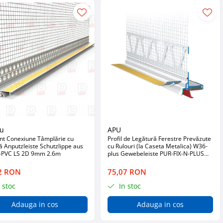
lu
APU
nt Conexiune Tâmplărie cu
Profil de Legătură Ferestre Prevăzute
 Anputzleiste Schutzlippe aus
cu Rulouri (la Caseta Metalica) W36-
-PVC LS 2D 9mm 2.6m
plus Gewebeleiste PUR-FIX-N-PLUS
2.4m
2 RON
75,07 RON
 stoc
In stoc
Adauga in cos
Adauga in cos