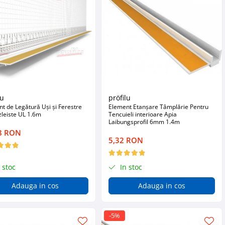
lu
pröfilu
t de Legătură Uși și Ferestre
Element Etanșare Tâmplărie Pentru
leiste UL 1.6m
Tencuieli interioare Apia
Laibungsprofil 6mm 1.4m
8 RON
5,32 RON
 stoc
In stoc
Adauga in cos
Adauga in cos
-5%