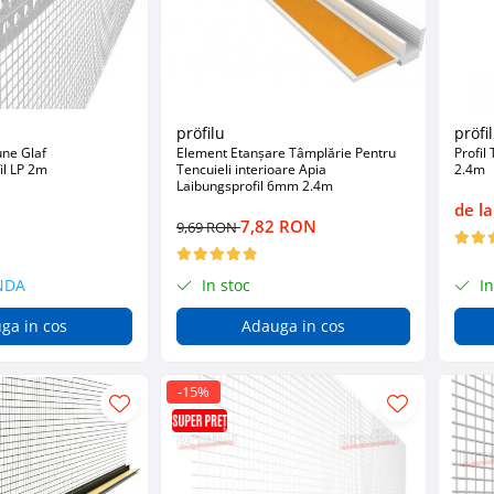
pröfilu
pröfi
ne Glaf
Element Etanșare Tâmplărie Pentru
Profil
il LP 2m
Tencuieli interioare Apia
2.4m
Laibungsprofil 6mm 2.4m
de l
7,82 RON
9,69 RON
NDA
In stoc
In
ga in cos
Adauga in cos
-15%