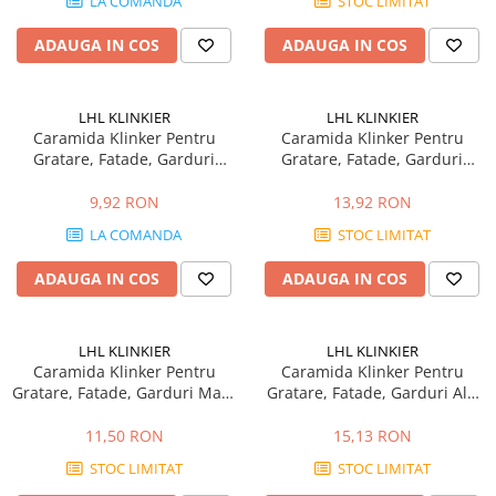
Plasă Armare
LA COMANDA
STOC LIMITAT
Plasă Termoizolație
ADAUGA IN COS
ADAUGA IN COS
Plasă Tencuieli și Șape
Alte Plase
LHL KLINKIER
LHL KLINKIER
Doze și Platforme
Caramida Klinker Pentru
Caramida Klinker Pentru
Adezivi Termoizolații
Gratare, Fatade, Garduri
Gratare, Fatade, Garduri
Natural 250x120x65mm
Galben / Sahara
Benzi Adezive
250x120x65mm
9,92 RON
13,92 RON
Barieră de Vapori
LA COMANDA
STOC LIMITAT
Etanșare Străpungeri
ADAUGA IN COS
ADAUGA IN COS
Folie Difuzie Anticondens
Vată Minerală
LHL KLINKIER
LHL KLINKIER
Vată Bazaltică
Caramida Klinker Pentru
Caramida Klinker Pentru
Polistiren Expandat & Extrudat
Gratare, Fatade, Garduri Maro
Gratare, Fatade, Garduri Alb
250x120x65mm
250x120x65mm
Finisaje
11,50 RON
15,13 RON
Accesorii Finisaje
STOC LIMITAT
STOC LIMITAT
Uși de Vizitare