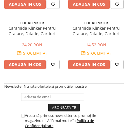
ADAUGA IN COS
ADAUGA IN COS
Mascare
Garnituri Adezive Uși Ferestre
Gips Carton
LHL KLINKIER
LHL KLINKIER
Caramida Klinker Pentru
Caramida Klinker Pentru
Șuruburi Gips Carton
Gratare, Fatade, Garduri
Gratare, Fatade, Garduri
Piese pentru CD si UA
Argintiu / Syriusz
Centaur 250x120x65mm
Benzi Gips Carton
250x120x65mm
24,20 RON
14,52 RON
Dibluri Gips Carton
STOC LIMITAT
STOC LIMITAT
Profile Gips Carton
ADAUGA IN COS
ADAUGA IN COS
Ipsos îmbinare Gips Carton
Plăci Gips Carton
Acoperiri Elastice, Textile și din
Newsletter
Nu rata ofertele si promotiile noastre
Lemn
Adezivi Acoperiri Elastice și Textile
Adezivi Parchet și Lemn
Produse pentru Curățare
Vreau să primesc newsletter cu promoțiile
Colțare Protecție
magazinului. Află mai multe în
Politica de
Confidențialitate
Profile Baie