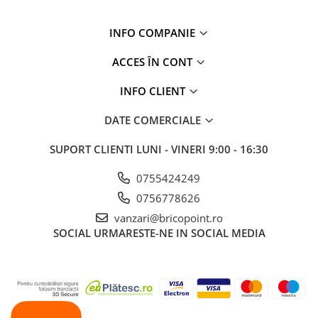
Placări Ceramice și din Piatră
INFO COMPANIE
Profile Dilatatie
Chituri de Rosturi
ACCES ÎN CONT
Distanțiere si Pene pentru Nivelare
INFO CLIENT
Adezivi
Produse pentru Curățare
DATE COMERCIALE
Latex pentru Adezivi și Chituri
SUPORT CLIENTI
LUNI - VINERI 9:00 - 16:30
Hidroizolații
Accesorii Hidroizolații
0755424249
Etanșanți Elastici și Adezivi
0756778626
Etanșanți
vanzari@bricopoint.ro
SOCIAL
URMARESTE-NE IN SOCIAL MEDIA
Adezivi și Etanșanți
Fund de Rost
Benzi de Etanșare
Impermeabilizări Suprafețe
Hidroizolații Flexibile