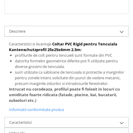
Hidroizolații Lichide
Hidroizolații Bituminoase
Hidrofobizare și Tratamente
Tencuieli și Betoane
Descriere
Amorse Tencuieli
Caracteristici si Avantaje
Coltar PVC Rigid pentru Tencuiala
Pardoseli și Nivelare Suport
Kantenschutzprofil 25x25x6mm 2.5m:
Nivelare Grosieră
profilurile de colt pentru tencuieli sunt formate din PVC
datorita formelor geometrice diferite pot fi utilizate pentru
Nivelare în Strat Subțire
diverse grosimi de tencuiala.
Rașini Reparații Fisuri Șapă
sunt utilizate ca sabloane de tencuiala si protectie a marginilor
Aditivi pentru Șape
pentru zonele intens solicitate din punct de vedere mecanic,
precum marginile zidurilor si intradosurile ferestrelor.
Amorse și Promotori de Aderență
Intrucat nu corodeaza, profilul poate fi folosit in locuri cu
Stabilizare Suport
umiditate foarte ridicata (fatade, piscine, bai, bucatarii,
Aditivi pentru Betoane și Mortare
subsoluri etc.)
Profile Tencuieli și Glet
Informatii conformitate produs
Profile Glet
Caracteristici
Profile Tencuieli