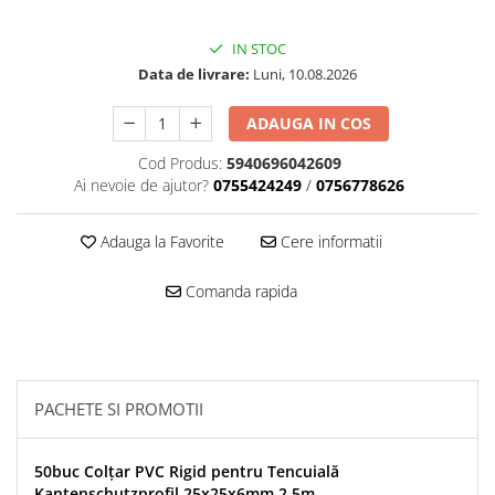
Mascare
IN STOC
Garnituri Adezive Uși Ferestre
Data de livrare:
Luni, 10.08.2026
Gips Carton
Șuruburi Gips Carton
ADAUGA IN COS
Piese pentru CD si UA
Cod Produs:
5940696042609
Benzi Gips Carton
Ai nevoie de ajutor?
0755424249
/
0756778626
Dibluri Gips Carton
Profile Gips Carton
Adauga la Favorite
Cere informatii
Ipsos îmbinare Gips Carton
Plăci Gips Carton
Comanda rapida
Acoperiri Elastice, Textile și din
Lemn
Adezivi Acoperiri Elastice și Textile
Adezivi Parchet și Lemn
PACHETE SI PROMOTII
Produse pentru Curățare
Colțare Protecție
50buc Colțar PVC Rigid pentru Tencuială
Profile Baie
Kantenschutzprofil 25x25x6mm 2.5m