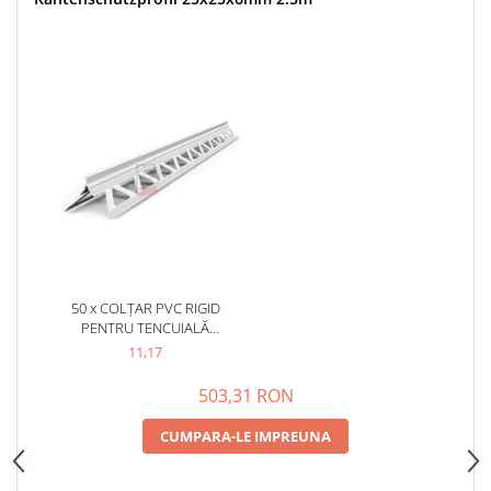
Placări Ceramice și din Piatră
Profile Dilatatie
Chituri de Rosturi
Distanțiere si Pene pentru Nivelare
Adezivi
Produse pentru Curățare
Latex pentru Adezivi și Chituri
Hidroizolații
Accesorii Hidroizolații
Etanșanți Elastici și Adezivi
50 x COLȚAR PVC RIGID
PENTRU TENCUIALĂ
Etanșanți
KANTENSCHUTZPROFIL
11,17
Adezivi și Etanșanți
25X25X6MM 2.5M
Fund de Rost
503,31 RON
Benzi de Etanșare
CUMPARA-LE IMPREUNA
Impermeabilizări Suprafețe
Hidroizolații Flexibile