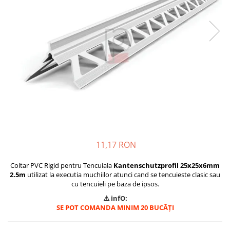
Plasă Armare
Plasă Termoizolație
Plasă Tencuieli și Șape
Alte Plase
Doze și Platforme
Adezivi Termoizolații
Benzi Adezive
Barieră de Vapori
Etanșare Străpungeri
Folie Difuzie Anticondens
11,17 RON
Vată Minerală
Coltar PVC Rigid pentru Tencuiala
Kantenschutzprofil 25x25x6mm
Vată Bazaltică
2.5m
utilizat la executia muchiilor atunci cand se tencuieste clasic sau
Polistiren Expandat & Extrudat
cu tencuieli pe baza de ipsos.
Finisaje
⚠️ infO:
SE POT COMANDA MINIM 20 BUCĀȚI
Accesorii Finisaje
Uși de Vizitare