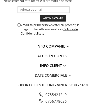
Newsletter
Nu rata ofertele si promotiile noastre
Fixări
Scule
Zugrăveli și Vopsitorii
Tencuieli Clasice și Șape
Vreau să primesc newsletter cu promoțiile
Placări Suprafețe
magazinului. Află mai multe în
Politica de
Confidențialitate
Tencuieli Ipsos și Gips Carton
Termoizolații Fațade
INFO COMPANIE
Instrumente de Masura
ACCES ÎN CONT
Tăiere, Găurire, Șlefuire
INFO CLIENT
Accesorii Echipamente Protecția
Muncii
DATE COMERCIALE
Plăcuțe, Semne și Avertizări
Manusi
SUPORT CLIENTI
LUNI - VINERI 9:00 - 16:30
Plase de Protecție
0755424249
Curățenie & întreținere
0756778626
Mături