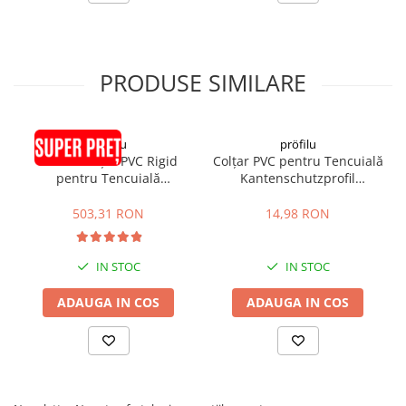
Glafuri din Ceramică
Glafuri din Aluminiu
Vopsele & Tencuieli Decorative
PRODUSE SIMILARE
Tencuieli Decorative
Finisaje Giorgio Graesan
Lacuri, Baițuri, Produse de Pregătit
pröfilu
pröfilu
și Tratat Suprafețe
50buc Colțar PVC Rigid
Colțar PVC pentru Tencuială
pentru Tencuială
Kantenschutzprofil
Tehnici Decorative
Kantenschutzprofil
43x43x6mm 2.5m
Tapet Fibră de Sticlă
25x25x6mm 2.5m
503,31 RON
14,98 RON
Capace de Gard
Cărămidă Klinker
IN STOC
IN STOC
Termice
ADAUGA IN COS
ADAUGA IN COS
Sobe și Șeminee
Coșuri și Tubulatură Evacuare
Ventilație, Climatizare
Accesorii Ventilație