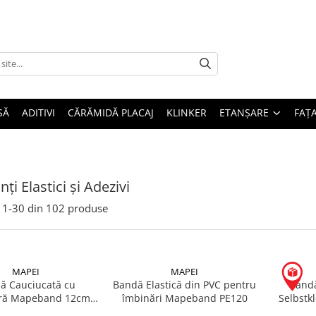
SĂ
ADITIVI
CĂRĂMIDĂ PLACAJ
KLINKER
ETANȘARE
FAȚ
ți Elastici și Adezivi
1-
30
din
102
produse
MAPEI
MAPEI
ă Cauciucată cu
Bandă Elastică din PVC pentru
Bandă
ură Mapeband 12cm x
îmbinări Mapeband PE120
Selbstk
1m