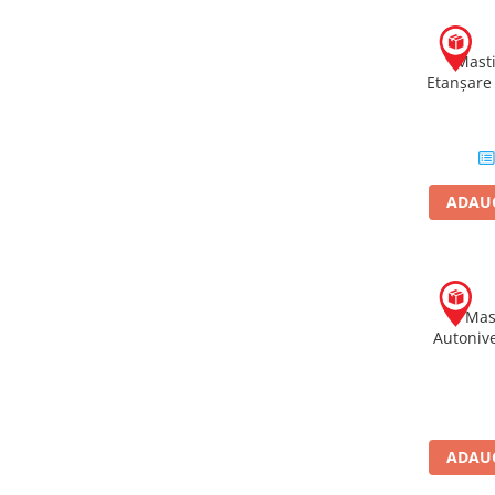
Hidroizolații Lichide
Hidroizolații Bituminoase
Masti
Hidrofobizare și Tratamente
Etanșare
Tencuieli și Betoane
215LM B
Amorse Tencuieli
Pardoseli și Nivelare Suport
Nivelare Grosieră
ADAUG
Nivelare în Strat Subțire
Rașini Reparații Fisuri Șapă
Aditivi pentru Șape
Amorse și Promotori de Aderență
Mast
Autonive
Stabilizare Suport
din Pa
Aditivi pentru Betoane și Mortare
33SL 
Profile Tencuieli și Glet
Profile Glet
ADAUG
Profile Tencuieli