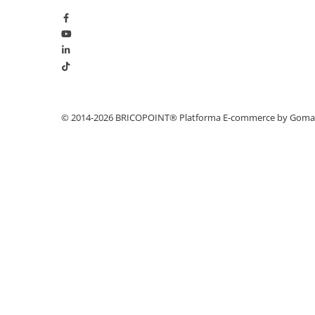
Glafuri din Ceramică
Glafuri din Aluminiu
Vopsele & Tencuieli Decorative
Tencuieli Decorative
Finisaje Giorgio Graesan
Lacuri, Baițuri, Produse de Pregătit
© 2014-2026 BRICOPOINT®
Platforma E-commerce by Gom
și Tratat Suprafețe
Tehnici Decorative
Tapet Fibră de Sticlă
Capace de Gard
Cărămidă Klinker
Termice
Sobe și Șeminee
Coșuri și Tubulatură Evacuare
Ventilație, Climatizare
Accesorii Ventilație