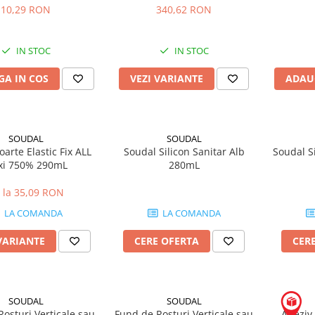
10,29 RON
340,62 RON
IN STOC
IN STOC
A IN COS
VEZI VARIANTE
ADAU
SOUDAL
SOUDAL
oarte Elastic Fix ALL
Soudal Silicon Sanitar Alb
Soudal S
xi 750% 290mL
280mL
 la 35,09 RON
LA COMANDA
LA COMANDA
VARIANTE
CERE OFERTA
CER
SOUDAL
SOUDAL
osturi Verticale sau
Fund de Rosturi Verticale sau
Adeziv 