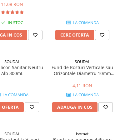
310mL
11,08 RON
IN STOC
LA COMANDA
GA IN COS
CERE OFERTA
SOUDAL
SOUDAL
ilicon Sanitar Neutru
Fund de Rosturi Verticale sau
Alb 300mL
Orizontale Diametru 10mm
Soudal /m
4,11 RON
LA COMANDA
LA COMANDA
E OFERTA
ADAUGA IN COS
SOUDAL
isomat
Rezistent la Vapori
Banda de Impermeabilizare