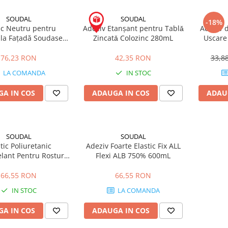
SOUDAL
SOUDAL
-18%
c Neutru pentru
Adeziv Etanșant pentru Tablǎ
Adeziv d
 la Fațadă Soudaseal
Zincatǎ Colozinc 280mL
Uscare
EJ RAL 9001 600mL
Gold E
76,23 RON
42,35 RON
33,8
LA COMANDA
IN STOC
A IN COS
ADAUGA IN COS
ADAU
SOUDAL
SOUDAL
ic Poliuretanic
Adeziv Foarte Elastic Fix ALL
lant Pentru Rosturi
Flexi ALB 750% 600mL
rdoseală SoudaFlex
Gri Beton 600mL
66,55 RON
66,55 RON
IN STOC
LA COMANDA
A IN COS
ADAUGA IN COS