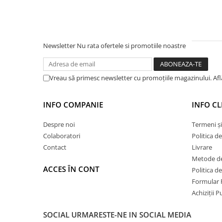
Profile Betoane
Reparare Beton, Subturnări și
Ancorări
Mortare Speciale
Newsletter
Nu rata ofertele si promotiile noastre
Gleturi
Decorative
Vreau să primesc newsletter cu promoțiile magazinului. Af
Profile Decorative
Ancadramente Uși și Ferestre
INFO COMPANIE
INFO CL
Solbancuri / Pervaze
Termosistem Decorativ
Despre noi
Termeni și
Colaboratori
Politica d
Brâuri Decorative
Contact
Livrare
Scafe pentru Led
Metode de
Cornișe
ACCES ÎN CONT
Politica d
Plinte
Formular 
Panouri Decorative 3D
Achiziții 
Accesorii Montaj
SOCIAL
URMARESTE-NE IN SOCIAL MEDIA
Glafuri