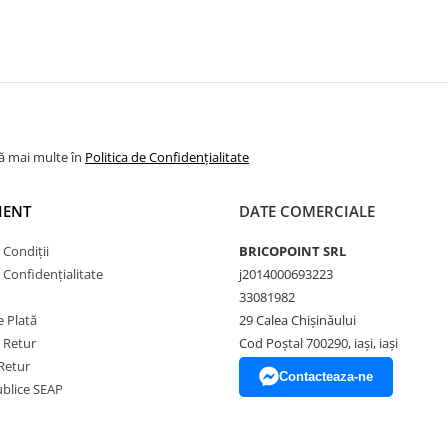
lă mai multe în
Politica de Confidențialitate
IENT
DATE COMERCIALE
 Condiții
BRICOPOINT SRL
e Confidențialitate
j2014000693223
33081982
 Plată
29 Calea Chișinăului
e Retur
Cod Poștal 700290, iași, iași
Retur
Contacteaza-ne
Publice SEAP