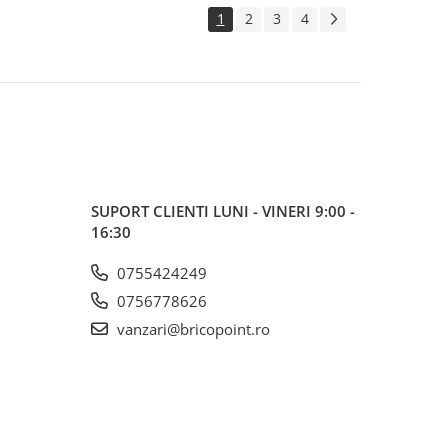
1
2
3
4
SUPORT CLIENTI
LUNI - VINERI 9:00 -
16:30
0755424249
0756778626
vanzari@bricopoint.ro