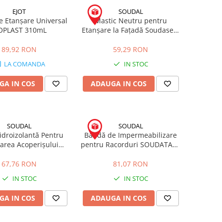
EJOT
SOUDAL
e Etanșare Universal
Mastic Neutru pentru
OPLAST 310mL
Etanșare la Fațadă Soudaseal
215LM ALB 600mL
89,92 RON
59,29 RON
LA COMANDA
IN STOC
GA IN COS
ADAUGA IN COS
SOUDAL
SOUDAL
idroizolantă Pentru
Bandă de Impermeabilizare
area Acoperișului
pentru Racorduri SOUDATAPE
rilor și Scurgerilor
ST 10m
sserStop 750g
67,76 RON
81,07 RON
IN STOC
IN STOC
GA IN COS
ADAUGA IN COS