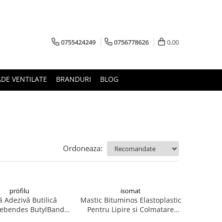
0755424249
0756778626
0,00
ADE VENTILATE
BRANDURI
BLOG
Ordoneaza:
pröfilu
isomat
 Adezivă Butilică
Mastic Bituminos Elastoplastic
lebendes ButylBand
Pentru Lipire si Colmatare
100mm / 1m
TIXOPHALTE wet Seal & Fix