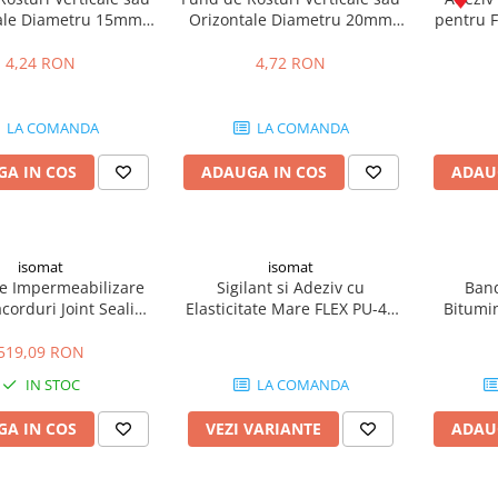
ale Diametru 15mm
Orizontale Diametru 20mm
pentru F
Soudal /m
Soudal /m
Vap
4,24 RON
4,72 RON
LA COMANDA
LA COMANDA
A IN COS
ADAUGA IN COS
ADAU
isomat
isomat
e Impermeabilizare
Sigilant si Adeziv cu
Band
corduri Joint Sealing
Elasticitate Mare FLEX PU-40
Bitum
e 120mm x 50m
600mL
Terac
519,09 RON
IN STOC
LA COMANDA
A IN COS
VEZI VARIANTE
ADAU