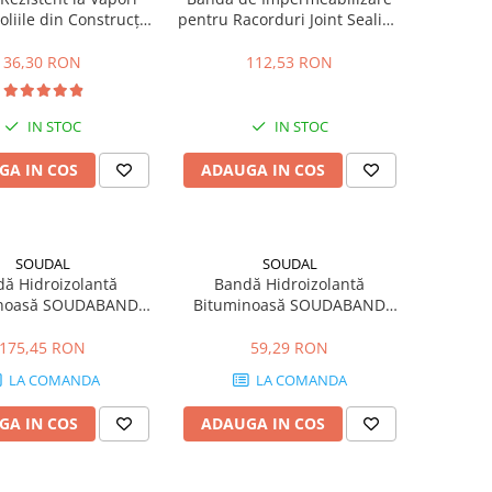
oliile din Construcții
pentru Racorduri Joint Sealing
ourSeal 310mL
Tape 120mm x 10m
36,30 RON
112,53 RON
IN STOC
IN STOC
GA IN COS
ADAUGA IN COS
SOUDAL
SOUDAL
ă Hidroizolantă
Bandă Hidroizolantă
inoasă SOUDABAND
Bituminoasă SOUDABAND
otă 300mm x 10m
Teracotă 100mm x 10m
175,45 RON
59,29 RON
LA COMANDA
LA COMANDA
GA IN COS
ADAUGA IN COS