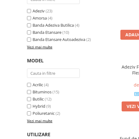
Plasă Armare
Plasă Termoizolație
Adeziv
(23)
Plasă Tencuieli și Șape
Amorsa
(4)
Banda Adeziva Butilica
(4)
Alte Plase
Banda Etansare
(10)
Doze și Platforme
ADAUG
Banda Etansare Autoadeziva
(2)
Adezivi Termoizolații
Vezi mai multe
Benzi Adezive
MODEL
Barieră de Vapori
Adeziv F
Etanșare Străpungeri
Fle
Folie Difuzie Anticondens
Acrilic
(4)
de
Vată Minerală
Bituminos
(15)
Butilic
(12)
Vată Bazaltică
Hybrid
(9)
VEZI 
Polistiren Expandat & Extrudat
Poliuretanic
(2)
Finisaje
Vezi mai multe
Accesorii Finisaje
UTILIZARE
Uși de Vizitare
Fund de R