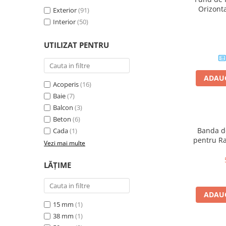
Orizont
Mascare
Exterior
(91)
Interior
(50)
Garnituri Adezive Uși Ferestre
Gips Carton
UTILIZAT PENTRU
Șuruburi Gips Carton
Piese pentru CD si UA
Benzi Gips Carton
ADAUG
Acoperis
(16)
Dibluri Gips Carton
Baie
(7)
Profile Gips Carton
Balcon
(3)
Ipsos îmbinare Gips Carton
Beton
(6)
Plăci Gips Carton
Banda d
Cada
(1)
pentru Ra
Acoperiri Elastice, Textile și din
Vezi mai multe
Tap
Lemn
LĂȚIME
Adezivi Acoperiri Elastice și Textile
Adezivi Parchet și Lemn
ADAUG
Produse pentru Curățare
15 mm
(1)
Colțare Protecție
38 mm
(1)
Profile Baie