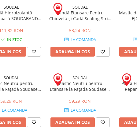
SOUDAL
SOUDAL
ă Hidroizolantă
Bandă Etanșare Pentru
Mastic d
noasă SOUDABAND
Chiuvetă și Cadă Sealing Strip
EJ
otă 150mm x 10m
Alb 38mm x 3.35m
111,32 RON
53,24 RON
IN STOC
LA COMANDA
A IN COS
ADAUGA IN COS
ADAU
SOUDAL
SOUDAL
c Neutru pentru
Mastic Neutru pentru
Pastă H
 la Fațadă Soudaseal
Etanșare la Fațadă Soudaseal
Repar
M NEGRU 600mL
215LM GRI 600mL
Jgheabu
Wa
59,29 RON
59,29 RON
LA COMANDA
LA COMANDA
A IN COS
ADAUGA IN COS
ADAU