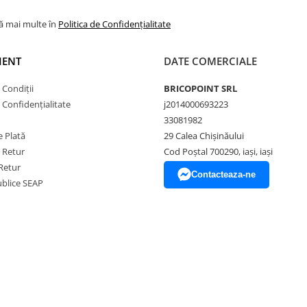
lă mai multe în
Politica de Confidențialitate
IENT
DATE COMERCIALE
 Condiții
BRICOPOINT SRL
e Confidențialitate
j2014000693223
33081982
 Plată
29 Calea Chișinăului
e Retur
Cod Poștal 700290, iași, iași
Retur
Contacteaza-ne
Publice SEAP