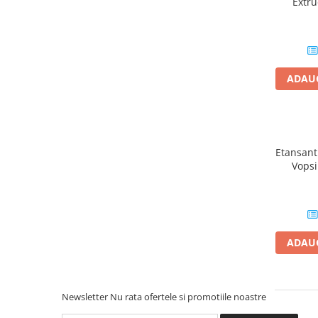
Extr
10
Placări Ceramice și din Piatră
Profile Dilatatie
Chituri de Rosturi
Distanțiere si Pene pentru Nivelare
ADAUG
Adezivi
Produse pentru Curățare
Latex pentru Adezivi și Chituri
Hidroizolații
Etansant
Vopsi
Accesorii Hidroizolații
Aplica
Etanșanți Elastici și Adezivi
Pa
Etanșanți
Adezivi și Etanșanți
ADAUG
Fund de Rost
Benzi de Etanșare
Impermeabilizări Suprafețe
Newsletter
Nu rata ofertele si promotiile noastre
Hidroizolații Flexibile