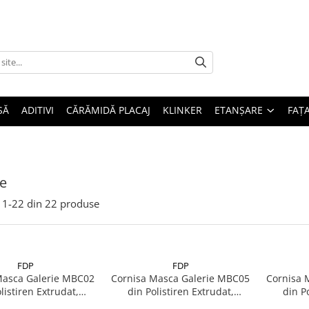
SĂ
ADITIVI
CĂRĂMIDĂ PLACAJ
KLINKER
ETANȘARE
FAȚ
e
1-
22
din
22
produse
FDP
FDP
Masca Galerie MBC02
Cornisa Masca Galerie MBC05
Cornisa 
listiren Extrudat,
din Polistiren Extrudat,
din Po
une 80x80x2000mm
dimensiune 115x80x2000mm
dimens