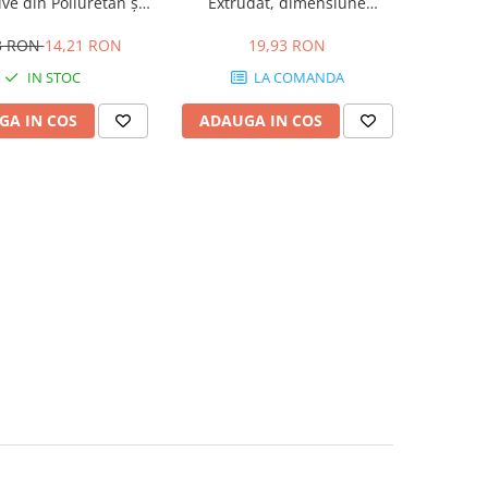
ve din Poliuretan și
Extrudat, dimensiune
rudat 50A 280mL
80x80x2000mm
3 RON
14,21 RON
19,93 RON
IN STOC
LA COMANDA
GA IN COS
ADAUGA IN COS