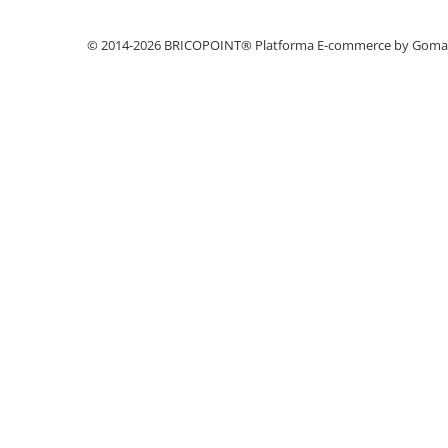
Profile Betoane
Reparare Beton, Subturnări și
© 2014-2026 BRICOPOINT®
Platforma E-commerce by Gom
Ancorări
Mortare Speciale
Gleturi
Decorative
Profile Decorative
Ancadramente Uși și Ferestre
Solbancuri / Pervaze
Termosistem Decorativ
Brâuri Decorative
Scafe pentru Led
Cornișe
Plinte
Panouri Decorative 3D
Accesorii Montaj
Glafuri