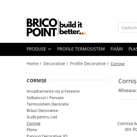
Produse
Etanșare
Termoizolații
La Aer
Profile Termosistem
La Ferestre
La Străpungeri
PRODUSE
PROFILE TERMOSISTEM
FIXĂRI
PLA
Profile Soclu și Accesorii
Profile Colț și de închidere
Home /
Decorative /
Profile Decorative /
Cornișe
Profile Conexiune la Glafuri
Profile Conexiune Ferestre, Uși,
Corniș
Rulouri
CORNIȘE
Profile Rost Dilatație
Afiseaza:
Ancadramente Uși și Ferestre
Profile Picurător Terasă și Balcon
Solbancuri / Pervaze
Fixări Termoizolații
Termosistem Decorativ
Brâuri Decorative
Dibluri prin Batere
Scafe pentru Led
Dibluri prin înfiletare
Cornișe
Cornisa 
din Po
Accesorii Fixări
Plinte
dimensi
Panouri Decorative 3D