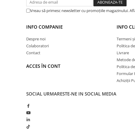
Hidroizolații Lichide
Vreau să primesc newsletter cu promoțiile magazinului. Af
Hidroizolații Bituminoase
Hidrofobizare și Tratamente
INFO COMPANIE
INFO CL
Tencuieli și Betoane
Amorse Tencuieli
Despre noi
Termeni și
Pardoseli și Nivelare Suport
Colaboratori
Politica d
Contact
Livrare
Nivelare Grosieră
Metode de
Nivelare în Strat Subțire
ACCES ÎN CONT
Politica d
Rașini Reparații Fisuri Șapă
Formular 
Aditivi pentru Șape
Achiziții 
Amorse și Promotori de Aderență
SOCIAL
URMARESTE-NE IN SOCIAL MEDIA
Stabilizare Suport
Aditivi pentru Betoane și Mortare
Profile Tencuieli și Glet
Profile Glet
Profile Tencuieli