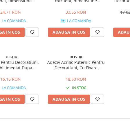
udat, dimensiune
Extrudat, dimensiune
Decorati
0x100x2000mm
100x55x2000mm
Ext
24,71 RON
33,55 RON
17,0
LA COMANDA
LA COMANDA
A IN COS
ADAUGA IN COS
ADAU
BOSTIK
BOSTIK
 Pentru Decoratiuni,
Adeziv Acrilic Puternic Pentru
bil Imediat Dupa
Decoratiuni, Cu Fixare
re A980 Instantly
Instantanee Bostik A785 High
intable 300mL
Grip Deco 300mL
16,16 RON
18,50 RON
LA COMANDA
IN STOC
A IN COS
ADAUGA IN COS