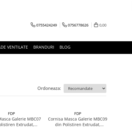
0755424249
0756778626
0,00
ADE VENTILATE
BRANDURI
BLOG
Ordoneaza:
FDP
FDP
Masca Galerie MBC07
Cornisa Masca Galerie MBC09
listiren Extrudat,
din Polistiren Extrudat,
iune 70x70x2000mm
dimensiune 70x70x2000mm