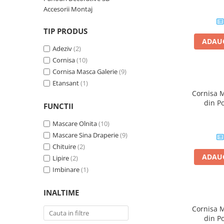
Plasă Armare
Accesorii Montaj
Plasă Termoizolație
Plasă Tencuieli și Șape
TIP PRODUS
ADAUG
Alte Plase
Adeziv
(2)
Doze și Platforme
Cornisa
(10)
Adezivi Termoizolații
Cornisa Masca Galerie
(9)
Etansant
(1)
Benzi Adezive
Cornisa 
Barieră de Vapori
din Po
FUNCTII
dimensiu
Etanșare Străpungeri
Mascare Olnita
(10)
Folie Difuzie Anticondens
Mascare Sina Draperie
(9)
Chituire
(2)
Vată Minerală
ADAUG
Lipire
(2)
Vată Bazaltică
Imbinare
(1)
Polistiren Expandat & Extrudat
Finisaje
INALTIME
Accesorii Finisaje
Cornisa 
din Po
Uși de Vizitare