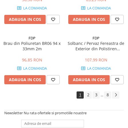
Fixări
LA COMANDA
LA COMANDA
Scule
Zugrăveli și Vopsitorii
ADAUGA IN COS
ADAUGA IN COS
Tencuieli Clasice și Șape
Placări Suprafețe
FDP
FDP
Brau din Poliuretan BR06 94 x
Solbanc / Pervaz Fereastra de
Tencuieli Ipsos și Gips Carton
33mm 2m
Exterior din Polistiren
Termoizolații Fațade
Expandat Laminat cu Rasina
FP201, H 120 x 105 mm,
96,85 RON
107,99 RON
Instrumente de Masura
Lungime 2m
LA COMANDA
LA COMANDA
Tăiere, Găurire, Șlefuire
Accesorii Echipamente Protecția
ADAUGA IN COS
ADAUGA IN COS
Muncii
Plăcuțe, Semne și Avertizări
1
2
3
8
...
Manusi
Plase de Protecție
Newsletter
Nu rata ofertele si promotiile noastre
Curățenie & întreținere
Mături