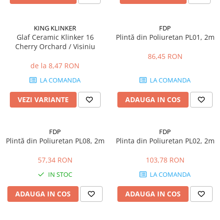
Hidroizolații Lichide
Hidroizolații Bituminoase
KING KLINKER
FDP
Hidrofobizare și Tratamente
Glaf Ceramic Klinker 16
Plintă din Poliuretan PL01, 2m
Tencuieli și Betoane
Cherry Orchard / Visiniu
86,45 RON
Amorse Tencuieli
de la 8,47 RON
Pardoseli și Nivelare Suport
LA COMANDA
LA COMANDA
Nivelare Grosieră
VEZI VARIANTE
ADAUGA IN COS
Nivelare în Strat Subțire
Rașini Reparații Fisuri Șapă
Aditivi pentru Șape
FDP
FDP
Amorse și Promotori de Aderență
Plintă din Poliuretan PL08, 2m
Plinta din Poliuretan PL02, 2m
Stabilizare Suport
57,34 RON
103,78 RON
Aditivi pentru Betoane și Mortare
IN STOC
LA COMANDA
Profile Tencuieli și Glet
ADAUGA IN COS
ADAUGA IN COS
Profile Glet
Profile Tencuieli