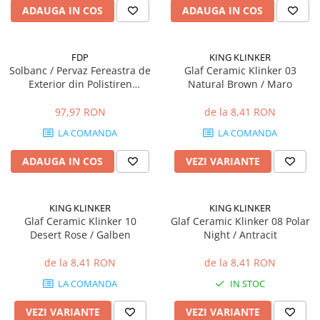
ADAUGA IN COS
ADAUGA IN COS
Mascare
Garnituri Adezive Uși Ferestre
Gips Carton
FDP
KING KLINKER
Solbanc / Pervaz Fereastra de
Glaf Ceramic Klinker 03
Șuruburi Gips Carton
Exterior din Polistiren
Natural Brown / Maro
Piese pentru CD si UA
Expandat Laminat cu Rasina
Benzi Gips Carton
FPDE211, H 110 x 75 mm,
97,97 RON
de la 8,41 RON
Lungime 2m
Dibluri Gips Carton
LA COMANDA
LA COMANDA
Profile Gips Carton
ADAUGA IN COS
VEZI VARIANTE
Ipsos îmbinare Gips Carton
Plăci Gips Carton
Acoperiri Elastice, Textile și din
KING KLINKER
KING KLINKER
Lemn
Glaf Ceramic Klinker 10
Glaf Ceramic Klinker 08 Polar
Desert Rose / Galben
Night / Antracit
Adezivi Acoperiri Elastice și Textile
Adezivi Parchet și Lemn
de la 8,41 RON
de la 8,41 RON
Produse pentru Curățare
LA COMANDA
IN STOC
Colțare Protecție
VEZI VARIANTE
VEZI VARIANTE
Profile Baie