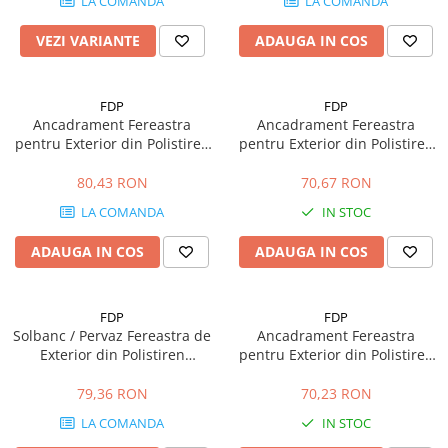
Plasă Armare
LA COMANDA
LA COMANDA
Plasă Termoizolație
VEZI VARIANTE
ADAUGA IN COS
Plasă Tencuieli și Șape
Alte Plase
FDP
FDP
Doze și Platforme
Ancadrament Fereastra
Ancadrament Fereastra
Adezivi Termoizolații
pentru Exterior din Polistiren
pentru Exterior din Polistiren
Expandat Laminat cu Rasina
Expandat Laminat cu Rasina
Benzi Adezive
FP114, H 115 x L 50mm,
FP116, H 120 x L 40mm,
80,43 RON
70,67 RON
Lungime 2 m
Lungime 2m
Barieră de Vapori
LA COMANDA
IN STOC
Etanșare Străpungeri
ADAUGA IN COS
ADAUGA IN COS
Folie Difuzie Anticondens
Vată Minerală
FDP
FDP
Vată Bazaltică
Solbanc / Pervaz Fereastra de
Ancadrament Fereastra
Polistiren Expandat & Extrudat
Exterior din Polistiren
pentru Exterior din Polistiren
Expandat Laminat cu Rasina
Expandat Laminat cu Rasina
Finisaje
FP205, H 100 x 70mm,
FP102, H 100 x L 55 mm,
79,36 RON
70,23 RON
Accesorii Finisaje
Lungime 2m
Lungime 2 m
LA COMANDA
IN STOC
Uși de Vizitare