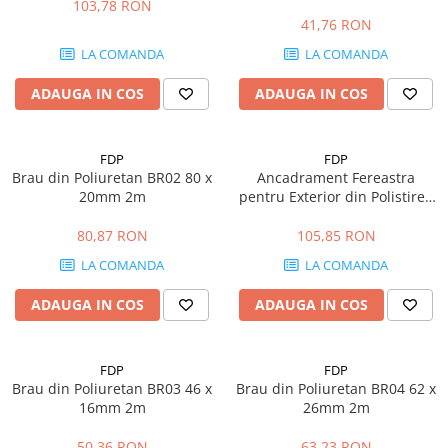
103,78 RON
Glafuri din Ceramică
41,76 RON
Glafuri din Aluminiu
LA COMANDA
LA COMANDA
Vopsele & Tencuieli Decorative
ADAUGA IN COS
ADAUGA IN COS
Tencuieli Decorative
Finisaje Giorgio Graesan
Lacuri, Baițuri, Produse de Pregătit
FDP
FDP
și Tratat Suprafețe
Brau din Poliuretan BR02 80 x
Ancadrament Fereastra
20mm 2m
pentru Exterior din Polistiren
Tehnici Decorative
Expandat Laminat cu Rasina
Tapet Fibră de Sticlă
FP101, H 120 x L 80mm,
80,87 RON
105,85 RON
Lungime 2 m
Capace de Gard
LA COMANDA
LA COMANDA
Cărămidă Klinker
ADAUGA IN COS
ADAUGA IN COS
Termice
Sobe și Șeminee
FDP
FDP
Coșuri și Tubulatură Evacuare
Brau din Poliuretan BR03 46 x
Brau din Poliuretan BR04 62 x
Ventilație, Climatizare
16mm 2m
26mm 2m
Accesorii Ventilație
50,36 RON
63,23 RON