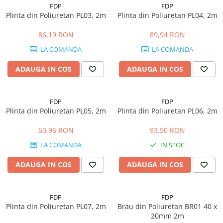
Profile Betoane
FDP
FDP
Reparare Beton, Subturnări și
Plinta din Poliuretan PL03, 2m
Plinta din Poliuretan PL04, 2m
Ancorări
86,19 RON
89,94 RON
Mortare Speciale
LA COMANDA
LA COMANDA
Gleturi
ADAUGA IN COS
ADAUGA IN COS
Decorative
Profile Decorative
Ancadramente Uși și Ferestre
FDP
FDP
Plinta din Poliuretan PL05, 2m
Plinta din Poliuretan PL06, 2m
Solbancuri / Pervaze
Termosistem Decorativ
53,96 RON
93,50 RON
Brâuri Decorative
LA COMANDA
IN STOC
Scafe pentru Led
Cornișe
ADAUGA IN COS
ADAUGA IN COS
Plinte
Panouri Decorative 3D
FDP
FDP
Accesorii Montaj
Plinta din Poliuretan PL07, 2m
Brau din Poliuretan BR01 40 x
Glafuri
20mm 2m