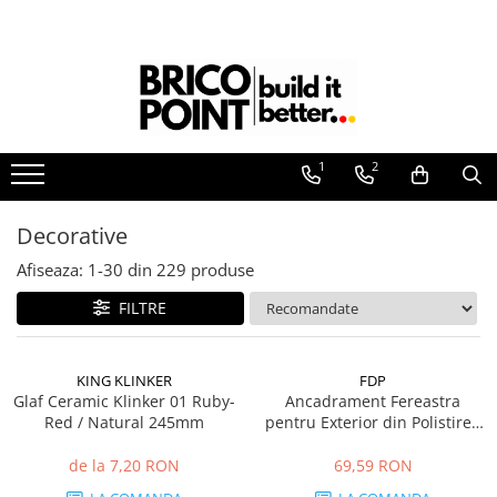
Produse
Etanșare
Termoizolații
La Aer
Profile Termosistem
La Ferestre
1
2
La Străpungeri
Profile Soclu și Accesorii
Profile Colț și de închidere
Decorative
Profile Conexiune la Glafuri
Profile Conexiune Ferestre, Uși,
Afiseaza:
1-
30
din
229
produse
Rulouri
FILTRE
Profile Rost Dilatație
Profile Picurător Terasă și Balcon
Fixări Termoizolații
KING KLINKER
FDP
Glaf Ceramic Klinker 01 Ruby-
Ancadrament Fereastra
Dibluri prin Batere
Red / Natural 245mm
pentru Exterior din Polistiren
Dibluri prin înfiletare
Expandat Laminat cu Rasina
FP129, H 120 x L 30mm,
de la 7,20 RON
69,59 RON
Accesorii Fixări
Lungime 2 m