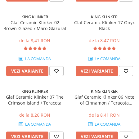
Placări Ceramice și din Piatră
KING KLINKER
KING KLINKER
Profile Dilatatie
Glaf Ceramic Klinker 02
Glaf Ceramic Klinker 17 Onyx
Chituri de Rosturi
Brown-Glazed / Maro Glazurat
Black
Distanțiere si Pene pentru Nivelare
de la 8,41 RON
de la 8,47 RON
Adezivi
Produse pentru Curățare
Latex pentru Adezivi și Chituri
LA COMANDA
LA COMANDA
Hidroizolații
VEZI VARIANTE
VEZI VARIANTE
Accesorii Hidroizolații
Etanșanți Elastici și Adezivi
KING KLINKER
KING KLINKER
Etanșanți
Glaf Ceramic Klinker 07 The
Glaf Ceramic Klinker 06 Note
Adezivi și Etanșanți
Crimson Island / Teracota
of Cinnamon / Teracota
Glazurata
Fund de Rost
de la 8,26 RON
de la 8,41 RON
Benzi de Etanșare
LA COMANDA
LA COMANDA
Impermeabilizări Suprafețe
Hidroizolații Flexibile
VEZI VARIANTE
VEZI VARIANTE