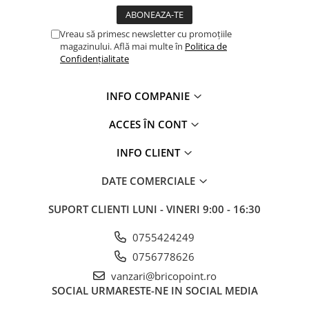
Saci Menaj
Umiditate
Vreau să primesc newsletter cu promoțiile
Finisaje Decorative
magazinului. Află mai multe în
Politica de
Confidențialitate
Folie Ambalare si Protectie
Șlefuire și Lustruire
INFO COMPANIE
Montaj și Etanșare Ferestre
ACCES ÎN CONT
Șuruburi
Spumă Poliuretanică
INFO CLIENT
Membrane
DATE COMERCIALE
Bandă Precomprimată
(Expandabilă)
SUPORT CLIENTI
LUNI - VINERI 9:00 - 16:30
Etanșanți
0755424249
Adeziv Membrane
0756778626
Placaj Caramidă Aparentă
vanzari@bricopoint.ro
Placaj Klinker
SOCIAL
URMARESTE-NE IN SOCIAL MEDIA
întreținere și Reparații