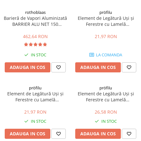
Placări Ceramice și din Piatră
rothoblaas
pröfilu
Barieră de Vapori Aluminizată
Element de Legătură Uși și
Profile Dilatatie
BARRIER ALU NET 150
Ferestre cu Lamelă
Chituri de Rosturi
1.5x50m 75mp
Anputzleiste L Bej RAL 1015
Distanțiere si Pene pentru Nivelare
6mm 2.4m
462,64 RON
21,97 RON
Adezivi
Produse pentru Curățare
IN STOC
LA COMANDA
Latex pentru Adezivi și Chituri
ADAUGA IN COS
ADAUGA IN COS
Hidroizolații
Accesorii Hidroizolații
Etanșanți Elastici și Adezivi
pröfilu
pröfilu
Element de Legătură Uși și
Element de Legătură Uși și
Etanșanți
Ferestre cu Lamelă
Ferestre cu Lamelă
Adezivi și Etanșanți
Anputzleiste L Gri Deschis RAL
Anputzleiste L Gri RAL 7005
Fund de Rost
7047 6mm 2.4m
6mm 2.4m
21,97 RON
26,58 RON
Benzi de Etanșare
IN STOC
IN STOC
Impermeabilizări Suprafețe
ADAUGA IN COS
ADAUGA IN COS
Hidroizolații Flexibile