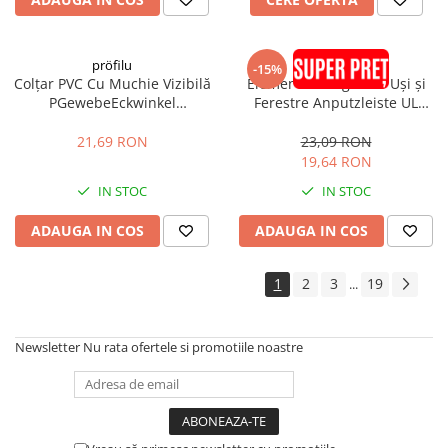
Saci Menaj
Umiditate
pröfilu
pröfilu
Finisaje Decorative
-15%
Colțar PVC Cu Muchie Vizibilă
Element de Legătură Uși și
Folie Ambalare si Protectie
PGewebeEckwinkel
Ferestre Anputzleiste UL
100x100mm 2.5m
Antracit RAL7016 2.4m
Șlefuire și Lustruire
21,69 RON
23,09 RON
Montaj și Etanșare Ferestre
19,64 RON
Șuruburi
IN STOC
IN STOC
Spumă Poliuretanică
ADAUGA IN COS
ADAUGA IN COS
Membrane
Bandă Precomprimată
1
2
3
19
...
(Expandabilă)
Etanșanți
Newsletter
Nu rata ofertele si promotiile noastre
Adeziv Membrane
Placaj Caramidă Aparentă
Placaj Klinker
întreținere și Reparații