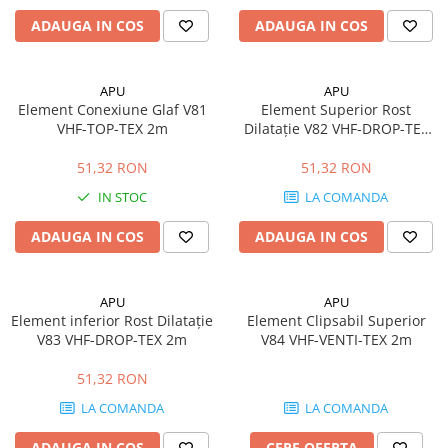
Fixări
ADAUGA IN COS
ADAUGA IN COS
Scule
Zugrăveli și Vopsitorii
Tencuieli Clasice și Șape
APU
APU
Element Conexiune Glaf V81
Element Superior Rost
Placări Suprafețe
VHF-TOP-TEX 2m
Dilatație V82 VHF-DROP-TEX
2m
Tencuieli Ipsos și Gips Carton
51,32 RON
51,32 RON
Termoizolații Fațade
IN STOC
LA COMANDA
Instrumente de Masura
ADAUGA IN COS
ADAUGA IN COS
Tăiere, Găurire, Șlefuire
Accesorii Echipamente Protecția
Muncii
APU
APU
Element inferior Rost Dilatație
Element Clipsabil Superior
Plăcuțe, Semne și Avertizări
V83 VHF-DROP-TEX 2m
V84 VHF-VENTI-TEX 2m
Manusi
51,32 RON
Plase de Protecție
Curățenie & întreținere
LA COMANDA
LA COMANDA
Mături
ADAUGA IN COS
CERE OFERTA