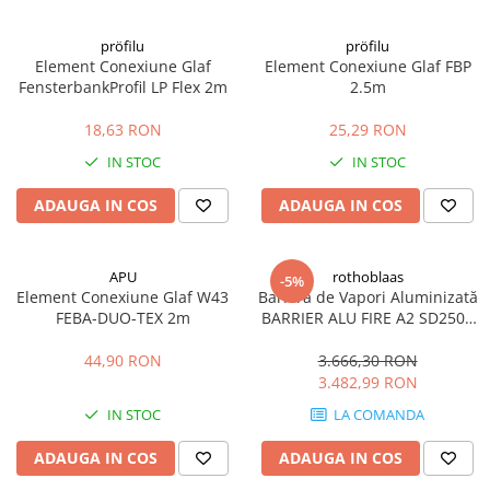
Hidroizolații Lichide
Hidroizolații Bituminoase
pröfilu
pröfilu
Element Conexiune Glaf
Element Conexiune Glaf FBP
Hidrofobizare și Tratamente
FensterbankProfil LP Flex 2m
2.5m
Tencuieli și Betoane
18,63 RON
25,29 RON
Amorse Tencuieli
IN STOC
IN STOC
Pardoseli și Nivelare Suport
Nivelare Grosieră
ADAUGA IN COS
ADAUGA IN COS
Nivelare în Strat Subțire
Rașini Reparații Fisuri Șapă
APU
rothoblaas
-5%
Aditivi pentru Șape
Element Conexiune Glaf W43
Barieră de Vapori Aluminizată
Amorse și Promotori de Aderență
FEBA-DUO-TEX 2m
BARRIER ALU FIRE A2 SD2500
1.5x50m 75mp
Stabilizare Suport
44,90 RON
3.666,30 RON
Aditivi pentru Betoane și Mortare
3.482,99 RON
Profile Tencuieli și Glet
IN STOC
LA COMANDA
Profile Glet
ADAUGA IN COS
ADAUGA IN COS
Profile Tencuieli