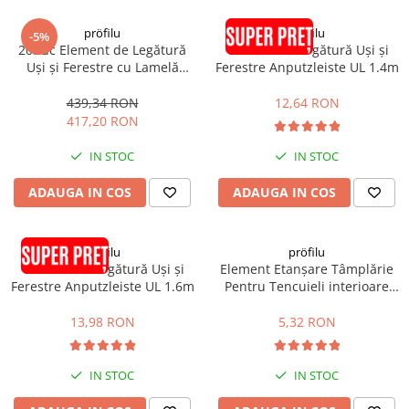
Profile Betoane
Reparare Beton, Subturnări și
pröfilu
pröfilu
-5%
Ancorări
20buc Element de Legătură
Element de Legătură Uși și
Uși și Ferestre cu Lamelă
Ferestre Anputzleiste UL 1.4m
Mortare Speciale
Anputzleiste L Antracit RAL
Gleturi
7016 6mm 2.4m
439,34 RON
12,64 RON
417,20 RON
Decorative
Profile Decorative
IN STOC
IN STOC
Ancadramente Uși și Ferestre
ADAUGA IN COS
ADAUGA IN COS
Solbancuri / Pervaze
Termosistem Decorativ
pröfilu
pröfilu
Brâuri Decorative
Element de Legătură Uși și
Element Etanșare Tâmplărie
Scafe pentru Led
Ferestre Anputzleiste UL 1.6m
Pentru Tencuieli interioare
Cornișe
Apia Laibungsprofil 6mm
1.4m
13,98 RON
5,32 RON
Plinte
Panouri Decorative 3D
Accesorii Montaj
IN STOC
IN STOC
Glafuri