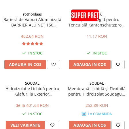
rothoblaas
pröfilu
Barieră de Vapori Aluminizată
Colțar PVC Rigid pentru
BARRIER ALU NET 150
Tencuială Kantenschutzprofil
1.5x50m 75mp
25x25x6mm 2.5m
462,64 RON
11,17 RON
IN STOC
IN STOC
ADAUGA IN COS
ADAUGA IN COS
SOUDAL
SOUDAL
Hidroizolație Lichidă pentru
Membrană Lichidă și Flexibilă
Glafuri la Exterior
pentru Hidroizolat Soudagum
SOUDATIGHT WP 5kg
Hydro 5kg
de la 401,64 RON
252,89 RON
IN STOC
LA COMANDA
VEZI VARIANTE
ADAUGA IN COS