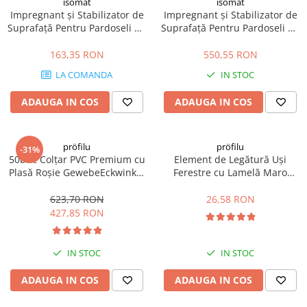
isomat
isomat
Impregnant și Stabilizator de
Impregnant și Stabilizator de
Suprafață Pentru Pardoseli BI-
Suprafață Pentru Pardoseli BI-
100 5kg
100 20kg
163,35 RON
550,55 RON
LA COMANDA
IN STOC
ADAUGA IN COS
ADAUGA IN COS
pröfilu
pröfilu
-31%
50buc Colțar PVC Premium cu
Element de Legătură Uși
Plasă Roșie GewebeEckwinkel
Ferestre cu Lamelă Maro
150x100mm 125m
Anputzleiste L RAL8024 2.4m
623,70 RON
26,58 RON
427,85 RON
IN STOC
IN STOC
ADAUGA IN COS
ADAUGA IN COS