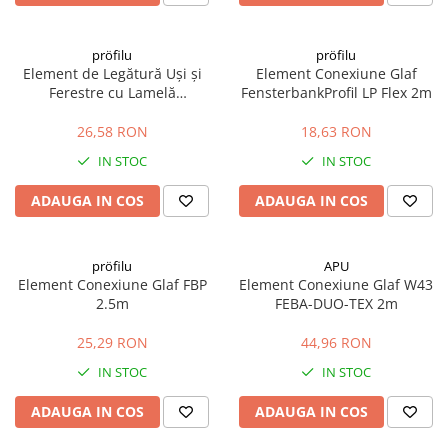
pröfilu
pröfilu
Element de Legătură Uși și
Element Conexiune Glaf
Ferestre cu Lamelă
FensterbankProfil LP Flex 2m
Anputzleiste L Gri RAL 7005
6mm 2.4m
26,58 RON
18,63 RON
IN STOC
IN STOC
ADAUGA IN COS
ADAUGA IN COS
pröfilu
APU
Element Conexiune Glaf FBP
Element Conexiune Glaf W43
2.5m
FEBA-DUO-TEX 2m
25,29 RON
44,96 RON
IN STOC
IN STOC
ADAUGA IN COS
ADAUGA IN COS