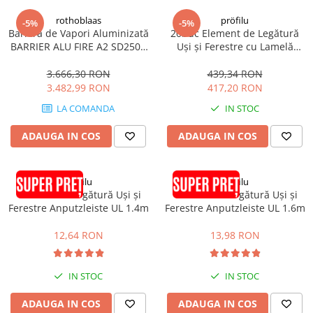
rothoblaas
pröfilu
-5%
-5%
Barieră de Vapori Aluminizată
20buc Element de Legătură
BARRIER ALU FIRE A2 SD2500
Uși și Ferestre cu Lamelă
1.5x50m 75mp
Anputzleiste L Antracit RAL
7016 6mm 2.4m
3.666,30 RON
439,34 RON
3.482,99 RON
417,20 RON
LA COMANDA
IN STOC
ADAUGA IN COS
ADAUGA IN COS
pröfilu
pröfilu
Element de Legătură Uși și
Element de Legătură Uși și
Ferestre Anputzleiste UL 1.4m
Ferestre Anputzleiste UL 1.6m
12,64 RON
13,98 RON
IN STOC
IN STOC
ADAUGA IN COS
ADAUGA IN COS