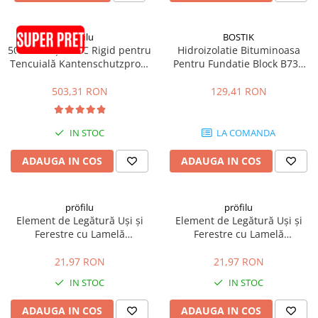
pröfilu
BOSTIK
50buc Colțar PVC Rigid pentru
Hidroizolatie Bituminoasa
Tencuială Kantenschutzprofil
Pentru Fundatie Block B731
25x25x6mm 2.5m
Terra Iso 10L
503,31 RON
129,41 RON
IN STOC
LA COMANDA
ADAUGA IN COS
ADAUGA IN COS
pröfilu
pröfilu
Element de Legătură Uși și
Element de Legătură Uși și
Ferestre cu Lamelă
Ferestre cu Lamelă
Anputzleiste L Bej RAL 1015
Anputzleiste L Gri Deschis RAL
6mm 2.4m
7047 6mm 2.4m
21,97 RON
21,97 RON
IN STOC
IN STOC
ADAUGA IN COS
ADAUGA IN COS