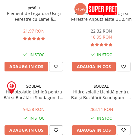
pröfilu
pröfilu
-15%
Element de Legătură Uși și
Element de Legătură Uși și
Ferestre cu Lamelă
Ferestre Anputzleiste UL 2.4m
Anputzleiste L Antracit RAL
7016 6mm 2.4m
21,97 RON
22,32 RON
18,95 RON
IN STOC
IN STOC
ADAUGA IN COS
ADAUGA IN COS
SOUDAL
SOUDAL
Hidroizolație Lichidă pentru
Hidroizolație Lichidă pentru
Băi și Bucătării Soudagum LM
Băi și Bucătării Soudagum LM
4kg
13kg
94,38 RON
283,14 RON
IN STOC
IN STOC
ADAUGA IN COS
ADAUGA IN COS