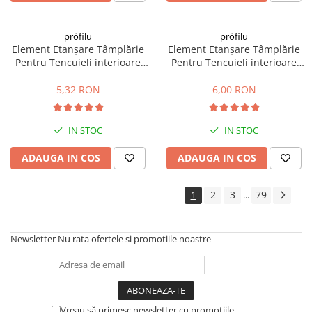
pröfilu
pröfilu
Element Etanșare Tâmplărie
Element Etanșare Tâmplărie
Pentru Tencuieli interioare
Pentru Tencuieli interioare
Apia Laibungsprofil 6mm
Apia Laibungsprofil 6mm
1.4m
1.6m
5,32 RON
6,00 RON
IN STOC
IN STOC
ADAUGA IN COS
ADAUGA IN COS
1
2
3
79
...
Newsletter
Nu rata ofertele si promotiile noastre
Vreau să primesc newsletter cu promoțiile