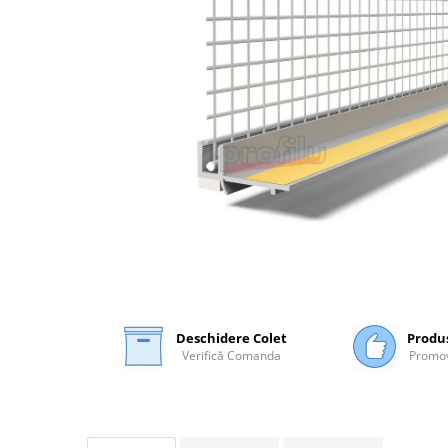
Plasă Armare
Plasă Termoizolație
Plasă Tencuieli și Șape
Alte Plase
Doze și Platforme
Adezivi Termoizolații
Benzi Adezive
Barieră de Vapori
Etanșare Străpungeri
Folie Difuzie Anticondens
Vată Minerală
Vată Bazaltică
Deschidere Colet
Produ
Polistiren Expandat & Extrudat
Verifică Comanda
Promov
Finisaje
Accesorii Finisaje
Uși de Vizitare