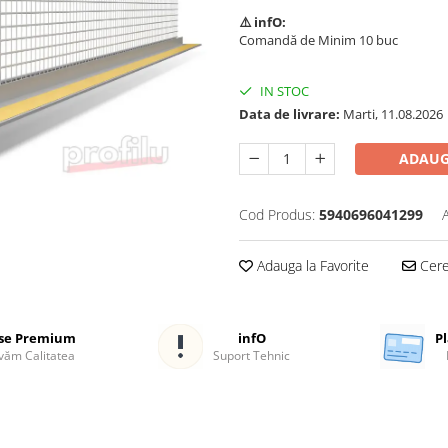
⚠️ infO:
Comandă de Minim 10 buc
IN STOC
Data de livrare:
Marti, 11.08.2026
ADAUG
Cod Produs:
5940696041299
Adauga la Favorite
Cere 
se Premium
infO
Pl
ăm Calitatea
Suport Tehnic