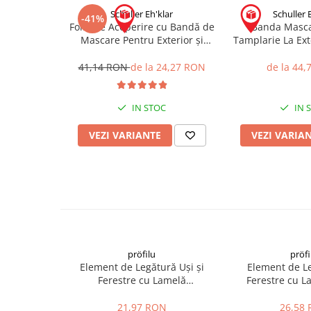
Schuller Eh'klar
Schuller 
-41%
Placări Ceramice și din Piatră
Folie de Acoperire cu Bandă de
Banda Masca
Mascare Pentru Exterior și
Tamplarie La Ex
Profile Dilatatie
interior Rezistent UV Targa Blue
36
Chituri de Rosturi
Mask 140cm x 20m
41,14 RON
de la 24,27 RON
de la 44
Distanțiere si Pene pentru Nivelare
Adezivi
IN STOC
IN 
Produse pentru Curățare
Latex pentru Adezivi și Chituri
VEZI VARIANTE
VEZI VARIA
Hidroizolații
Accesorii Hidroizolații
Etanșanți Elastici și Adezivi
Etanșanți
Adezivi și Etanșanți
Fund de Rost
pröfilu
pröfi
Benzi de Etanșare
Element de Legătură Uși și
Element de L
Ferestre cu Lamelă
Ferestre cu 
Impermeabilizări Suprafețe
Anputzleiste L Antracit RAL
Anputzleiste L
Hidroizolații Flexibile
7016 6mm 2.4m
21,97 RON
26,58