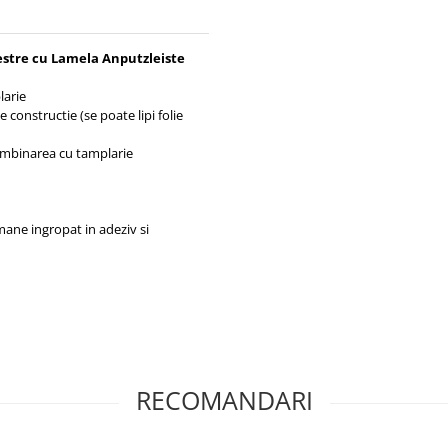
estre cu Lamela Anputzleiste
larie
 constructie (se poate lipi folie
la imbinarea cu tamplarie
amane ingropat in adeziv si
RECOMANDARI