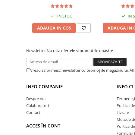
Hidroizolații Lichide
Hidroizolații Bituminoase
IN STOC
IN 
Hidrofobizare și Tratamente
ADAUGA IN COS
ADAUGA IN 
Tencuieli și Betoane
Amorse Tencuieli
Pardoseli și Nivelare Suport
Newsletter
Nu rata ofertele si promotiile noastre
Nivelare Grosieră
Nivelare în Strat Subțire
Vreau să primesc newsletter cu promoțiile magazinului. Af
Rașini Reparații Fisuri Șapă
Aditivi pentru Șape
Amorse și Promotori de Aderență
INFO COMPANIE
INFO CL
Stabilizare Suport
Despre noi
Termeni și
Aditivi pentru Betoane și Mortare
Colaboratori
Politica d
Profile Tencuieli și Glet
Contact
Livrare
Metode de
Profile Glet
ACCES ÎN CONT
Politica d
Profile Tencuieli
Formular 