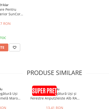
Eh'klar
re Pentru
terior SunCore
mm
,77 RON
STOC
NTE
PRODUSE SIMILARE
lu
pröfilu
egătură Uși
Element de Legătură Uși și
Lamelă Maro
Ferestre Anputzleiste Alb RAL
 RAL8024 2.4m
9016 2.4m
 RON
13,41 RON