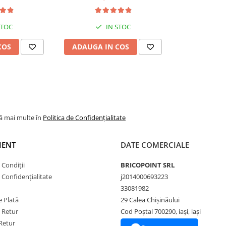
STOC
IN STOC
COS
ADAUGA IN COS
lă mai multe în
Politica de Confidențialitate
IENT
DATE COMERCIALE
 Condiții
BRICOPOINT SRL
e Confidențialitate
j2014000693223
33081982
 Plată
29 Calea Chișinăului
e Retur
Cod Poștal 700290, iași, iași
Retur