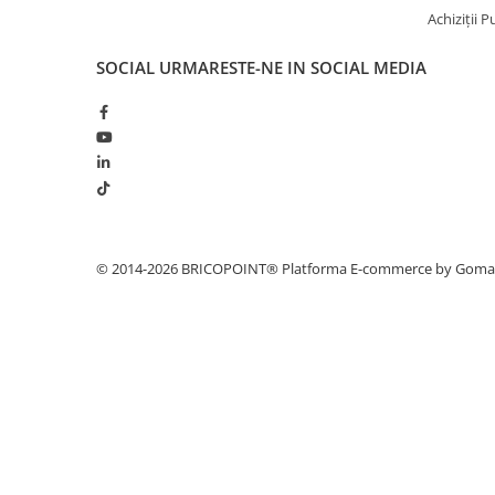
Profile Betoane
Achiziții 
Reparare Beton, Subturnări și
Ancorări
SOCIAL
URMARESTE-NE IN SOCIAL MEDIA
Mortare Speciale
Gleturi
Decorative
Profile Decorative
Ancadramente Uși și Ferestre
Solbancuri / Pervaze
© 2014-2026 BRICOPOINT®
Platforma E-commerce by Gom
Termosistem Decorativ
Brâuri Decorative
Scafe pentru Led
Cornișe
Plinte
Panouri Decorative 3D
Accesorii Montaj
Glafuri