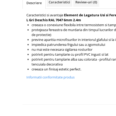
Caracteristici
Review-uri
(0)
Descriere
Mascare
Garnituri Adezive Uși Ferestre
Caracteristici si avantaje
Element de Legatura Usi si Fer
Gips Carton
L Gri Deschis RAL 7047 6mm 2.4m
creeaza o conexiune flexibila intre termosistem si tamp
Șuruburi Gips Carton
protejeaza fereastra de murdaria din timpul lucrarilor de
Piese pentru CD si UA
de protectie)
previne aparitia microfisurilor in interiorul glafului si 
Benzi Gips Carton
impiedica patrunderea frigului sau a zgomotului
Dibluri Gips Carton
nu mai este necesara sigilarea rosturilor
Profile Gips Carton
potrivit pentru tamplarie cu profil PVC ingust si lat
potrivit pentru tamplarie alba sau colorata - profilul r
Ipsos îmbinare Gips Carton
tencuiala decorativa
Plăci Gips Carton
creeaza un finisaj estetic perfect.
Acoperiri Elastice, Textile și din
Informatii conformitate produs
Lemn
Adezivi Acoperiri Elastice și Textile
Adezivi Parchet și Lemn
Produse pentru Curățare
Colțare Protecție
Profile Baie