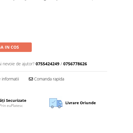
A IN COS
Ai nevoie de ajutor?
0755424249
/
0756778626
informatii
Comanda rapida
ăți Securizate
Livrare Oriunde
Prin euPlatesc