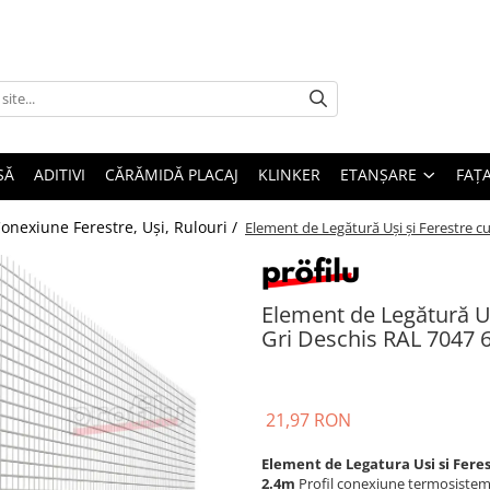
SĂ
ADITIVI
CĂRĂMIDĂ PLACAJ
KLINKER
ETANȘARE
FAȚ
Conexiune Ferestre, Uși, Rulouri /
Element de Legătură Uși și Ferestre 
Element de Legătură Uș
Gri Deschis RAL 7047
21,97 RON
Element de Legatura Usi si Fere
2.4m
Profil conexiune termosistem