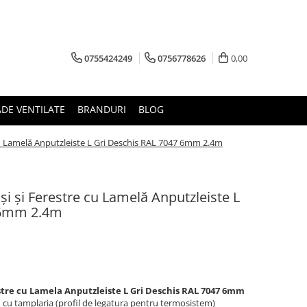
0755424249
0756778626
0,00
ADE VENTILATE
BRANDURI
BLOG
cu Lamelă Anputzleiste L Gri Deschis RAL 7047 6mm 2.4m
i și Ferestre cu Lamelă Anputzleiste L
 6mm 2.4m
stre cu Lamela Anputzleiste L Gri Deschis RAL 7047 6mm
 cu tamplaria (profil de legatura pentru termosistem)