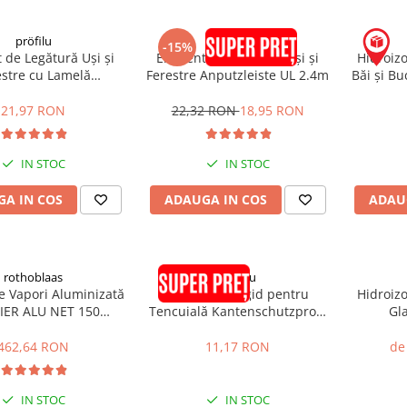
pröfilu
pröfilu
-15%
 de Legătură Uși și
Element de Legătură Uși și
Hidroizo
estre cu Lamelă
Ferestre Anputzleiste UL 2.4m
Băi și B
iste L Antracit RAL
16 6mm 2.4m
21,97 RON
22,32 RON
18,95 RON
IN STOC
IN STOC
A IN COS
ADAUGA IN COS
ADAU
rothoblaas
pröfilu
e Vapori Aluminizată
Colțar PVC Rigid pentru
Hidroizo
IER ALU NET 150
Tencuială Kantenschutzprofil
Gla
.5x50m 75mp
25x25x6mm 2.5m
SOU
462,64 RON
11,17 RON
de
IN STOC
IN STOC