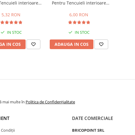
encuieli interioare
Pentru Tencuieli interioare
ungsprofil 6mm 1.4m
Apia Laibungsprofil 6mm 1.6m
5,32 RON
6,00 RON
IN STOC
IN STOC
A IN COS
ADAUGA IN COS
lă mai multe în
Politica de Confidențialitate
IENT
DATE COMERCIALE
 Condiții
BRICOPOINT SRL