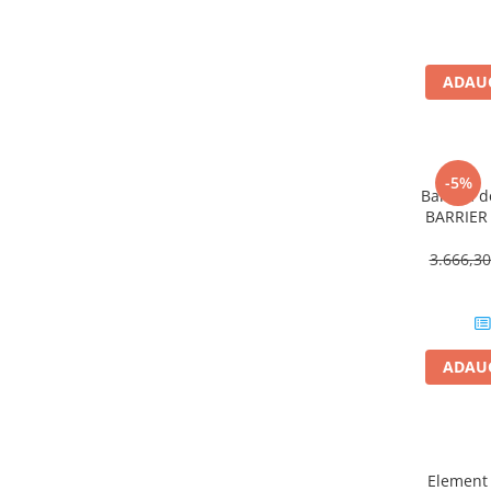
Hidroizolații Lichide
Hidroizolații Bituminoase
Hidrofobizare și Tratamente
ADAUG
Tencuieli și Betoane
Amorse Tencuieli
Pardoseli și Nivelare Suport
-5%
Barieră d
Nivelare Grosieră
BARRIER 
Nivelare în Strat Subțire
1
Rașini Reparații Fisuri Șapă
3.666,3
Aditivi pentru Șape
Amorse și Promotori de Aderență
Stabilizare Suport
ADAUG
Aditivi pentru Betoane și Mortare
Profile Tencuieli și Glet
Profile Glet
Profile Tencuieli
Element 