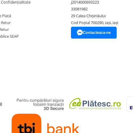
e Confidențialitate
j2014000693223
33081982
 Plată
29 Calea Chișinăului
e Retur
Cod Poștal 700290, iași, iași
Retur
Contacteaza-ne
Publice SEAP
ag