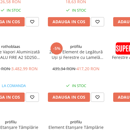
6mm 2.4m
26,58 RON
18,63 RON
IN STOC
IN STOC
A IN COS
ADAUGA IN COS
ADAU
rothoblaas
pröfilu
-5%
e Vapori Aluminizată
20buc Element de Legătură
Element
ALU FIRE A2 SD2500
Uși și Ferestre cu Lamelă
Ferestre
.5x50m 75mp
Anputzleiste L Antracit RAL
7016 6mm 2.4m
0 RON
3.482,99 RON
439,34 RON
417,20 RON
LA COMANDA
IN STOC
A IN COS
ADAUGA IN COS
ADAU
pröfilu
pröfilu
Etanșare Tâmplărie
Element Etanșare Tâmplărie