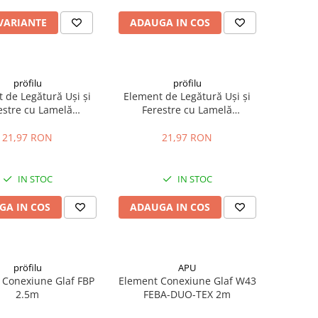
 VARIANTE
ADAUGA IN COS
pröfilu
pröfilu
 de Legătură Uși și
Element de Legătură Uși și
estre cu Lamelă
Ferestre cu Lamelă
eiste L Bej RAL 1015
Anputzleiste L Gri Deschis RAL
6mm 2.4m
7047 6mm 2.4m
21,97 RON
21,97 RON
IN STOC
IN STOC
GA IN COS
ADAUGA IN COS
pröfilu
APU
 Conexiune Glaf FBP
Element Conexiune Glaf W43
2.5m
FEBA-DUO-TEX 2m