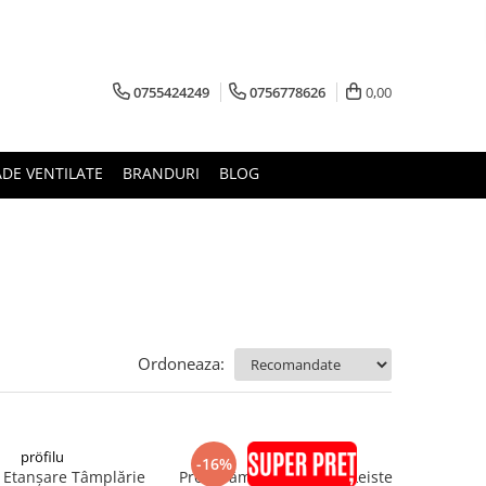
0755424249
0756778626
0,00
ADE VENTILATE
BRANDURI
BLOG
Ordoneaza:
pröfilu
pröfilu
-16%
 Etanșare Tâmplărie
Profil Tâmplărie AnputzLeiste