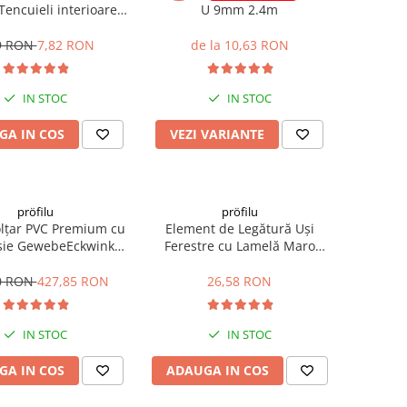
Tencuieli interioare
U 9mm 2.4m
bungsprofil 6mm 2.4m
9 RON
7,82 RON
de la 10,63 RON
IN STOC
IN STOC
GA IN COS
VEZI VARIANTE
pröfilu
pröfilu
lțar PVC Premium cu
Element de Legătură Uși
șie GewebeEckwinkel
Ferestre cu Lamelă Maro
0x100mm 125m
Anputzleiste L RAL8024 2.4m
0 RON
427,85 RON
26,58 RON
IN STOC
IN STOC
GA IN COS
ADAUGA IN COS