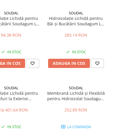
SOUDAL
SOUDAL
lație Lichidă pentru
Hidroizolație Lichidă pentru
ucătării Soudagum LM
Băi și Bucătării Soudagum LM
4kg
13kg
94,38 RON
283,14 RON
IN STOC
IN STOC
GA IN COS
ADAUGA IN COS
SOUDAL
SOUDAL
lație Lichidă pentru
Membrană Lichidă și Flexibilă
furi la Exterior
pentru Hidroizolat Soudagum
DATIGHT WP 5kg
Hydro 5kg
 la 401,64 RON
252,89 RON
IN STOC
LA COMANDA