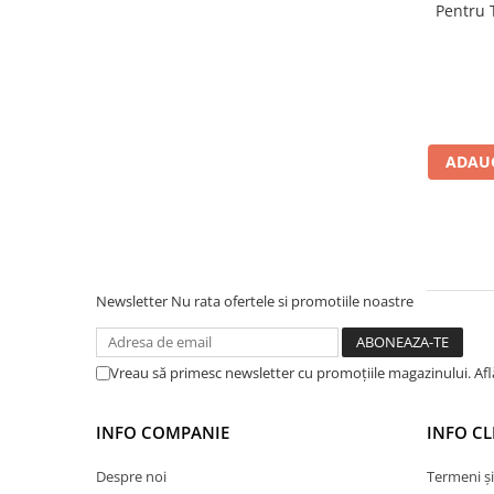
Profile Betoane
Pentru T
Apia Laib
Reparare Beton, Subturnări și
Ancorări
Mortare Speciale
Gleturi
Decorative
ADAUG
Profile Decorative
Ancadramente Uși și Ferestre
Solbancuri / Pervaze
Termosistem Decorativ
Newsletter
Nu rata ofertele si promotiile noastre
Brâuri Decorative
Scafe pentru Led
Cornișe
Vreau să primesc newsletter cu promoțiile magazinului. Af
Plinte
Panouri Decorative 3D
INFO COMPANIE
INFO CL
Accesorii Montaj
Despre noi
Termeni și
Glafuri