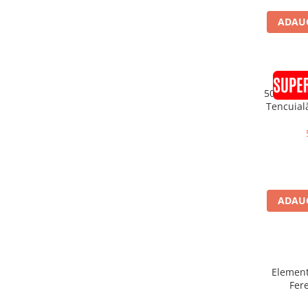
Placări Ceramice și din Piatră
ADAUG
Profile Dilatatie
Chituri de Rosturi
Distanțiere si Pene pentru Nivelare
50buc Col
Adezivi
Tencuial
Produse pentru Curățare
25
Latex pentru Adezivi și Chituri
Hidroizolații
Accesorii Hidroizolații
Etanșanți Elastici și Adezivi
ADAUG
Etanșanți
Adezivi și Etanșanți
Fund de Rost
Benzi de Etanșare
Element
Impermeabilizări Suprafețe
Fer
Anputzle
Hidroizolații Flexibile