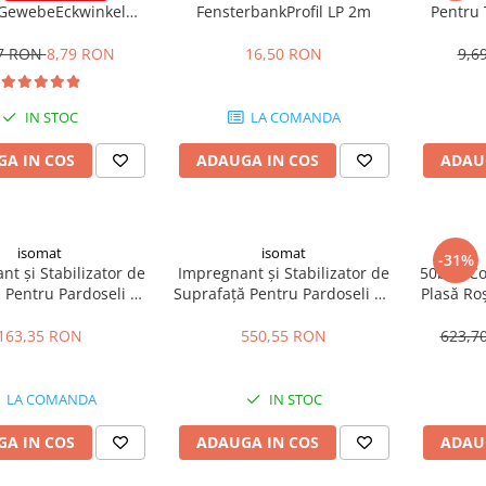
 GewebeEckwinkel
FensterbankProfil LP 2m
Pentru 
0x100mm 2.5m
Apia Lai
47 RON
8,79 RON
16,50 RON
9,6
IN STOC
LA COMANDA
A IN COS
ADAUGA IN COS
ADAU
isomat
isomat
-31%
t și Stabilizator de
Impregnant și Stabilizator de
50buc Co
 Pentru Pardoseli BI-
Suprafață Pentru Pardoseli BI-
Plasă Ro
100 5kg
100 20kg
15
163,35 RON
550,55 RON
623,7
LA COMANDA
IN STOC
A IN COS
ADAUGA IN COS
ADAU