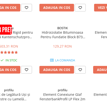
A IN COS
ADAUGA IN COS
VEZI
pröfilu
BOSTIK
țar PVC Rigid pentru
Hidroizolatie Bituminoasa
Element
ă Kantenschutzprofil
Pentru Fundatie Block B731
Fer
x25x6mm 2.5m
Terra Iso 10L
Anputzl
503,31 RON
129,27 RON
IN STOC
LA COMANDA
A IN COS
ADAUGA IN COS
ADAU
pröfilu
pröfilu
 de Legătură Uși și
Element Conexiune Glaf
Element
estre cu Lamelă
FensterbankProfil LP Flex 2m
iste L Gri RAL 7005