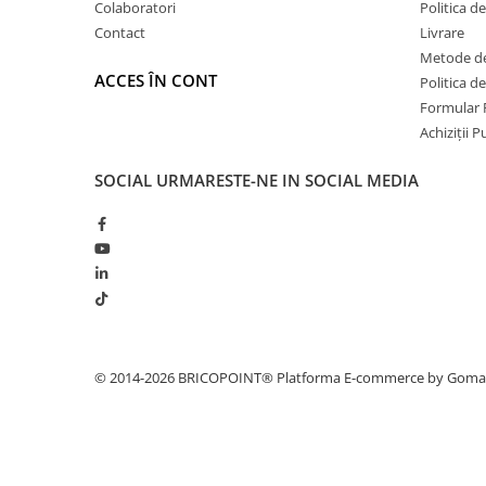
Colaboratori
Politica d
Glafuri din Ceramică
Contact
Livrare
Glafuri din Aluminiu
Metode de
Vopsele & Tencuieli Decorative
ACCES ÎN CONT
Politica d
Tencuieli Decorative
Formular 
Achiziții 
Finisaje Giorgio Graesan
Lacuri, Baițuri, Produse de Pregătit
SOCIAL
URMARESTE-NE IN SOCIAL MEDIA
și Tratat Suprafețe
Tehnici Decorative
Tapet Fibră de Sticlă
Capace de Gard
Cărămidă Klinker
Termice
Sobe și Șeminee
© 2014-2026 BRICOPOINT®
Platforma E-commerce by Gom
Coșuri și Tubulatură Evacuare
Ventilație, Climatizare
Accesorii Ventilație