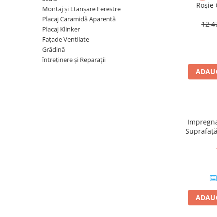
Plasă Armare
Roșie
Montaj și Etanșare Ferestre
15
Plasă Termoizolație
Placaj Caramidă Aparentă
12,
Plasă Tencuieli și Șape
Placaj Klinker
Fațade Ventilate
Alte Plase
Grādinā
Doze și Platforme
întreținere și Reparații
Adezivi Termoizolații
ADAUG
Benzi Adezive
Barieră de Vapori
Etanșare Străpungeri
Impregnan
Folie Difuzie Anticondens
Suprafață
Vată Minerală
Vată Bazaltică
Polistiren Expandat & Extrudat
Finisaje
ADAUG
Accesorii Finisaje
Uși de Vizitare