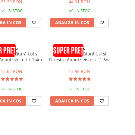
25,29 RON
44,91 RON
IN STOC
IN STOC
GA IN COS
ADAUGA IN COS
pröfilu
pröfilu
 de Legătură Uși și
Element de Legătură Uși și
 Anputzleiste UL 1.4m
Ferestre Anputzleiste UL 1.6m
12,64 RON
13,98 RON
IN STOC
IN STOC
GA IN COS
ADAUGA IN COS