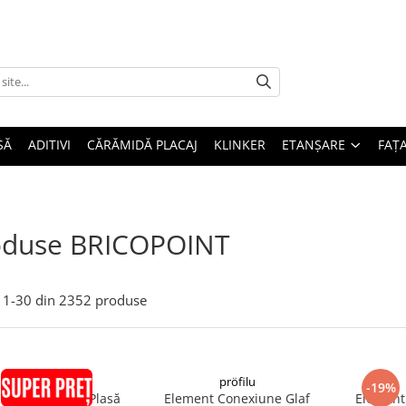
SĂ
ADITIVI
CĂRĂMIDĂ PLACAJ
KLINKER
ETANȘARE
FAȚ
oduse BRICOPOINT
1-
30
din
2352
produse
pröfilu
pröfilu
-19%
VC Premium cu Plasă
Element Conexiune Glaf
Element