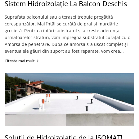
Plasă Armare
Sistem Hidroizolație La Balcon Deschis
Plasă Termoizolație
Suprafața balconului sau a terasei trebuie pregătită
Plasă Tencuieli și Șape
corespunzător. Mai întâi se curăță de praf și murdărie
Alte Plase
grosieră. Pentru a întări substratul și a crește aderența
Doze și Platforme
următoarelor straturi, vom impregna substratul curățat cu o
Adezivi Termoizolații
Amorsa de penetrare. După ce amorsa s-a uscat complet și
eventualele găuri din suport au fost reparate, vom crea...
Benzi Adezive
Citeste mai mult
Barieră de Vapori
Etanșare Străpungeri
Folie Difuzie Anticondens
Vată Minerală
Vată Bazaltică
Polistiren Expandat & Extrudat
Finisaje
Accesorii Finisaje
Soluții de Hidroizolație de la ISOMAT!
Uși de Vizitare