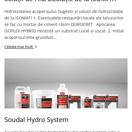
Mascare
Hidroizolarea acoperișului Sugestii și soluții de hidroizolație
Garnituri Adezive Uși Ferestre
de la ISOMAT! 1. Eventualele restaurări locale ale taluzurilor
Gips Carton
se fac cu mortar de ciment rășini DUROCRET . Aplicarea
Șuruburi Gips Carton
ISOFLEX HYBRID necesită un substrat curat și uscat. 2. Inițial
acoperișul este grunduit...
Piese pentru CD si UA
Benzi Gips Carton
Citeste mai mult
Dibluri Gips Carton
Profile Gips Carton
Ipsos îmbinare Gips Carton
Plăci Gips Carton
Acoperiri Elastice, Textile și din
Lemn
Adezivi Acoperiri Elastice și Textile
Adezivi Parchet și Lemn
Produse pentru Curățare
Soudal Hydro System
Colțare Protecție
Profile Baie