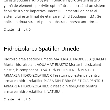
Ce este Soudal Hydro System? Soudal Hydro System este o
gamă de elemente potrivite optim între ele, creând un sistem
Placări Ceramice și din Piatră
fiabil de izolare împotriva umezelii. Elementul de bază al
Profile Dilatatie
sistemului este filmul de etanșare lichid Soudagum LM . Se
Chituri de Rosturi
aplica in doua straturi pe un substrat amorsat anterior....
Distanțiere si Pene pentru Nivelare
Citeste mai mult
Adezivi
Produse pentru Curățare
Latex pentru Adezivi și Chituri
Hidroizolarea Spaţiilor Umede
Hidroizolații
Accesorii Hidroizolații
Hidroizolarea spaţiilor umede MATERIALE PROPUSE AQUAMAT
Mortar hidroizolant AQUAMAT-ELASTIC Mortar hidroizolant
Etanșanți Elastici și Adezivi
elastic, bicomponent ŢESĂTURĂ POLIESTERICĂ PENTRU
Etanșanți
ARMAREA HIDROIZOLAŢIILOR Ţesătură poliesterică pentru
Adezivi și Etanșanți
armarea hidroizolaţiilor PLASĂ DIN FIBRĂ DE STICLĂ PENTRU
ARMAREA HIDROIZOLAŢIILOR Plasă din fiberglass pentru
Fund de Rost
armarea hidroizolaţiilor I. NATURA...
Benzi de Etanșare
Citeste mai mult
Impermeabilizări Suprafețe
Hidroizolații Flexibile