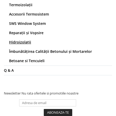
Profile Betoane
Termoizolații
Reparare Beton, Subturnări și
Ancorări
Accesorii Termosistem
Mortare Speciale
SWS Window System
Gleturi
Reparații și Vopsire
Decorative
Hidroizolații
Profile Decorative
Îmbunătăţirea Calităţii Betonului și Mortarelor
Ancadramente Uși și Ferestre
Solbancuri / Pervaze
Betoane si Tencuieli
Termosistem Decorativ
Q & A
Brâuri Decorative
Scafe pentru Led
Cornișe
Plinte
Newsletter
Nu rata ofertele si promotiile noastre
Panouri Decorative 3D
Accesorii Montaj
Glafuri