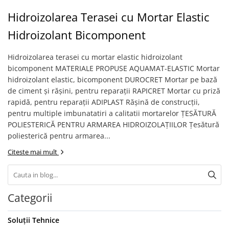
Hidroizolații Lichide
Hidroizolarea Terasei cu Mortar Elastic
Hidroizolații Bituminoase
Hidroizolant Bicomponent
Hidrofobizare și Tratamente
Tencuieli și Betoane
Hidroizolarea terasei cu mortar elastic hidroizolant
Amorse Tencuieli
bicomponent MATERIALE PROPUSE AQUAMAT-ELASTIC Mortar
Pardoseli și Nivelare Suport
hidroizolant elastic, bicomponent DUROCRET Mortar pe bază
de ciment şi răşini, pentru reparaţii RAPICRET Mortar cu priză
Nivelare Grosieră
rapidă, pentru reparaţii ADIPLAST Răşină de construcţii,
Nivelare în Strat Subțire
pentru multiple imbunatatiri a calitatii mortarelor ŢESĂTURĂ
Rașini Reparații Fisuri Șapă
POLIESTERICĂ PENTRU ARMAREA HIDROIZOLAŢIILOR Ţesătură
Aditivi pentru Șape
poliesterică pentru armarea...
Amorse și Promotori de Aderență
Citeste mai mult
Stabilizare Suport
Aditivi pentru Betoane și Mortare
Profile Tencuieli și Glet
Categorii
Profile Glet
Profile Tencuieli
Soluții Tehnice