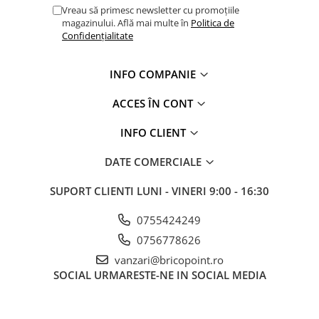
Vreau să primesc newsletter cu promoțiile
Glafuri din Ceramică
magazinului. Află mai multe în
Politica de
Glafuri din Aluminiu
Confidențialitate
Vopsele & Tencuieli Decorative
Tencuieli Decorative
INFO COMPANIE
Finisaje Giorgio Graesan
ACCES ÎN CONT
Lacuri, Baițuri, Produse de Pregătit
și Tratat Suprafețe
INFO CLIENT
Tehnici Decorative
Tapet Fibră de Sticlă
DATE COMERCIALE
Capace de Gard
SUPORT CLIENTI
LUNI - VINERI 9:00 - 16:30
Cărămidă Klinker
0755424249
Termice
0756778626
Sobe și Șeminee
vanzari@bricopoint.ro
Coșuri și Tubulatură Evacuare
SOCIAL
URMARESTE-NE IN SOCIAL MEDIA
Ventilație, Climatizare
Accesorii Ventilație