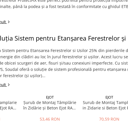
erestrelor ProtectFIX este perfect potrivită pentru protecția împotriv
 inalte, până la podea și a fost testată în conformitate cu ghidul ET
mult
uția Sistem pentru Etanșarea Ferestrelor și 
 Sistem pentru Etansarea Ferestrelor si Usilor 25% din pierderile 
nergie din clădiri au loc în jurul ferestrelor și ușilor. Acest lucru se
e obicei scurgeri de aer, fisuri și/sau conexiuni imperfecte. Cu si
S, Soudal oferă o soluție de sistem profesională pentru etanșarea 
 ferestrelor (și ușilor)...
mult
EJOT
EJOT
amplarie
Șurub de Montaj Tâmplărie
Surub de Montaj Tampl
 Ejot RA-P
în Zidărie și Beton Ejot RA-P
in Zidarie si Beton Ejot
m
7.5 x 80mm
7.5 x 100mm
N
53,46 RON
70,59 RON