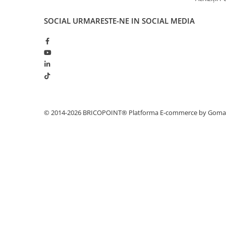
Hidroizolații Lichide
SOCIAL
URMARESTE-NE IN SOCIAL MEDIA
Hidroizolații Bituminoase
Hidrofobizare și Tratamente
Tencuieli și Betoane
Amorse Tencuieli
Pardoseli și Nivelare Suport
Nivelare Grosieră
Nivelare în Strat Subțire
© 2014-2026 BRICOPOINT®
Platforma E-commerce by Gom
Rașini Reparații Fisuri Șapă
Aditivi pentru Șape
Amorse și Promotori de Aderență
Stabilizare Suport
Aditivi pentru Betoane și Mortare
Profile Tencuieli și Glet
Profile Glet
Profile Tencuieli