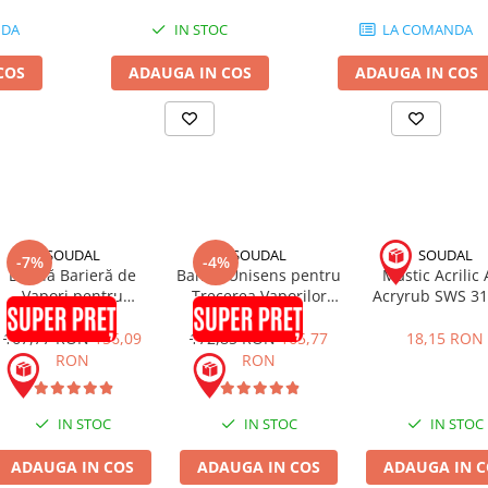
NDA
IN STOC
LA COMANDA
COS
ADAUGA IN COS
ADAUGA IN COS
SOUDAL
SOUDAL
SOUDAL
-7%
-4%
Bandă Barieră de
Bandă Unisens pentru
Mastic Acrilic 
Vapori pentru
Trecerea Vaporilor
Acryrub SWS 3
Etanșare Tâmplărie
SWS Extra Outside
SWS Extra inside
70mm x 30m
167,77 RON
156,09
172,85 RON
165,77
18,15 RON
70mm x 30m
RON
RON
IN STOC
IN STOC
IN STOC
ADAUGA IN COS
ADAUGA IN COS
ADAUGA IN C