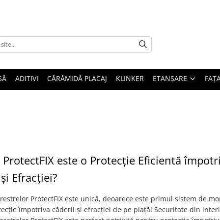
SĂ
ADITIVI
CĂRĂMIDĂ PLACAJ
KLINKER
ETANȘARE
FAȚ
ă ProtectFIX este o Protecție Eficientă împotr
și Efracției?
erestrelor ProtectFIX este unică, deoarece este primul sistem de mo
ecție împotriva căderii și efracției de pe piață! Securitate din interi