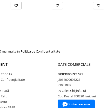
lă mai multe în
Politica de Confidențialitate
IENT
DATE COMERCIALE
 Condiții
BRICOPOINT SRL
e Confidențialitate
j2014000693223
33081982
 Plată
29 Calea Chișinăului
e Retur
Cod Poștal 700290, iași, iași
Retur
Contacteaza-ne
Publice SEAP