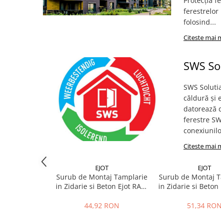
Protecția f
Plasă Armare
ferestrelor
Plasă Termoizolație
folosind...
Plasă Tencuieli și Șape
Citeste mai 
Alte Plase
Doze și Platforme
SWS Sol
Adezivi Termoizolații
Benzi Adezive
SWS Solutia
căldură și e
Barieră de Vapori
datorează d
Etanșare Străpungeri
ferestre SW
conexiunilor
Folie Difuzie Anticondens
Vată Minerală
Citeste mai 
Vată Bazaltică
EJOT
EJOT
Polistiren Expandat & Extrudat
Surub de Montaj Tamplarie
Surub de Montaj T
in Zidarie si Beton Ejot RA-P
in Zidarie si Beton
Finisaje
7.5 x 40mm
7.5 x 60m
Accesorii Finisaje
44,92 RON
51,34 RO
Uși de Vizitare