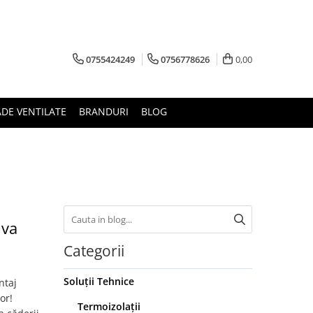
0755424249
0756778626
0,00
ADE VENTILATE
BRANDURI
BLOG
iva
Categorii
Soluții Tehnice
ntaj
or!
Termoizolații