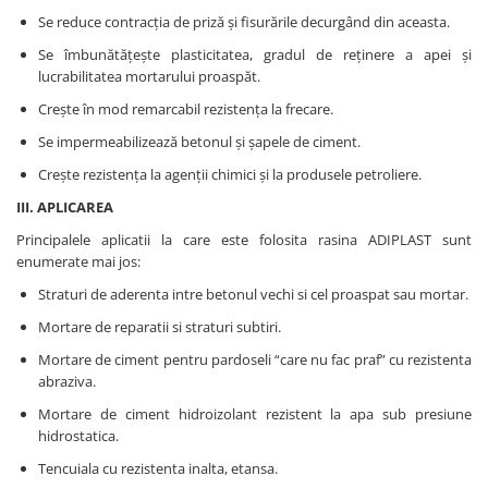
Se reduce contracţia de priză şi fisurările decurgând din aceasta.
Se îmbunătăţeşte plasticitatea, gradul de reţinere a apei şi
lucrabilitatea mortarului proaspăt.
Creşte în mod remarcabil rezistenţa la frecare.
Se impermeabilizează betonul şi şapele de ciment.
Creşte rezistenţa la agenţii chimici şi la produsele petroliere.
III. APLICAREA
Principalele aplicatii la care este folosita rasina ADIPLAST sunt
enumerate mai jos:
Straturi de aderenta intre betonul vechi si cel proaspat sau mortar.
Mortare de reparatii si straturi subtiri.
Mortare de ciment pentru pardoseli “care nu fac praf” cu rezistenta
abraziva.
Mortare de ciment hidroizolant rezistent la apa sub presiune
hidrostatica.
Tencuiala cu rezistenta inalta, etansa.