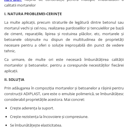
Reparare Beton, Subturnări și
calitatii mortarelor
Plasă Tencuieli și Șape
Adezivi Acoperiri Elastice și Textile
Mături
Ancorări
Tencuieli Decorative
Alte Plase
Adezivi Parchet și Lemn
I. NATURA PROBLEMEI-CERINŢE
Saci Menaj
Finisaje Giorgio Graesan
Mortare Speciale
Doze și Platforme
Produse pentru Curățare
Umiditate
La multe aplicaţii, precum straturile de legătură dintre betonul sau
Lacuri, Baițuri, Produse de Pregătit
Gleturi
mortarul vechi şi cel nou, realizarea pardoselilor şi tencuielilor pe bază
Colțare Protecție
și Tratat Suprafețe
Finisaje Decorative
Adezivi Termoizolații
de ciment, reparaţiile, lipirea şi rostuirea plăcilor, etc, mortarele şi
Tehnici Decorative
Profile Baie
Folie Ambalare si Protectie
Benzi Adezive
betoanele obişnuite nu dispun de multitudinea de proprietăţi
Tapet Fibră de Sticlă
necesare pentru a oferi o soluţie ireproşabilă din punct de vedere
Placări Ceramice și din Piatră
Șlefuire și Lustruire
Barieră de Vapori
tehnic.
Capace de Gard
Profile Dilatatie
Etanșare Străpungeri
Ca urmare, de multe ori este necesară îmbunătăţirea calităţii
Cărămidă Klinker
Chituri de Rosturi
mortarelor şi betoanelor, pentru a corespunde necesităţilor fiecărei
Folie Difuzie Anticondens
Distanțiere si Pene pentru Nivelare
aplicaţii.
Vată Minerală
Adezivi
II. SOLUŢIA
Vată Bazaltică
Produse pentru Curățare
Prin adăugarea în compoziţia mortarelor şi betoanelor a răşinii pentru
Polistiren Expandat & Extrudat
Latex pentru Adezivi și Chituri
construcţii ADIPLAST, care este o emulsie polimerică, se îmbunătăţesc
considerabil proprietăţile acestora. Mai concret:
Creşte aderenţa la suport.
Creşte rezistenţa la încovoiere şi compresiune.
Se îmbunătăţeşte elasticitatea.