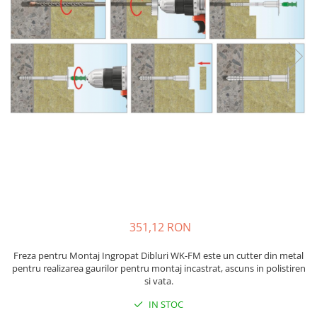
Plasă Armare
Plasă Termoizolație
Plasă Tencuieli și Șape
Alte Plase
Doze și Platforme
Adezivi Termoizolații
Benzi Adezive
Barieră de Vapori
Etanșare Străpungeri
Folie Difuzie Anticondens
Vată Minerală
351,12 RON
Vată Bazaltică
Polistiren Expandat & Extrudat
Freza pentru Montaj Ingropat Dibluri WK-FM este un cutter din metal
pentru realizarea gaurilor pentru montaj incastrat, ascuns in polistiren
Finisaje
si vata.
Accesorii Finisaje
IN STOC
Uși de Vizitare