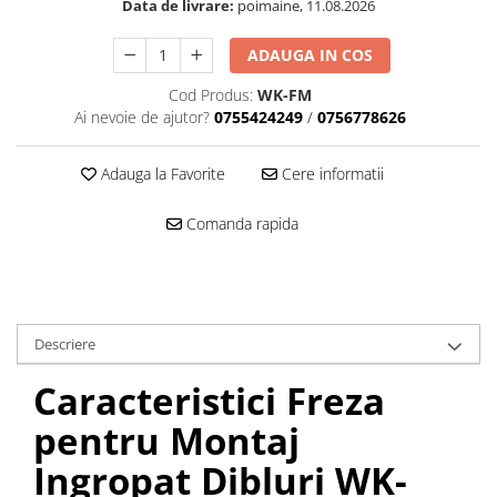
Data de livrare:
poimaine, 11.08.2026
Mascare
Garnituri Adezive Uși Ferestre
ADAUGA IN COS
Gips Carton
Cod Produs:
WK-FM
Șuruburi Gips Carton
Ai nevoie de ajutor?
0755424249
/
0756778626
Piese pentru CD si UA
Benzi Gips Carton
Adauga la Favorite
Cere informatii
Dibluri Gips Carton
Comanda rapida
Profile Gips Carton
Ipsos îmbinare Gips Carton
Plăci Gips Carton
Acoperiri Elastice, Textile și din
Lemn
Descriere
Adezivi Acoperiri Elastice și Textile
Caracteristici Freza
Adezivi Parchet și Lemn
pentru Montaj
Produse pentru Curățare
Colțare Protecție
Ingropat Dibluri WK-
Profile Baie