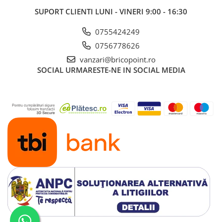
Glafuri din Ceramică
SUPORT CLIENTI
LUNI - VINERI 9:00 - 16:30
Glafuri din Aluminiu
0755424249
Vopsele & Tencuieli Decorative
0756778626
Tencuieli Decorative
vanzari@bricopoint.ro
Finisaje Giorgio Graesan
SOCIAL
URMARESTE-NE IN SOCIAL MEDIA
Lacuri, Baițuri, Produse de Pregătit
și Tratat Suprafețe
Tehnici Decorative
Tapet Fibră de Sticlă
Capace de Gard
Cărămidă Klinker
Termice
Sobe și Șeminee
Coșuri și Tubulatură Evacuare
Ventilație, Climatizare
Accesorii Ventilație