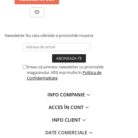
Profile Betoane
Reparare Beton, Subturnări și
Ancorări
Mortare Speciale
Gleturi
Newsletter
Nu rata ofertele si promotiile noastre
Decorative
Profile Decorative
Ancadramente Uși și Ferestre
Vreau să primesc newsletter cu promoțiile
Solbancuri / Pervaze
magazinului. Află mai multe în
Politica de
Termosistem Decorativ
Confidențialitate
Brâuri Decorative
Scafe pentru Led
INFO COMPANIE
Cornișe
ACCES ÎN CONT
Plinte
Panouri Decorative 3D
INFO CLIENT
Accesorii Montaj
DATE COMERCIALE
Glafuri