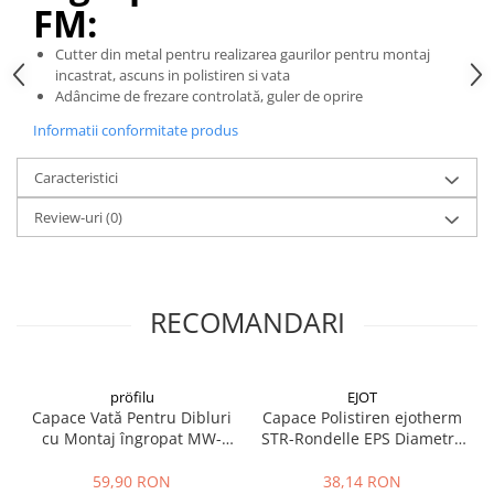
FM:
Placări Ceramice și din Piatră
Cutter din metal pentru realizarea gaurilor pentru montaj
Profile Dilatatie
incastrat, ascuns in polistiren si vata
Chituri de Rosturi
Adâncime de frezare controlată, guler de oprire
Distanțiere si Pene pentru Nivelare
Informatii conformitate produs
Adezivi
Caracteristici
Produse pentru Curățare
Latex pentru Adezivi și Chituri
Review-uri
(0)
Hidroizolații
Accesorii Hidroizolații
Etanșanți Elastici și Adezivi
RECOMANDARI
Etanșanți
Adezivi și Etanșanți
Fund de Rost
pröfilu
EJOT
Capace Vată Pentru Dibluri
Capace Polistiren ejotherm
Benzi de Etanșare
cu Montaj îngropat MW-
STR-Rondelle EPS Diametru
Impermeabilizări Suprafețe
Rondelle 65/15mm
65mm
59,90 RON
38,14 RON
Hidroizolații Flexibile