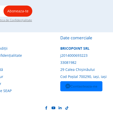
itica de Confidențialitate
Date comerciale
diții
BRICOPOINT SRL
fidențialitate
j2014000693223
33081982
tă
29 Calea Chișinăului
tur
Cod Poștal 700290, iași, iași
r
Contacteaza-ne
ice SEAP