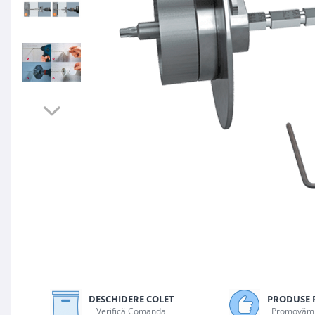
Plasă Armare
Plasă Termoizolație
Plasă Tencuieli și Șape
Alte Plase
Doze și Platforme
Adezivi Termoizolații
Benzi Adezive
Barieră de Vapori
Etanșare Străpungeri
Folie Difuzie Anticondens
Vată Minerală
Vată Bazaltică
Polistiren Expandat & Extrudat
Finisaje
Accesorii Finisaje
DESCHIDERE COLET
PRODUSE 
Uși de Vizitare
Verifică Comanda
Promovăm 