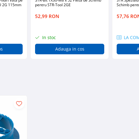
Fixări Vată pe
STR-Bit TX30-M8 x 52 Piesa de Schimb
STR Spezialb
 U 2G 115mm
pentru STR-Tool 2GE
Schimb pent
52,99 RON
57,76 RO
In stoc
LA CO
os
Adauga in cos
A