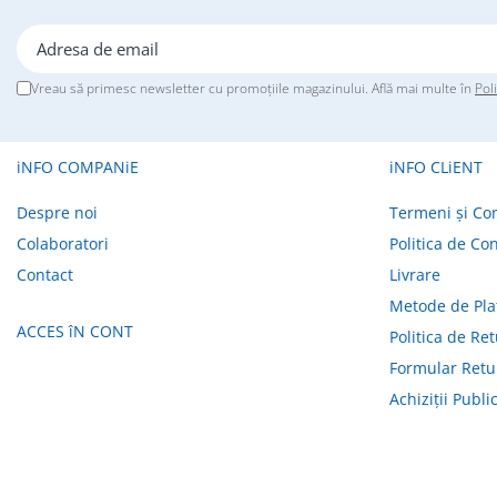
Glafuri din Ceramică
Glafuri din Aluminiu
Vopsele & Tencuieli Decorative
Vreau să primesc newsletter cu promoțiile magazinului. Află mai multe în
Pol
Tencuieli Decorative
Finisaje Giorgio Graesan
iNFO COMPANiE
iNFO CLiENT
Lacuri, Baițuri, Produse de Pregătit
și Tratat Suprafețe
Despre noi
Termeni și Con
Tehnici Decorative
Colaboratori
Politica de Con
Tapet Fibră de Sticlă
Contact
Livrare
Capace de Gard
Metode de Pla
Cărămidă Klinker
ACCES îN CONT
Politica de Re
Termice
Formular Retu
Sobe și Șeminee
Achiziții Publ
Coșuri și Tubulatură Evacuare
Ventilație, Climatizare
Accesorii Ventilație