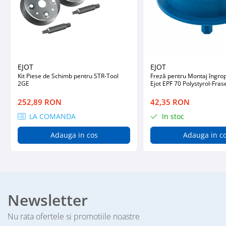
Profile Betoane
Reparare Beton, Subturnări și
Ancorări
Mortare Speciale
Gleturi
EJOT
EJOT
Decorative
Kit Piese de Schimb pentru STR-Tool
Freză pentru Montaj îngropat Dibluri
2GE
Ejot EPF 70 Polystyrol-Fras
Profile Decorative
Ancadramente Uși și Ferestre
252,89 RON
42,35 RON
Solbancuri / Pervaze
LA COMANDA
In stoc
Termosistem Decorativ
Adauga in cos
Adauga in c
Brâuri Decorative
Scafe pentru Led
Cornișe
Plinte
Panouri Decorative 3D
Newsletter
Accesorii Montaj
Nu rata ofertele si promotiile noastre
Glafuri