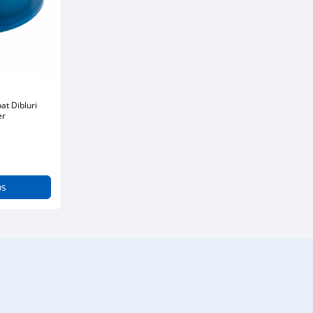
er
os