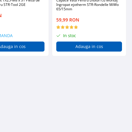
it TX25-M8 x 31 Piesa de
Capace Vată Pentru Dibluri cu Montaj
ru STR-Tool 2GE
îngropat ejotherm STR-Rondelle MiWo
65/15mm
N
59,99 RON
MANDA
In stoc
dauga in cos
Adauga in cos