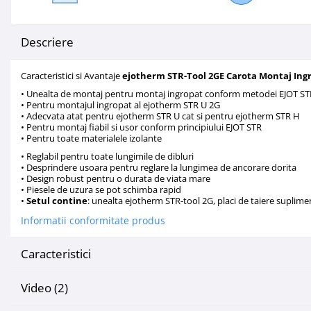
Mascare
Garnituri Adezive Uși Ferestre
Descriere
Gips Carton
Șuruburi Gips Carton
Caracteristici si Avantaje
ejotherm STR-Tool 2GE Carota Montaj Ingr
Piese pentru CD si UA
• Unealta de montaj pentru montaj ingropat conform metodei EJOT ST
• Pentru montajul ingropat al
ejotherm STR U 2G
Benzi Gips Carton
• Adecvata atat pentru
ejotherm STR U
cat si pentru
ejotherm STR H
Dibluri Gips Carton
• Pentru montaj fiabil si usor conform principiului EJOT STR
• Pentru toate materialele izolante
Profile Gips Carton
• Reglabil pentru toate lungimile de dibluri
Ipsos îmbinare Gips Carton
• Desprindere usoara pentru reglare la lungimea de ancorare dorita
• Design robust pentru o durata de viata mare
Plăci Gips Carton
• Piesele de uzura se pot schimba rapid
Acoperiri Elastice, Textile și din
•
Setul contine
: unealta ejotherm STR-tool 2G, placi de taiere suplime
Lemn
Informatii conformitate produs
Adezivi Acoperiri Elastice și Textile
Adezivi Parchet și Lemn
Caracteristici
Produse pentru Curățare
Video
(2)
Colțare Protecție
Profile Baie