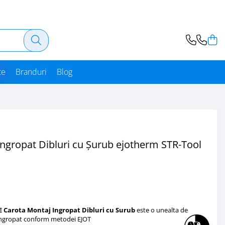
te
Branduri
Blog
ngropat Dibluri cu Șurub ejotherm STR-Tool
 Carota Montaj Ingropat Dibluri cu Surub
este o unealta de
ingropat conform metodei EJOT