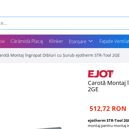
ivi
Cărămidă Placaj
Klinker
Fațade Ventila
Etanșare
arotă Montaj îngropat Dibluri cu Șurub ejotherm STR-Tool 2GE
Carotă Montaj î
2GE
512,72 RON
ejotherm STR-Tool 2GE
montaj pentru montaj 