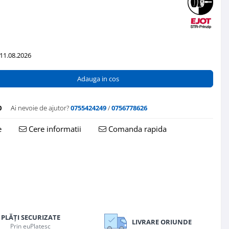
 11.08.2026
Adauga in cos
0
Ai nevoie de ajutor?
0755424249
/
0756778626
e
Cere informatii
Comanda rapida
PLĂȚI SECURIZATE
LIVRARE ORIUNDE
Prin euPlatesc