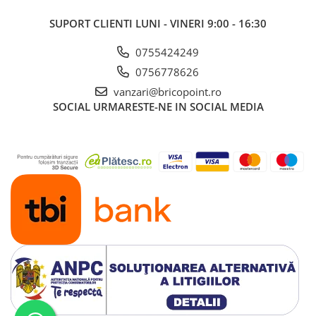
Glafuri din Ceramică
SUPORT CLIENTI
LUNI - VINERI 9:00 - 16:30
Glafuri din Aluminiu
Vopsele & Tencuieli Decorative
0755424249
Tencuieli Decorative
0756778626
Finisaje Giorgio Graesan
vanzari@bricopoint.ro
SOCIAL
URMARESTE-NE IN SOCIAL MEDIA
Lacuri, Baițuri, Produse de Pregătit
și Tratat Suprafețe
Tehnici Decorative
Tapet Fibră de Sticlă
Capace de Gard
Cărămidă Klinker
Termice
Sobe și Șeminee
Coșuri și Tubulatură Evacuare
Ventilație, Climatizare
Accesorii Ventilație