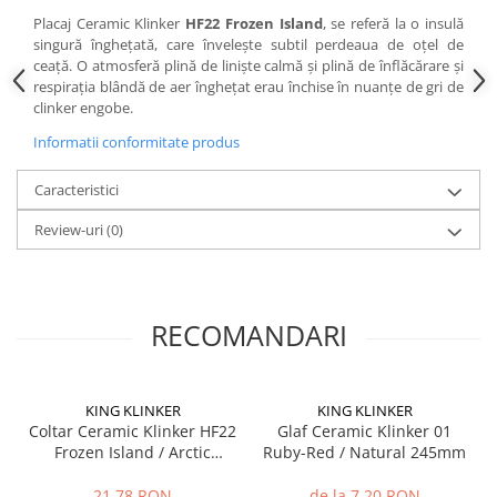
Placaj Ceramic Klinker
HF22 Frozen Island
, se referă la o insulă
Placări Ceramice și din Piatră
singură înghețată, care învelește subtil perdeaua de oțel de
Profile Dilatatie
ceață. O atmosferă plină de liniște calmă și plină de înflăcărare și
respirația blândă de aer înghețat erau închise în nuanțe de gri de
Chituri de Rosturi
clinker engobe.
Distanțiere si Pene pentru Nivelare
Informatii conformitate produs
Adezivi
Produse pentru Curățare
Caracteristici
Latex pentru Adezivi și Chituri
Review-uri
(0)
Hidroizolații
Accesorii Hidroizolații
Etanșanți Elastici și Adezivi
RECOMANDARI
Etanșanți
Adezivi și Etanșanți
Fund de Rost
KING KLINKER
KING KLINKER
Benzi de Etanșare
Coltar Ceramic Klinker HF22
Glaf Ceramic Klinker 01
Impermeabilizări Suprafețe
Frozen Island / Arctic
Ruby-Red / Natural 245mm
115/240 x 71 x 10mm
Hidroizolații Flexibile
21,78 RON
de la 7,20 RON