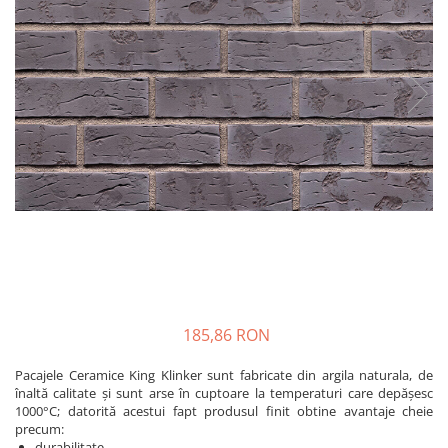
Plasă Armare
Plasă Termoizolație
Plasă Tencuieli și Șape
Alte Plase
Doze și Platforme
Adezivi Termoizolații
Benzi Adezive
Barieră de Vapori
Etanșare Străpungeri
Folie Difuzie Anticondens
Vată Minerală
Vată Bazaltică
185,86 RON
Polistiren Expandat & Extrudat
Pacajele Ceramice King Klinker sunt fabricate din argila naturala, de
Finisaje
înaltă calitate și sunt arse în cuptoare la temperaturi care depășesc
Accesorii Finisaje
1000°C; datorită acestui fapt produsul finit obtine avantaje cheie
precum:
Uși de Vizitare
durabilitate,