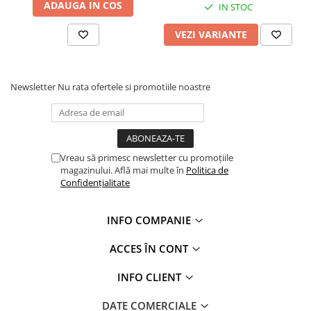
Profile Betoane
ADAUGA IN COS
IN STOC
Reparare Beton, Subturnări și
VEZI VARIANTE
Ancorări
Mortare Speciale
Gleturi
Newsletter
Nu rata ofertele si promotiile noastre
Decorative
Profile Decorative
Ancadramente Uși și Ferestre
Solbancuri / Pervaze
Vreau să primesc newsletter cu promoțiile
magazinului. Află mai multe în
Politica de
Termosistem Decorativ
Confidențialitate
Brâuri Decorative
Scafe pentru Led
INFO COMPANIE
Cornișe
Plinte
ACCES ÎN CONT
Panouri Decorative 3D
INFO CLIENT
Accesorii Montaj
Glafuri
DATE COMERCIALE