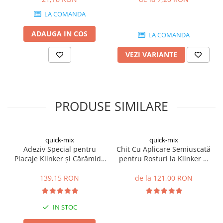
Hidroizolații Lichide
LA COMANDA
Hidroizolații Bituminoase
ADAUGA IN COS
Hidrofobizare și Tratamente
LA COMANDA
Tencuieli și Betoane
VEZI VARIANTE
Amorse Tencuieli
Pardoseli și Nivelare Suport
Nivelare Grosieră
PRODUSE SIMILARE
Nivelare în Strat Subțire
Rașini Reparații Fisuri Șapă
Aditivi pentru Șape
quick-mix
quick-mix
Amorse și Promotori de Aderență
Adeziv Special pentru
Chit Cu Aplicare Semiuscată
Stabilizare Suport
Placaje Klinker și Cărămidă
pentru Rosturi la Klinker și
Aparentă RKS 25kg
Cărămidă Aparentă FM
Aditivi pentru Betoane și Mortare
30kg
139,15 RON
de la 121,00 RON
Profile Tencuieli și Glet
Profile Glet
IN STOC
Profile Tencuieli