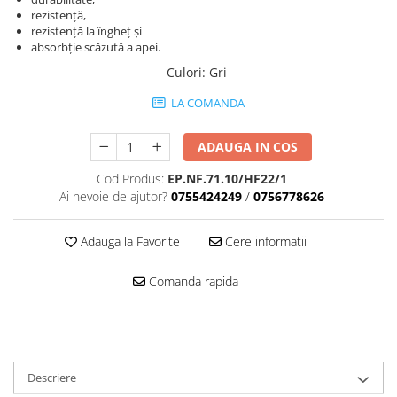
rezistență,
Mascare
rezistență la îngheț și
Garnituri Adezive Uși Ferestre
absorbție scăzută a apei.
Gips Carton
Culori
:
Gri
Șuruburi Gips Carton
LA COMANDA
Piese pentru CD si UA
Benzi Gips Carton
ADAUGA IN COS
Dibluri Gips Carton
Cod Produs:
EP.NF.71.10/HF22/1
Profile Gips Carton
Ai nevoie de ajutor?
0755424249
/
0756778626
Ipsos îmbinare Gips Carton
Plăci Gips Carton
Adauga la Favorite
Cere informatii
Acoperiri Elastice, Textile și din
Lemn
Comanda rapida
Adezivi Acoperiri Elastice și Textile
Adezivi Parchet și Lemn
Produse pentru Curățare
Colțare Protecție
Descriere
Profile Baie