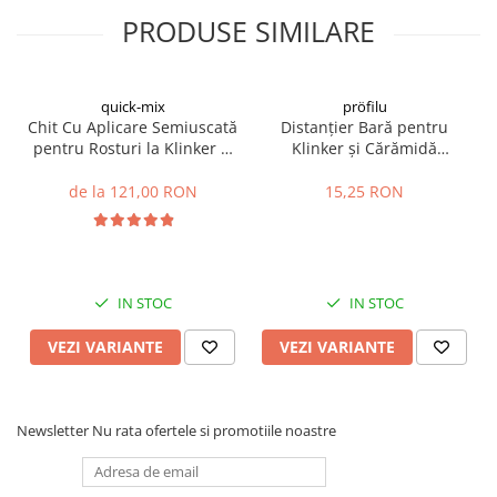
PRODUSE SIMILARE
quick-mix
pröfilu
Chit Cu Aplicare Semiuscată
Distanțier Bară pentru
pentru Rosturi la Klinker și
Klinker și Cărămidă
Cărămidă Aparentă FM
Aparentă 2m
30kg
de la 121,00 RON
15,25 RON
IN STOC
IN STOC
VEZI VARIANTE
VEZI VARIANTE
Newsletter
Nu rata ofertele si promotiile noastre