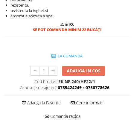
rezistenta,
rezistenta la inghet si
absorbtie scazuta a apei.
⚠️ infO:
SE POT COMANDA MINIM 22 BUCĀȚI
LA COMANDA
ADAUGA IN COS
Cod Produs:
EK.NF.240/HF22/1
Ai nevoie de ajutor?
0755424249
/
0756778626
Adauga la Favorite
Cere informatii
Comanda rapida