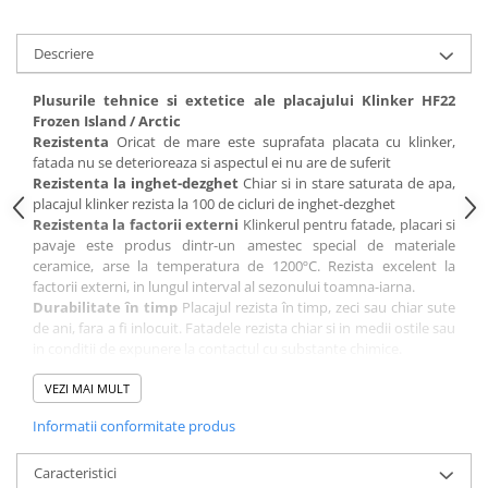
Descriere
Plusurile tehnice si extetice ale placajului Klinker
HF22
Frozen Island / Arctic
Rezistenta
Oricat de mare este suprafata placata cu klinker,
fatada nu se deterioreaza si aspectul ei nu are de suferit
Rezistenta la inghet-dezghet
Chiar si in stare saturata de apa,
placajul klinker rezista la 100 de cicluri de inghet-dezghet
Rezistenta la factorii externi
Klinkerul pentru fatade, placari si
pavaje este produs dintr-un amestec special de materiale
ceramice, arse la temperatura de 1200ºC. Rezista excelent la
factorii externi, in lungul interval al sezonului toamna-iarna.
Durabilitate în timp
Placajul rezista în timp, zeci sau chiar sute
de ani, fara a fi inlocuit. Fatadele rezista chiar si in medii ostile sau
in conditii de expunere la contactul cu substante chimice.
Absorbtie mica de apa
Placajul klinker are o capacitate mica de
absorbtie de apa[3%], deci are o rezistenta ridicata la inghet-
VEZI MAI MULT
dezghet.
Informatii conformitate produs
Intreţinere usoara
Fatada nu isi pierde din culoare odata cu
trecerea anilor, nu necesita inlocuire partiala sau totala si nici alte
operatii de mentenanta, ca in cazul tencuielilor.
Caracteristici