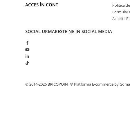
Profile Betoane
ACCES ÎN CONT
Politica d
Reparare Beton, Subturnări și
Formular 
Ancorări
Achiziții 
Mortare Speciale
SOCIAL
URMARESTE-NE IN SOCIAL MEDIA
Gleturi
Decorative
Profile Decorative
Ancadramente Uși și Ferestre
Solbancuri / Pervaze
Termosistem Decorativ
Brâuri Decorative
© 2014-2026 BRICOPOINT®
Platforma E-commerce by Gom
Scafe pentru Led
Cornișe
Plinte
Panouri Decorative 3D
Accesorii Montaj
Glafuri