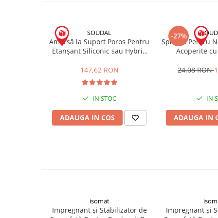
Placări Ceramice și din Piatră
Profile Dilatatie
SOUDAL
SOUD
-27%
Chituri de Rosturi
Amorsă la Suport Poros Pentru
Spatula Pentru N
Etanșant Siliconic sau Hybrid
Acoperite cu 
Distanțiere si Pene pentru Nivelare
Primer 150 500mL
Masticuri S
Adezivi
147,62 RON
24,08 RON
1
Produse pentru Curățare
Latex pentru Adezivi și Chituri
IN STOC
IN 
Hidroizolații
Accesorii Hidroizolații
ADAUGA IN COS
ADAUGA IN 
Etanșanți Elastici și Adezivi
Etanșanți
Adezivi și Etanșanți
Fund de Rost
Benzi de Etanșare
Impermeabilizări Suprafețe
isomat
isom
Impregnant și Stabilizator de
Impregnant și S
Hidroizolații Flexibile