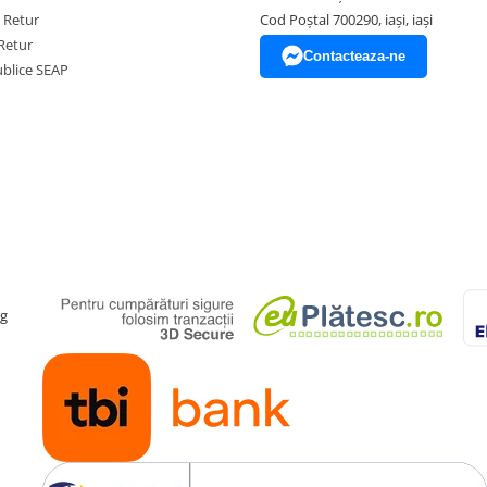
e Retur
Cod Poștal 700290, iași, iași
Retur
Contacteaza-ne
Publice SEAP
ag