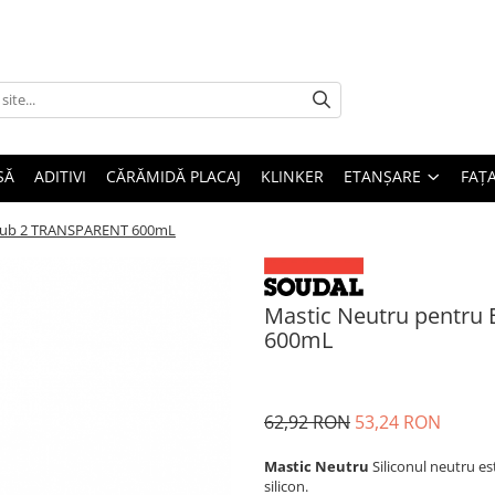
SĂ
ADITIVI
CĂRĂMIDĂ PLACAJ
KLINKER
ETANȘARE
FAȚ
lirub 2 TRANSPARENT 600mL
Mastic Neutru pentru 
600mL
62,92 RON
53,24 RON
Mastic Neutru
Siliconul neutru e
silicon.