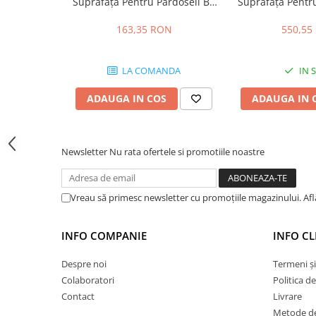
Suprafață Pentru Pardoseli BI-
Suprafață Pentru
Hidroizolații Lichide
100 5kg
100 2
Hidroizolații Bituminoase
163,35 RON
550,55
Hidrofobizare și Tratamente
Tencuieli și Betoane
LA COMANDA
IN 
Amorse Tencuieli
ADAUGA IN COS
ADAUGA IN 
Pardoseli și Nivelare Suport
Nivelare Grosieră
Nivelare în Strat Subțire
Newsletter
Nu rata ofertele si promotiile noastre
Rașini Reparații Fisuri Șapă
Aditivi pentru Șape
Vreau să primesc newsletter cu promoțiile magazinului. Af
Amorse și Promotori de Aderență
Stabilizare Suport
INFO COMPANIE
INFO CL
Aditivi pentru Betoane și Mortare
Profile Tencuieli și Glet
Despre noi
Termeni și
Colaboratori
Politica d
Profile Glet
Contact
Livrare
Profile Tencuieli
Metode de