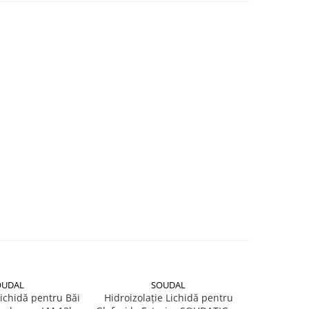
OUDAL
SOUDAL
Lichidă pentru Băi
Hidroizolație Lichidă pentru
Membrană L