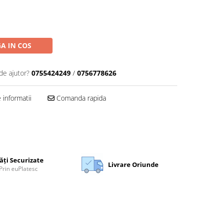
A IN COS
de ajutor?
0755424249
/
0756778626
informatii
Comanda rapida
ăți Securizate
Livrare Oriunde
Prin euPlatesc