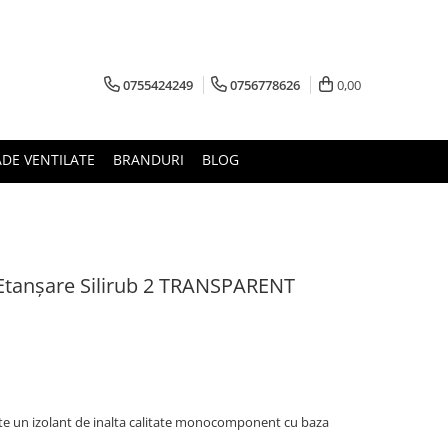
0755424249
0756778626
0,00
ADE VENTILATE
BRANDURI
BLOG
Etanșare Silirub 2 TRANSPARENT
ste un izolant de inalta calitate monocomponent cu baza