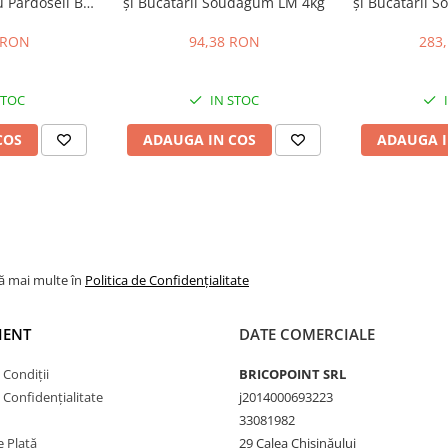
 Pardoseli BI-
și Bucătării Soudagum LM 4kg
și Bucătării 
0kg
 RON
94,38 RON
283
STOC
IN STOC
COS
ADAUGA IN COS
ADAUGA I
lă mai multe în
Politica de Confidențialitate
IENT
DATE COMERCIALE
 Condiții
BRICOPOINT SRL
e Confidențialitate
j2014000693223
33081982
 Plată
29 Calea Chișinăului