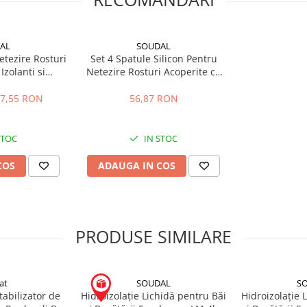
AL
SOUDAL
etezire Rosturi
Set 4 Spatule Silicon Pentru
Izolanti si
Netezire Rosturi Acoperite cu
oudaglatt
Izolanti si Masticuri SPATULAS
7,55 RON
56,87 RON
STOC
IN STOC
COS
ADAUGA IN COS
PRODUSE SIMILARE
at
SOUDAL
S
tabilizator de
Hidroizolație Lichidă pentru Băi
Hidroizolație 