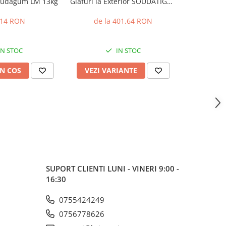
Soudagum LM 13kg
Glafuri la Exterior SOUDATIGHT
pentru Hi
WP 5kg
,14 RON
de la 401,64 RON
2
IN STOC
IN STOC
N COS
VEZI VARIANTE
ADAUG
SUPORT CLIENTI
LUNI - VINERI 9:00 -
16:30
0755424249
0756778626