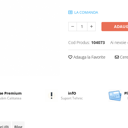
LA COMANDA
ADAUG
Cod Produs:
104073
Ai nevoie 
Adauga la Favorite
Cere 
se Premium
infO
Pl
ăm Calitatea
Suport Tehnic
uri
(0)
Blog