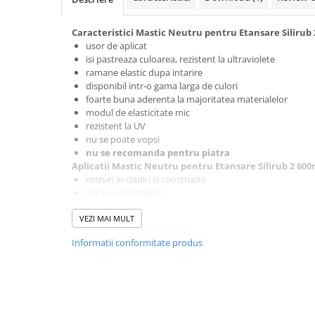
Mascare
Garnituri Adezive Uși Ferestre
Caracteristici Mastic Neutru pentru Etansare Silirub
usor de aplicat
Gips Carton
isi pastreaza culoarea, rezistent la ultraviolete
Șuruburi Gips Carton
ramane elastic dupa intarire
disponibil intr-o gama larga de culori
Piese pentru CD si UA
foarte buna aderenta la majoritatea materialelor
Benzi Gips Carton
modul de elasticitate mic
rezistent la UV
Dibluri Gips Carton
nu se poate vopsi
Profile Gips Carton
nu se recomanda pentru piatra
Ipsos îmbinare Gips Carton
Aplicatii Mastic Neutru pentru Etansare Silirub 2 600
rosturi in cladiri si constructii
Plăci Gips Carton
izolarea ferestrelor
Acoperiri Elastice, Textile și din
rosturi cu mobilitate mare in constructii
Lemn
VEZI MAI MULT
izolari intre profile din lemn tratat, metal, PVC si geamu
Adezivi Acoperiri Elastice și Textile
Informatii conformitate produs
Suprafete compatibile cu aplicare
Mastic Neutru pentru 
Adezivi Parchet și Lemn
Tip
:
toate suprafetele usuale din constructii
Produse pentru Curățare
Starea suprafetelor
:
curate, uscate, fara praf si grasimi.
Preparare suprafete
: aplicati
Primer 150
pentru suprafet
Colțare Protecție
suprafete neporoase. Intotdeauna recomandam un test pre
Profile Baie