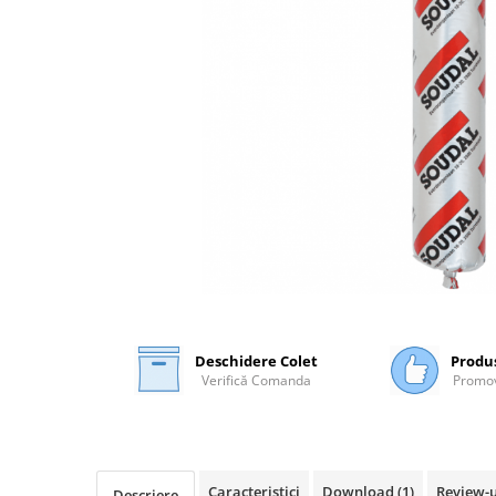
Plasă Armare
Plasă Termoizolație
Plasă Tencuieli și Șape
Alte Plase
Doze și Platforme
Adezivi Termoizolații
Benzi Adezive
Barieră de Vapori
Etanșare Străpungeri
Folie Difuzie Anticondens
Vată Minerală
Deschidere Colet
Produ
Vată Bazaltică
Verifică Comanda
Promov
Polistiren Expandat & Extrudat
Finisaje
Accesorii Finisaje
Uși de Vizitare
Caracteristici
Download (1)
Review-
Descriere