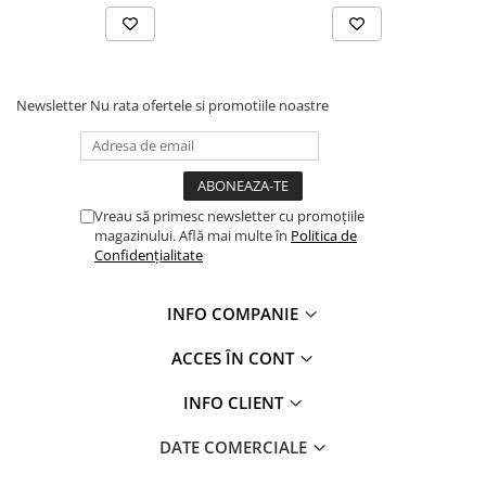
Profile Betoane
Reparare Beton, Subturnări și
Ancorări
Mortare Speciale
Newsletter
Nu rata ofertele si promotiile noastre
Gleturi
Decorative
Profile Decorative
Ancadramente Uși și Ferestre
Vreau să primesc newsletter cu promoțiile
magazinului. Află mai multe în
Politica de
Solbancuri / Pervaze
Confidențialitate
Termosistem Decorativ
Brâuri Decorative
INFO COMPANIE
Scafe pentru Led
Cornișe
ACCES ÎN CONT
Plinte
INFO CLIENT
Panouri Decorative 3D
Accesorii Montaj
DATE COMERCIALE
Glafuri