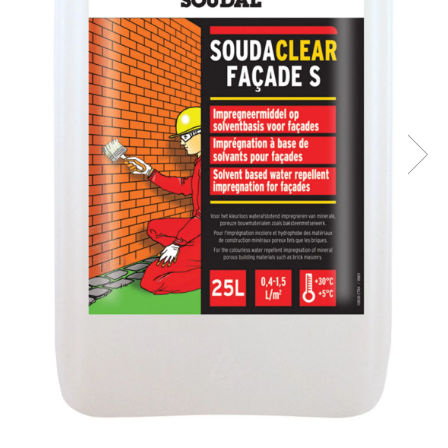
Plasă Armare
Plasă Termoizolație
Plasă Tencuieli și Șape
Alte Plase
Doze și Platforme
Adezivi Termoizolații
Benzi Adezive
Barieră de Vapori
Etanșare Străpungeri
Folie Difuzie Anticondens
Vată Minerală
Vată Bazaltică
Polistiren Expandat & Extrudat
Finisaje
Accesorii Finisaje
Uși de Vizitare