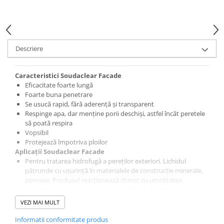
Placări Ceramice și din Piatră
Profile Dilatatie
Chituri de Rosturi
Descriere
Distanțiere si Pene pentru Nivelare
Adezivi
Caracteristici Soudaclear Facade
Produse pentru Curățare
Eficacitate foarte lungă
Latex pentru Adezivi și Chituri
Foarte buna penetrare
Se usucă rapid, fără aderență și transparent
Hidroizolații
Respinge apa, dar menține porii deschiși, astfel încât peretele
Accesorii Hidroizolații
să poată respira
Vopsibil
Etanșanți Elastici și Adezivi
Protejează împotriva ploilor
Etanșanți
Aplicații Soudaclear Facade
Pentru tratarea hidrofugă a pereților exteriori. Lichidul
Adezivi și Etanșanți
pătrunde cu ușurință în materialele de construcție minerale,
Fund de Rost
poroase. Produsul reacționează chimic cu umiditatea
prezentă în substrat și, după uscare fizică, formează o
Benzi de Etanșare
protecție
hidrofugă, rezistentă la UV și la intemperii, fără
Impermeabilizări Suprafețe
VEZI MAI MULT
a afecta permeabilitatea la vapori.
Instrucțiuni aplicare Soudaclear Facade
Hidroizolații Flexibile
Informatii conformitate produs