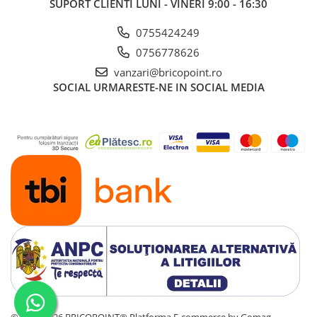
SUPORT CLIENTI
LUNI - VINERI 9:00 - 16:30
Glafuri din Ceramică
Glafuri din Aluminiu
0755424249
Vopsele & Tencuieli Decorative
0756778626
Tencuieli Decorative
vanzari@bricopoint.ro
SOCIAL
URMARESTE-NE IN SOCIAL MEDIA
Finisaje Giorgio Graesan
Lacuri, Baițuri, Produse de Pregătit
și Tratat Suprafețe
Tehnici Decorative
Tapet Fibră de Sticlă
Capace de Gard
Cărămidă Klinker
Termice
Sobe și Șeminee
Coșuri și Tubulatură Evacuare
Ventilație, Climatizare
Accesorii Ventilație
© 2014-2026 BRICOPOINT®
Platforma E-commerce by Gomag