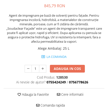
Mascare
845,79 RON
Garnituri Adezive Uși Ferestre
Agent de impregnare pe bază de solvenți pentru fațade. Pentru
Gips Carton
impregnarea incoloră, hidrofobă, a materialelor de construcție
minerale, poroase, cum ar fi zidăria de cărămidă.
Șuruburi Gips Carton
„Soudaclear Façade” este un agent de impregnare transparent care
Piese pentru CD si UA
poate fi aplicat ușor, rapid și eficient. Dupa aplicarea cu pensula se
Benzi Gips Carton
asigura o protectie hidrofuga, UV si rezistenta la intemperii, fara a
afecta permeabilitatea la vapori.
Dibluri Gips Carton
Alege Ambalaj
:
25 L
Profile Gips Carton
Ipsos îmbinare Gips Carton
LA COMANDA
Plăci Gips Carton
Acoperiri Elastice, Textile și din
ADAUGA IN COS
Lemn
Cod Produs:
128530
Adezivi Acoperiri Elastice și Textile
Ai nevoie de ajutor?
0755424249
/
0756778626
Adezivi Parchet și Lemn
Produse pentru Curățare
Adauga la Favorite
Cere informatii
Colțare Protecție
Comanda rapida
Profile Baie