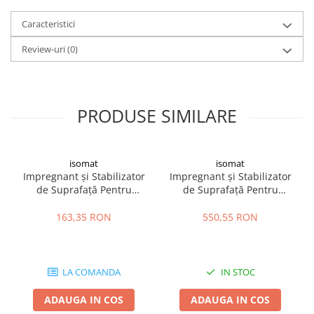
Aplicați pe substrat până când acesta este saturat
Hidroizolații Lichide
Caracteristici
Hidroizolații Bituminoase
Hidrofobizare și Tratamente
Review-uri
(0)
Tencuieli și Betoane
Amorse Tencuieli
Pardoseli și Nivelare Suport
PRODUSE SIMILARE
Nivelare Grosieră
Nivelare în Strat Subțire
Rașini Reparații Fisuri Șapă
isomat
isomat
Impregnant și Stabilizator
Impregnant și Stabilizator
Aditivi pentru Șape
de Suprafață Pentru
de Suprafață Pentru
Amorse și Promotori de Aderență
Pardoseli BI-100 5kg
Pardoseli BI-100 20kg
163,35 RON
550,55 RON
Stabilizare Suport
Aditivi pentru Betoane și Mortare
Profile Tencuieli și Glet
LA COMANDA
IN STOC
Profile Glet
Profile Tencuieli
ADAUGA IN COS
ADAUGA IN COS