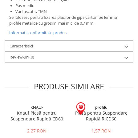
Pas mediu
Placări Ceramice și din Piatră
Varf ascutit, TMN
Se folosesc pentru fixarea placilor de gips-carton pe lemn si
Profile Dilatatie
profile metalice cu grosimi mai mici de 0,7 mm.
Chituri de Rosturi
Informatii conformitate produs
Distanțiere si Pene pentru Nivelare
Adezivi
Caracteristici
Produse pentru Curățare
Review-uri
(0)
Latex pentru Adezivi și Chituri
Hidroizolații
Accesorii Hidroizolații
Etanșanți Elastici și Adezivi
PRODUSE SIMILARE
Etanșanți
Adezivi și Etanșanți
KNAUF
pröfilu
Fund de Rost
Knauf Piesă pentru
Piesă pentru Suspendare
Benzi de Etanșare
Suspendare Rapidă CD60
Rapidă R CD60
Impermeabilizări Suprafețe
2,27 RON
1,57 RON
Hidroizolații Flexibile