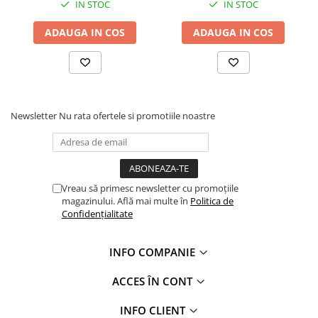
IN STOC
IN STOC
Hidroizolații Lichide
Hidroizolații Bituminoase
ADAUGA IN COS
ADAUGA IN COS
Hidrofobizare și Tratamente
Tencuieli și Betoane
Amorse Tencuieli
Pardoseli și Nivelare Suport
Newsletter
Nu rata ofertele si promotiile noastre
Nivelare Grosieră
Nivelare în Strat Subțire
Rașini Reparații Fisuri Șapă
Aditivi pentru Șape
Vreau să primesc newsletter cu promoțiile
magazinului. Află mai multe în
Politica de
Amorse și Promotori de Aderență
Confidențialitate
Stabilizare Suport
Aditivi pentru Betoane și Mortare
INFO COMPANIE
Profile Tencuieli și Glet
ACCES ÎN CONT
Profile Glet
Profile Tencuieli
INFO CLIENT