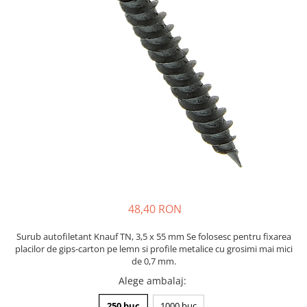
Plasă Armare
Plasă Termoizolație
Plasă Tencuieli și Șape
Alte Plase
Doze și Platforme
Adezivi Termoizolații
Benzi Adezive
Barieră de Vapori
Etanșare Străpungeri
Folie Difuzie Anticondens
Vată Minerală
48,40 RON
Vată Bazaltică
Surub autofiletant Knauf TN, 3,5 x 55 mm Se folosesc pentru fixarea
Polistiren Expandat & Extrudat
placilor de gips-carton pe lemn si profile metalice cu grosimi mai mici
de 0,7 mm.
Finisaje
Alege ambalaj
:
Accesorii Finisaje
Uși de Vizitare
250 buc
1000 buc