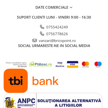
Profile Betoane
Reparare Beton, Subturnări și
DATE COMERCIALE
Ancorări
SUPORT CLIENTI
LUNI - VINERI 9:00 - 16:30
Mortare Speciale
Gleturi
0755424249
0756778626
Decorative
vanzari@bricopoint.ro
Profile Decorative
SOCIAL
URMARESTE-NE IN SOCIAL MEDIA
Ancadramente Uși și Ferestre
Solbancuri / Pervaze
Termosistem Decorativ
Brâuri Decorative
Scafe pentru Led
Cornișe
Plinte
Panouri Decorative 3D
Accesorii Montaj
Glafuri