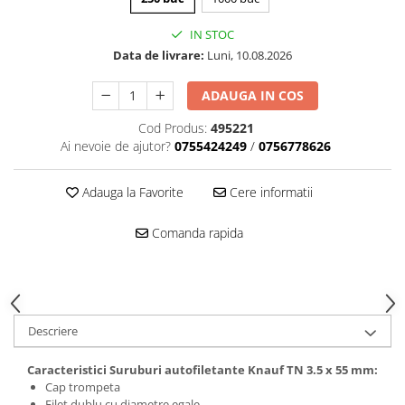
Mascare
IN STOC
Garnituri Adezive Uși Ferestre
Data de livrare:
Luni, 10.08.2026
Gips Carton
Șuruburi Gips Carton
ADAUGA IN COS
Piese pentru CD si UA
Cod Produs:
495221
Benzi Gips Carton
Ai nevoie de ajutor?
0755424249
/
0756778626
Dibluri Gips Carton
Profile Gips Carton
Adauga la Favorite
Cere informatii
Ipsos îmbinare Gips Carton
Comanda rapida
Plăci Gips Carton
Acoperiri Elastice, Textile și din
Lemn
Adezivi Acoperiri Elastice și Textile
Adezivi Parchet și Lemn
Descriere
Produse pentru Curățare
Caracteristici Suruburi autofiletante Knauf TN 3.5 x 55 mm:
Colțare Protecție
Cap trompeta
Profile Baie
Filet dublu cu diametre egale