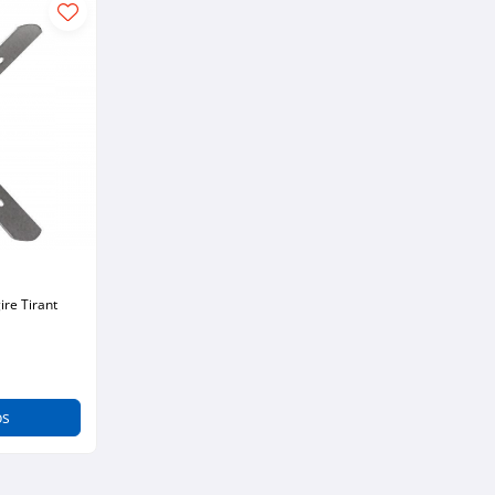
ire Tirant
os