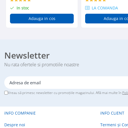
Profile Betoane
In stoc
LA COMANDA
Reparare Beton, Subturnări și
Ancorări
Adauga in cos
Adauga in c
Mortare Speciale
Gleturi
Decorative
Profile Decorative
Newsletter
Ancadramente Uși și Ferestre
Nu rata ofertele si promotiile noastre
Solbancuri / Pervaze
Termosistem Decorativ
Brâuri Decorative
Scafe pentru Led
Vreau să primesc newsletter cu promoțiile magazinului. Află mai multe în
Pol
Cornișe
Plinte
Panouri Decorative 3D
iNFO COMPANiE
iNFO CLiENT
Accesorii Montaj
Glafuri
Despre noi
Termeni și Con