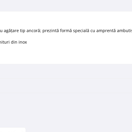
u agăţare tip ancoră; prezintă formă specială cu amprentă ambutisa
nituri din inox