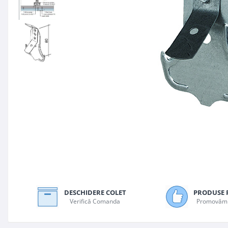
Plasă Armare
Plasă Termoizolație
Plasă Tencuieli și Șape
Alte Plase
Doze și Platforme
Adezivi Termoizolații
Benzi Adezive
Barieră de Vapori
Etanșare Străpungeri
Folie Difuzie Anticondens
Vată Minerală
Vată Bazaltică
Polistiren Expandat & Extrudat
DESCHIDERE COLET
PRODUSE 
Finisaje
Verifică Comanda
Promovăm 
Accesorii Finisaje
Uși de Vizitare