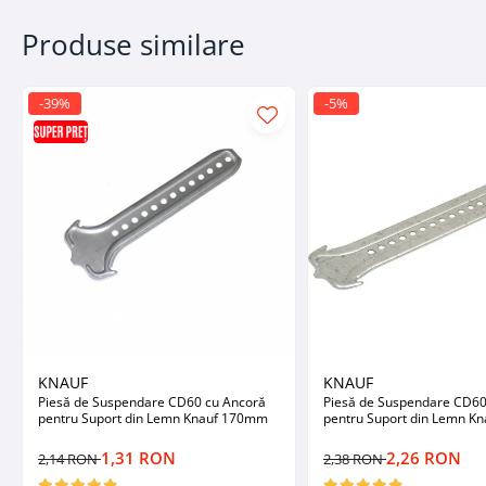
Hidroizolații Lichide
Produse similare
Hidroizolații Bituminoase
Hidrofobizare și Tratamente
Tencuieli și Betoane
-39%
-5%
Amorse Tencuieli
Pardoseli și Nivelare Suport
Nivelare Grosieră
Nivelare în Strat Subțire
Rașini Reparații Fisuri Șapă
Aditivi pentru Șape
Amorse și Promotori de Aderență
Stabilizare Suport
Aditivi pentru Betoane și Mortare
KNAUF
KNAUF
Profile Tencuieli și Glet
Piesă de Suspendare CD60 cu Ancoră
Piesă de Suspendare CD60
pentru Suport din Lemn Knauf 170mm
pentru Suport din Lemn K
Profile Glet
1,31 RON
2,26 RON
2,14 RON
2,38 RON
Profile Tencuieli