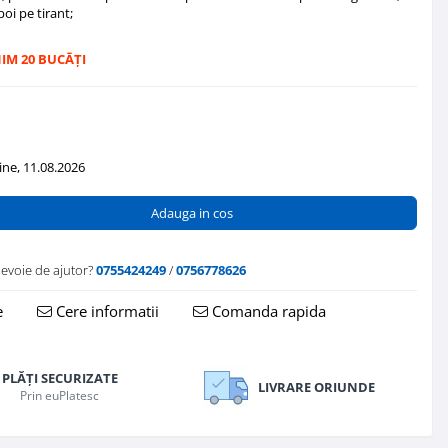
oi pe tirant;
IM 20 BUCĀȚI
ne, 11.08.2026
Adauga in cos
nevoie de ajutor?
0755424249
/
0756778626
e
Cere informatii
Comanda rapida
PLĂȚI SECURIZATE
LIVRARE ORIUNDE
Prin euPlatesc