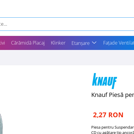
ivi
Cărămidă Placaj
Klinker
Fațade Ventila
Etanșare
Knauf Piesă pe
2,27 RON
Piesa pentru Suspendare
CD cu agăţare tip ancoră