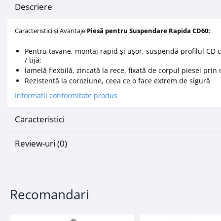
Descriere
Mascare
Garnituri Adezive Uși Ferestre
Caracteristici și Avantaje
Piesă pentru Suspendare Rapida CD60:
Gips Carton
Șuruburi Gips Carton
Pentru tavane, montaj rapid şi uşor, suspendă profilul CD c
/ tijă;
Piese pentru CD si UA
lamelă flexbilă, zincată la rece, fixată de corpul piesei prin 
Benzi Gips Carton
Rezistentă la coroziune, ceea ce o face extrem de sigură
Dibluri Gips Carton
Informatii conformitate produs
Profile Gips Carton
Ipsos îmbinare Gips Carton
Caracteristici
Plăci Gips Carton
Acoperiri Elastice, Textile și din
Review-uri
(0)
Lemn
Adezivi Acoperiri Elastice și Textile
Adezivi Parchet și Lemn
Recomandari
Produse pentru Curățare
Colțare Protecție
Profile Baie