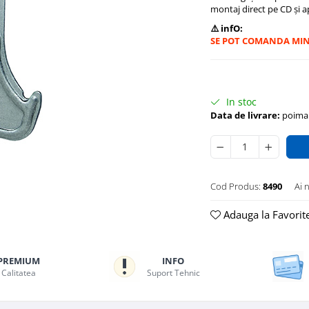
montaj direct pe CD și ap
⚠️ infO:
SE POT COMANDA MIN
In stoc
Data de livrare:
poimai
Cod Produs:
8490
Ai 
Adauga la Favorit
PREMIUM
INFO
Calitatea
Suport Tehnic