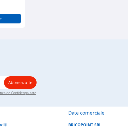
os
itica de Confidențialitate
Date comerciale
diții
BRICOPOINT SRL