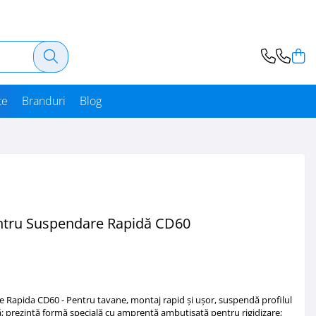
te
Branduri
Blog
ntru Suspendare Rapidă CD60
 Rapida CD60 - Pentru tavane, montaj rapid şi uşor, suspendă profilul
; prezintă formă specială cu amprentă ambutisată pentru rigidizare;