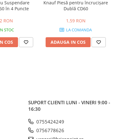
ru Suspendare
Knauf Piesă pentru încrucișare
Knauf Pie
0 în 4 Puncte
Dublă CD60
L
12 RON
1,59 RON
IN STOC
LA COMANDA
N COS
ADAUGA IN COS
ADAUG
SUPORT CLIENTI
LUNI - VINERI 9:00 -
16:30
0755424249
0756778626
vanzari@bricopoint.ro