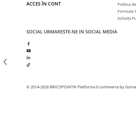
ACCES ÎN CONT
Politica d
Hidroizolații Lichide
Formular 
Hidroizolații Bituminoase
Achiziții 
Hidrofobizare și Tratamente
Tencuieli și Betoane
SOCIAL
URMARESTE-NE IN SOCIAL MEDIA
Amorse Tencuieli
Pardoseli și Nivelare Suport
Nivelare Grosieră
Nivelare în Strat Subțire
Rașini Reparații Fisuri Șapă
Aditivi pentru Șape
Amorse și Promotori de Aderență
© 2014-2026 BRICOPOINT®
Platforma E-commerce by Gom
Stabilizare Suport
Aditivi pentru Betoane și Mortare
Profile Tencuieli și Glet
Profile Glet
Profile Tencuieli