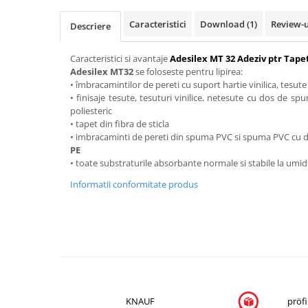
Mascare
Caracteristici
Download (1)
Review-
Descriere
Garnituri Adezive Uși Ferestre
Gips Carton
Caracteristici si avantaje
Adesilex MT 32 Adeziv ptr Tape
Șuruburi Gips Carton
A
desilex MT32
se foloseste pentru lipirea:
• î
mbracamintilor de pereti cu suport hartie vinilica, tesute
Piese pentru CD si UA
•
finisaje tesute, tesuturi vinilice, netesute cu dos de sp
Benzi Gips Carton
poliesteric
•
tapet din fibra de sticla
Dibluri Gips Carton
•
imbracaminti de pereti din spuma PVC si spuma PVC cu do
Profile Gips Carton
PE
Ipsos îmbinare Gips Carton
•
toate substraturile absorbante normale si stabile la umidit
Plăci Gips Carton
Informatii conformitate produs
Acoperiri Elastice, Textile și din
Lemn
Adezivi Acoperiri Elastice și Textile
Adezivi Parchet și Lemn
Produse pentru Curățare
Colțare Protecție
KNAUF
pröfi
Profile Baie