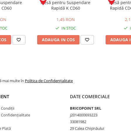
 Suspendare
Piesă pentru Suspendare
Piesă pent
R CD60
Rapidă K CD60
Rapidă CD6
RON
1,45 RON
2,
STOC
IN STOC
COS
ADAUGA IN COS
ADAUGA I
lă mai multe în
Politica de Confidențialitate
IENT
DATE COMERCIALE
 Condiții
BRICOPOINT SRL
e Confidențialitate
j2014000693223
33081982
 Plată
29 Calea Chișinăului