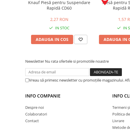
Knauf Piesă pentru Suspendare
Piesă pentru
Rapidă CD60
Rapidă 
Placări Ceramice și din Piatră
Profile Dilatatie
2,27 RON
1,57 
Chituri de Rosturi
IN STOC
IN 
Distanțiere si Pene pentru Nivelare
ADAUGA IN COS
ADAUGA IN 
Adezivi
Produse pentru Curățare
Latex pentru Adezivi și Chituri
Newsletter
Nu rata ofertele si promotiile noastre
Hidroizolații
Accesorii Hidroizolații
Etanșanți Elastici și Adezivi
Vreau să primesc newsletter cu promoțiile magazinului. Af
Etanșanți
Adezivi și Etanșanți
INFO COMPANIE
INFO CL
Fund de Rost
Despre noi
Termeni și
Benzi de Etanșare
Colaboratori
Politica d
Impermeabilizări Suprafețe
Contact
Livrare
Hidroizolații Flexibile
Metode de