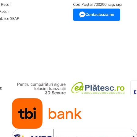
e Retur
Cod Poștal 700290, iași, iași
Retur
Contacteaza-ne
Publice SEAP
ag