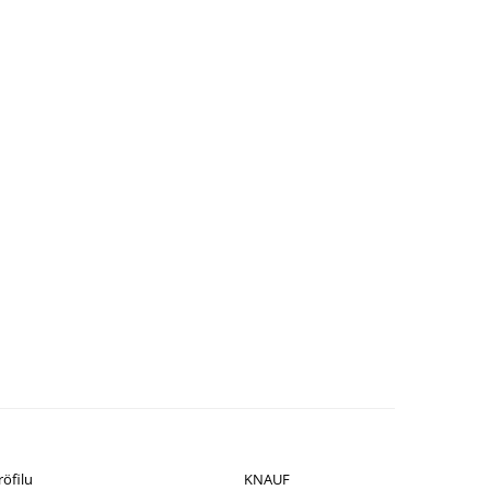
röfilu
KNAUF