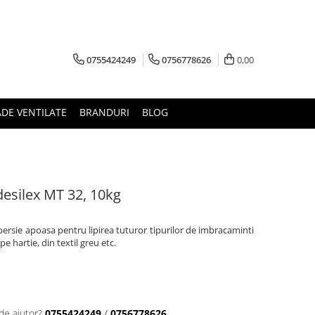
0755424249
0756778626
0,00
ADE VENTILATE
BRANDURI
BLOG
desilex MT 32, 10kg
persie apoasa pentru lipirea tuturor tipurilor de imbracaminti
e hartie, din textil greu etc.
de ajutor?
0755424249
/
0756778626