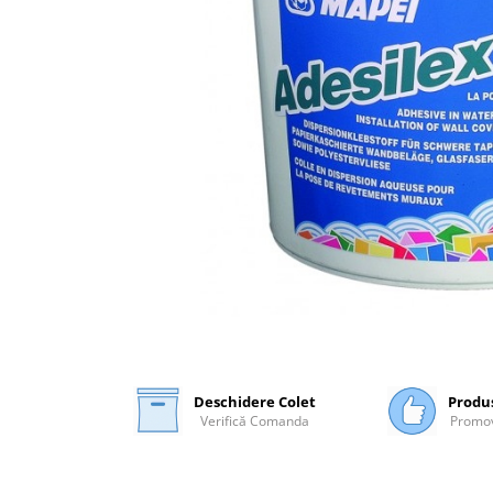
Plasă Armare
Plasă Termoizolație
Plasă Tencuieli și Șape
Alte Plase
Doze și Platforme
Adezivi Termoizolații
Benzi Adezive
Barieră de Vapori
Etanșare Străpungeri
Folie Difuzie Anticondens
Vată Minerală
Vată Bazaltică
Polistiren Expandat & Extrudat
Deschidere Colet
Produ
Verifică Comanda
Promov
Finisaje
Accesorii Finisaje
Uși de Vizitare