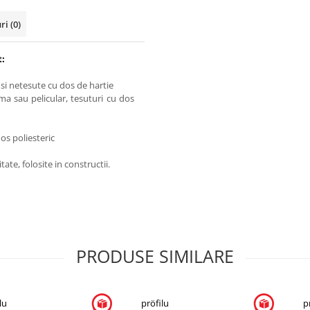
uri
(0)
t:
 si netesute cu dos de hartie
uma sau pelicular, tesuturi cu dos
s poliesteric
ate, folosite in constructii.
PRODUSE SIMILARE
lu
pröfilu
p