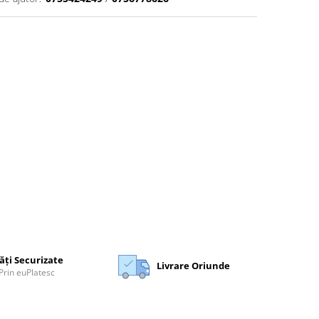
ăți Securizate
Livrare Oriunde
Prin euPlatesc