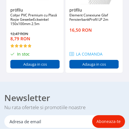
pröfilu
pröfilu
Colțar PVC Premium cu Plasă
Element Conexiune Glaf
Roșie GewebeEckwinkel
FensterbankProfil LP 2m
150x100mm 2.5m
16,50 RON
12,47 RON
8,79 RON
In stoc
LA COMANDA
Adauga in cos
Adauga in cos
Newsletter
Nu rata ofertele si promotiile noastre