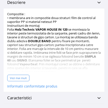
Descriere
Compozitie :
• membrana are in compozitie doua straturi: film de control al
vaporilor PP si material netesut PP
Instructiuni de montaj:
Folia
Holz Technic VAPOR HOUSE IN 120
se monteaza la
interior peste termoizolatia de la sarpante, pereti cadru din lemn,
tavane si structuri de gips carton. La montaj se utilizeaza banda
dublu adeziva
DOUBLE BAND
pentru fixare pe montanti,
capriori sau structuri gips-carton; partea inscriptionata catre
interior. Folia are marcaje la intervale de 10 cm pentru masurare
si debitare rapida. Imbinarea intre folii se face prin suprapunere la
margini de minim 10 cm si se sigileaza folosind benzile
SIMPLA
60
sau
SIGNO
. Etansarea foliei se face perimetral pe pereti
folosind
VapourSeal
. Prin montajul corect se obtine o delimitare
intre spatiul din interior si tavanele, peretii in care se afla
structura de lemn si termoizolatia.
Vezi mai mult
Caracteristici si Avantaje
Holz Technic VAPOR HOUSE IN 120
:
Informatii conformitate produs
• franeaza trecerea vaporilor de apa
Sd 30m
• instalare directa sub structuri, datorita transparentei foliei
• ideal pentru cresterea performantei energetice
Caracteristici
​​​