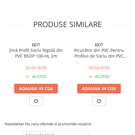
Profile Betoane
Reparare Beton, Subturnări și
Ancorări
PRODUSE SIMILARE
Mortare Speciale
Gleturi
Decorative
EJOT
EJOT
Șină Profil Soclu Rigidă din
Picurător din PVC Pentru
Profile Decorative
PVC BSOP 100-HL 2m
Profilul de Soclu din PVC
Ancadramente Uși și Ferestre
SOP 180 2m
26,60 RON
38,64 RON
Solbancuri / Pervaze
Termosistem Decorativ
IN STOC
IN STOC
Brâuri Decorative
ADAUGA IN COS
ADAUGA IN COS
Scafe pentru Led
Cornișe
Plinte
Panouri Decorative 3D
Accesorii Montaj
Newsletter
Nu rata ofertele si promotiile noastre
Glafuri