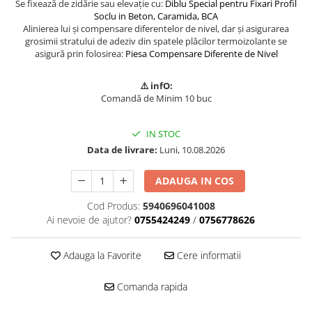
Se fixează de zidărie sau elevație cu:
Diblu Special pentru Fixari Profil
Mascare
Soclu in Beton, Caramida, BCA
Alinierea lui și compensare diferentelor de nivel, dar și asigurarea
Garnituri Adezive Uși Ferestre
grosimii stratului de adeziv din spatele plăcilor termoizolante se
Gips Carton
asigură prin folosirea:
Piesa Compensare Diferente de Nivel
Șuruburi Gips Carton
⚠️ infO:
Piese pentru CD si UA
Comandă de Minim 10 buc
Benzi Gips Carton
Dibluri Gips Carton
IN STOC
Profile Gips Carton
Data de livrare:
Luni, 10.08.2026
Ipsos îmbinare Gips Carton
Plăci Gips Carton
ADAUGA IN COS
Acoperiri Elastice, Textile și din
Cod Produs:
5940696041008
Lemn
Ai nevoie de ajutor?
0755424249
/
0756778626
Adezivi Acoperiri Elastice și Textile
Adezivi Parchet și Lemn
Adauga la Favorite
Cere informatii
Produse pentru Curățare
Comanda rapida
Colțare Protecție
Profile Baie