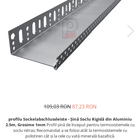
Plasă Armare
Plasă Termoizolație
Plasă Tencuieli și Șape
Alte Plase
Doze și Platforme
Adezivi Termoizolații
Benzi Adezive
Barieră de Vapori
Etanșare Străpungeri
Folie Difuzie Anticondens
Vată Minerală
Vată Bazaltică
109,03 RON
87,23 RON
Polistiren Expandat & Extrudat
profilu Sockelabschlussleiste - Șină Soclu Rigidă din Aluminiu
Finisaje
2.5m, Grosime 1mm
Profil șină de început pentru termosistemele cu
Accesorii Finisaje
soclu retras; Recomandat a se folosi atât la termosistemele cu
polistiren cât și la cele cu vată minerală bazaltică.
Uși de Vizitare