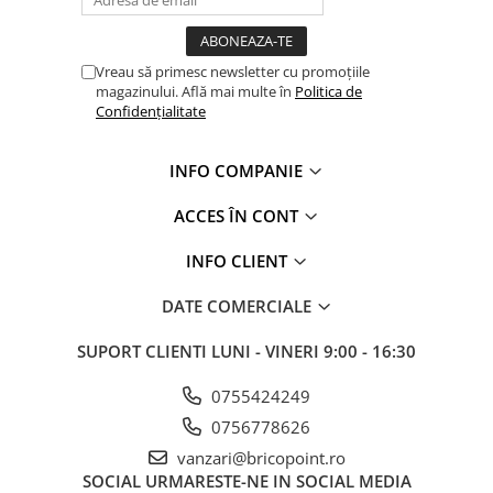
Glafuri din Ceramică
Glafuri din Aluminiu
Vreau să primesc newsletter cu promoțiile
Vopsele & Tencuieli Decorative
magazinului. Află mai multe în
Politica de
Tencuieli Decorative
Confidențialitate
Finisaje Giorgio Graesan
Lacuri, Baițuri, Produse de Pregătit
INFO COMPANIE
și Tratat Suprafețe
ACCES ÎN CONT
Tehnici Decorative
Tapet Fibră de Sticlă
INFO CLIENT
Capace de Gard
DATE COMERCIALE
Cărămidă Klinker
Termice
SUPORT CLIENTI
LUNI - VINERI 9:00 - 16:30
Sobe și Șeminee
0755424249
Coșuri și Tubulatură Evacuare
0756778626
Ventilație, Climatizare
vanzari@bricopoint.ro
Accesorii Ventilație
SOCIAL
URMARESTE-NE IN SOCIAL MEDIA