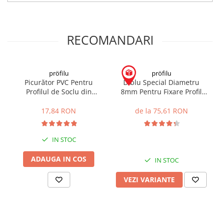
Hidroizolații Lichide
Hidroizolații Bituminoase
Hidrofobizare și Tratamente
RECOMANDARI
Tencuieli și Betoane
Amorse Tencuieli
pröfilu
pröfilu
Pardoseli și Nivelare Suport
Picurător PVC Pentru
Diblu Special Diametru
Nivelare Grosieră
Profilul de Soclu din
8mm Pentru Fixare Profil
Aluminiu Sockelschienen
Soclu Nageldubel aus Nylon
Nivelare în Strat Subțire
AufsteckProfil G05 2.5m
zur SockelProfile 8/60
17,84 RON
de la 75,61 RON
Rașini Reparații Fisuri Șapă
Aditivi pentru Șape
IN STOC
Amorse și Promotori de Aderență
Stabilizare Suport
ADAUGA IN COS
IN STOC
Aditivi pentru Betoane și Mortare
VEZI VARIANTE
Profile Tencuieli și Glet
Profile Glet
Profile Tencuieli