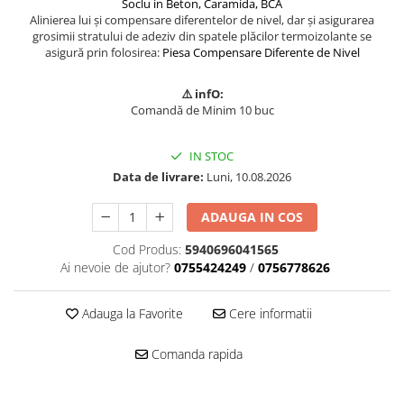
Soclu in Beton, Caramida, BCA
Mascare
Alinierea lui și compensare diferentelor de nivel, dar și asigurarea
grosimii stratului de adeziv din spatele plăcilor termoizolante se
Garnituri Adezive Uși Ferestre
asigură prin folosirea:
Piesa Compensare Diferente de Nivel
Gips Carton
Șuruburi Gips Carton
⚠️ infO:
Comandă de Minim 10 buc
Piese pentru CD si UA
Benzi Gips Carton
IN STOC
Dibluri Gips Carton
Data de livrare:
Luni, 10.08.2026
Profile Gips Carton
Ipsos îmbinare Gips Carton
ADAUGA IN COS
Plăci Gips Carton
Cod Produs:
5940696041565
Acoperiri Elastice, Textile și din
Ai nevoie de ajutor?
0755424249
/
0756778626
Lemn
Adezivi Acoperiri Elastice și Textile
Adauga la Favorite
Cere informatii
Adezivi Parchet și Lemn
Produse pentru Curățare
Comanda rapida
Colțare Protecție
Profile Baie