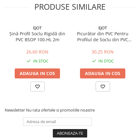
Profile Betoane
PRODUSE SIMILARE
Reparare Beton, Subturnări și
Ancorări
Mortare Speciale
EJOT
EJOT
Șină Profil Soclu Rigidă din
Picurător din PVC Pentru
Gleturi
PVC BSOP 100-HL 2m
Profilul de Soclu din PVC
Decorative
SOP 120 2m
26,60 RON
30,25 RON
Profile Decorative
IN STOC
IN STOC
Ancadramente Uși și Ferestre
Solbancuri / Pervaze
ADAUGA IN COS
ADAUGA IN COS
Termosistem Decorativ
Brâuri Decorative
Scafe pentru Led
Cornișe
Newsletter
Nu rata ofertele si promotiile noastre
Plinte
Panouri Decorative 3D
Accesorii Montaj
Glafuri