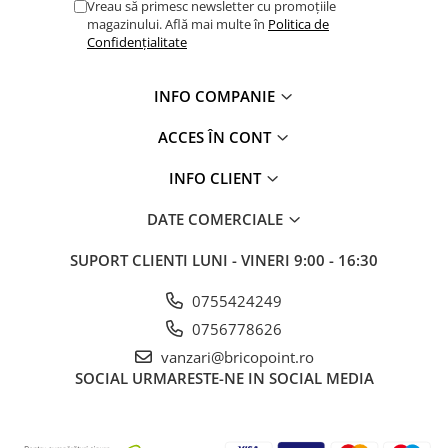
Vreau să primesc newsletter cu promoțiile
Glafuri din Ceramică
magazinului. Află mai multe în
Politica de
Confidențialitate
Glafuri din Aluminiu
Vopsele & Tencuieli Decorative
INFO COMPANIE
Tencuieli Decorative
Finisaje Giorgio Graesan
ACCES ÎN CONT
Lacuri, Baițuri, Produse de Pregătit
și Tratat Suprafețe
INFO CLIENT
Tehnici Decorative
DATE COMERCIALE
Tapet Fibră de Sticlă
Capace de Gard
SUPORT CLIENTI
LUNI - VINERI 9:00 - 16:30
Cărămidă Klinker
0755424249
Termice
0756778626
Sobe și Șeminee
vanzari@bricopoint.ro
Coșuri și Tubulatură Evacuare
SOCIAL
URMARESTE-NE IN SOCIAL MEDIA
Ventilație, Climatizare
Accesorii Ventilație