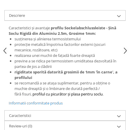
Placări Ceramice și din Piatră
Descriere
Profile Dilatatie
Chituri de Rosturi
Caracteristici și avantaje
profilu Sockelabschlussleiste - Șină
Distanțiere si Pene pentru Nivelare
Soclu Rigidă din Aluminiu 2.5m, Grosime 1mm:
susținerea și alinierea termosistemului
Adezivi
protecție metalică împotriva factorilor externi (șocuri
Produse pentru Curățare
mecanice, rozătoare, etc)
Latex pentru Adezivi și Chituri
realizarea unei muchii de fațadă foarte dreaptă
previne a se ridica pe termosistem umiditatea dezvoltată în
Hidroizolații
partea de jos a clădirii
Accesorii Hidroizolații
rigiditate sporită datorită grosimii de 1mm 'în carne', a
profilului
Etanșanți Elastici și Adezivi
se recomandă a se atașa suplimentar, pentru a obține o
Etanșanți
muchie dreaptă și o îmbinare de durată perfectă /
fără fisuri,
profilul cu picurător și plasa pentru soclu
.
Adezivi și Etanșanți
Fund de Rost
Informatii conformitate produs
Benzi de Etanșare
Caracteristici
Impermeabilizări Suprafețe
Review-uri
(0)
Hidroizolații Flexibile