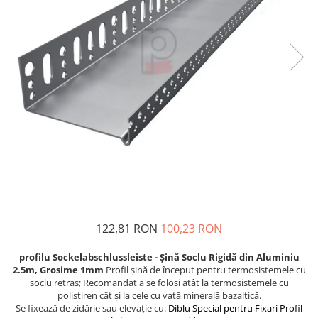
Plasă Armare
Plasă Termoizolație
Plasă Tencuieli și Șape
Alte Plase
Doze și Platforme
Adezivi Termoizolații
Benzi Adezive
Barieră de Vapori
Etanșare Străpungeri
Folie Difuzie Anticondens
Vată Minerală
122,81 RON
100,23 RON
Vată Bazaltică
Polistiren Expandat & Extrudat
profilu Sockelabschlussleiste - Șină Soclu Rigidă din Aluminiu
2.5m, Grosime 1mm
Profil șină de început pentru termosistemele cu
Finisaje
soclu retras; Recomandat a se folosi atât la termosistemele cu
Accesorii Finisaje
polistiren cât și la cele cu vată minerală bazaltică.
Se fixează de zidărie sau elevație cu:
Diblu Special pentru Fixari Profil
Uși de Vizitare