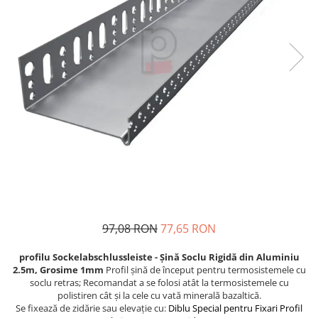
Plasă Armare
Plasă Termoizolație
Plasă Tencuieli și Șape
Alte Plase
Doze și Platforme
Adezivi Termoizolații
Benzi Adezive
Barieră de Vapori
Etanșare Străpungeri
Folie Difuzie Anticondens
Vată Minerală
97,08 RON
77,65 RON
Vată Bazaltică
Polistiren Expandat & Extrudat
profilu Sockelabschlussleiste - Șină Soclu Rigidă din Aluminiu
2.5m, Grosime 1mm
Profil șină de început pentru termosistemele cu
Finisaje
soclu retras; Recomandat a se folosi atât la termosistemele cu
Accesorii Finisaje
polistiren cât și la cele cu vată minerală bazaltică.
Se fixează de zidărie sau elevație cu:
Diblu Special pentru Fixari Profil
Uși de Vizitare