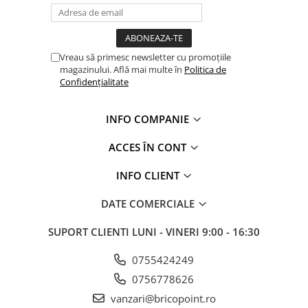
Glafuri din Ceramică
Glafuri din Aluminiu
Vopsele & Tencuieli Decorative
Vreau să primesc newsletter cu promoțiile
Tencuieli Decorative
magazinului. Află mai multe în
Politica de
Confidențialitate
Finisaje Giorgio Graesan
Lacuri, Baițuri, Produse de Pregătit
și Tratat Suprafețe
INFO COMPANIE
Tehnici Decorative
ACCES ÎN CONT
Tapet Fibră de Sticlă
INFO CLIENT
Capace de Gard
Cărămidă Klinker
DATE COMERCIALE
Termice
SUPORT CLIENTI
LUNI - VINERI 9:00 - 16:30
Sobe și Șeminee
Coșuri și Tubulatură Evacuare
0755424249
Ventilație, Climatizare
0756778626
Accesorii Ventilație
vanzari@bricopoint.ro