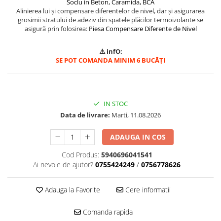
Soclu in Beton, Caramida, BCA
Mascare
Alinierea lui și compensare diferentelor de nivel, dar și asigurarea
grosimii stratului de adeziv din spatele plăcilor termoizolante se
Garnituri Adezive Uși Ferestre
asigură prin folosirea:
Piesa Compensare Diferente de Nivel
Gips Carton
Șuruburi Gips Carton
⚠️ infO:
SE POT COMANDA MINIM 6 BUCĀȚI
Piese pentru CD si UA
Benzi Gips Carton
Dibluri Gips Carton
Profile Gips Carton
IN STOC
Ipsos îmbinare Gips Carton
Data de livrare:
Marti, 11.08.2026
Plăci Gips Carton
ADAUGA IN COS
Acoperiri Elastice, Textile și din
Lemn
Cod Produs:
5940696041541
Ai nevoie de ajutor?
0755424249
/
0756778626
Adezivi Acoperiri Elastice și Textile
Adezivi Parchet și Lemn
Adauga la Favorite
Cere informatii
Produse pentru Curățare
Colțare Protecție
Comanda rapida
Profile Baie