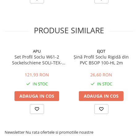
Profile Betoane
Reparare Beton, Subturnări și
Ancorări
Mortare Speciale
PRODUSE SIMILARE
Gleturi
Decorative
APU
EJOT
Profile Decorative
Set Profil Soclu W61-2
Șină Profil Soclu Rigidă din
Ancadramente Uși și Ferestre
Sockelschiene SOLI-TEX-
PVC BSOP 100-HL 2m
DUE 150mm
Solbancuri / Pervaze
121,93 RON
26,60 RON
Termosistem Decorativ
IN STOC
IN STOC
Brâuri Decorative
Scafe pentru Led
ADAUGA IN COS
ADAUGA IN COS
Cornișe
Plinte
Panouri Decorative 3D
Accesorii Montaj
Newsletter
Nu rata ofertele si promotiile noastre
Glafuri