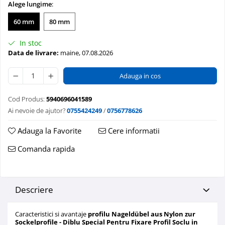
Alege lungime
:
Mascare
60 mm
80 mm
Garnituri Adezive Uși Ferestre
Gips Carton
In stoc
Șuruburi Gips Carton
Data de livrare:
maine, 07.08.2026
Piese pentru CD si UA
Adauga in cos
Benzi Gips Carton
Dibluri Gips Carton
Cod Produs:
5940696041589
Profile Gips Carton
Ai nevoie de ajutor?
0755424249
/
0756778626
Ipsos îmbinare Gips Carton
Plăci Gips Carton
Adauga la Favorite
Cere informatii
Acoperiri Elastice, Textile și din
Comanda rapida
Lemn
Adezivi Acoperiri Elastice și Textile
Adezivi Parchet și Lemn
Descriere
Produse pentru Curățare
Colțare Protecție
Caracteristici si avantaje
profilu Nageldübel aus Nylon zur
Sockelprofile - Diblu Special Pentru Fixare Profil Soclu in
Profile Baie