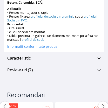
Beton, Caramida, BCA:
Placări Ceramice și din Piatră
Aplicatii:
• Pentru montaj usor si rapid
Profile Dilatatie
• Pentru fixarea
profilului de soclu din aluminiu
sau a
profilului
Soclu din PVC
.
Chituri de Rosturi
Proprietati
Distanțiere si Pene pentru Nivelare
• Otel zincat
• cu cui special pre-montat
Adezivi
• Diblul prezinta un guler cu un diametru mai mare ptr a fixa cat
Produse pentru Curățare
mai stabil
profilul de soclu
Latex pentru Adezivi și Chituri
Informatii conformitate produs
Hidroizolații
Caracteristici
Accesorii Hidroizolații
Etanșanți Elastici și Adezivi
Review-uri
(7)
Etanșanți
Adezivi și Etanșanți
Fund de Rost
Benzi de Etanșare
Recomandari
Impermeabilizări Suprafețe
Hidroizolații Flexibile
-20%