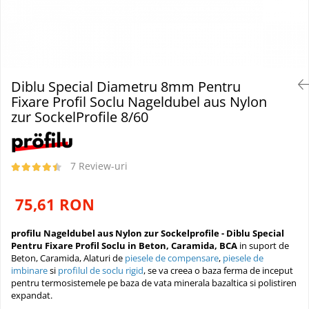
Plasă Armare
Plasă Termoizolație
Plasă Tencuieli și Șape
Alte Plase
Doze și Platforme
Diblu Special Diametru 8mm Pentru
Adezivi Termoizolații
Fixare Profil Soclu Nageldubel aus Nylon
zur SockelProfile 8/60
Benzi Adezive
Barieră de Vapori
Etanșare Străpungeri
7 Review-uri
Folie Difuzie Anticondens
75,61 RON
Vată Minerală
Vată Bazaltică
profilu Nageldubel aus Nylon zur Sockelprofile - Diblu Special
Polistiren Expandat & Extrudat
Pentru Fixare Profil Soclu in Beton, Caramida, BCA
in suport de
Beton, Caramida, Alaturi de
piesele de compensare
,
piesele de
Finisaje
imbinare
si
profilul de soclu rigid
, se va creea o baza ferma de inceput
pentru termosistemele pe baza de vata minerala bazaltica si polistiren
Accesorii Finisaje
expandat.
Uși de Vizitare