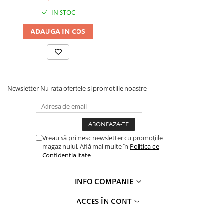
Profile Betoane
IN STOC
Reparare Beton, Subturnări și
Ancorări
ADAUGA IN COS
Mortare Speciale
Gleturi
Decorative
Profile Decorative
Newsletter
Nu rata ofertele si promotiile noastre
Ancadramente Uși și Ferestre
Solbancuri / Pervaze
Termosistem Decorativ
Brâuri Decorative
Vreau să primesc newsletter cu promoțiile
magazinului. Află mai multe în
Politica de
Scafe pentru Led
Confidențialitate
Cornișe
Plinte
INFO COMPANIE
Panouri Decorative 3D
Accesorii Montaj
ACCES ÎN CONT
Glafuri