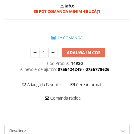
Mascare
⚠️ infO:
SE POT COMANDA MINIM 4 BUCĀȚI
Garnituri Adezive Uși Ferestre
Gips Carton
Șuruburi Gips Carton
LA COMANDA
Piese pentru CD si UA
Benzi Gips Carton
ADAUGA IN COS
Dibluri Gips Carton
Profile Gips Carton
Cod Produs:
14920
Ai nevoie de ajutor?
0755424249
/
0756778626
Ipsos îmbinare Gips Carton
Plăci Gips Carton
Adauga la Favorite
Cere informatii
Acoperiri Elastice, Textile și din
Lemn
Comanda rapida
Adezivi Acoperiri Elastice și Textile
Adezivi Parchet și Lemn
Produse pentru Curățare
Colțare Protecție
Descriere
Profile Baie