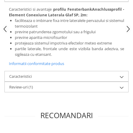
Placări Ceramice și din Piatră
Caracteristici si avantaje
profilu FensterbankAnschlussprofil -
Element Conexiune Laterala Glaf SP, 2m:
Profile Dilatatie
faciliteaza o imbinare fixa intre lateralele pervazului si sistemul
Chituri de Rosturi
termoizolant
previne patrunderea zgomotului sau a frigului
Distanțiere si Pene pentru Nivelare
previne aparitia microfisurilor
Adezivi
protejeaza sistemul impotriva efectelor meteo extreme
Produse pentru Curățare
partile laterale, frontale unde este vizibila banda adeziva, se
sigileaza cu etansant.
Latex pentru Adezivi și Chituri
Informatii conformitate produs
Hidroizolații
Accesorii Hidroizolații
Caracteristici
Etanșanți Elastici și Adezivi
Review-uri
(1)
Etanșanți
Adezivi și Etanșanți
Fund de Rost
RECOMANDARI
Benzi de Etanșare
Impermeabilizări Suprafețe
Hidroizolații Flexibile