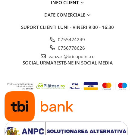
INFO CLIENT
Glafuri din Ceramică
Glafuri din Aluminiu
DATE COMERCIALE
Vopsele & Tencuieli Decorative
SUPORT CLIENTI
LUNI - VINERI 9:00 - 16:30
Tencuieli Decorative
Finisaje Giorgio Graesan
0755424249
Lacuri, Baițuri, Produse de Pregătit
0756778626
și Tratat Suprafețe
vanzari@bricopoint.ro
Tehnici Decorative
SOCIAL
URMARESTE-NE IN SOCIAL MEDIA
Tapet Fibră de Sticlă
Capace de Gard
Cărămidă Klinker
Termice
Sobe și Șeminee
Coșuri și Tubulatură Evacuare
Ventilație, Climatizare
Accesorii Ventilație