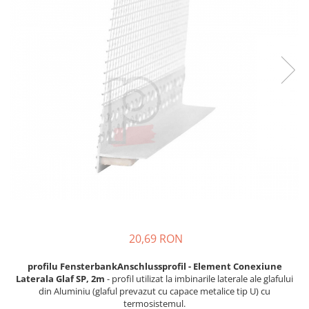
Plasă Armare
Plasă Termoizolație
Plasă Tencuieli și Șape
Alte Plase
Doze și Platforme
Adezivi Termoizolații
Benzi Adezive
Barieră de Vapori
Etanșare Străpungeri
Folie Difuzie Anticondens
Vată Minerală
Vată Bazaltică
20,69 RON
Polistiren Expandat & Extrudat
Finisaje
profilu FensterbankAnschlussprofil - Element Conexiune
Laterala Glaf SP, 2m
- profil utilizat la imbinarile laterale ale glafului
Accesorii Finisaje
din Aluminiu (glaful prevazut cu capace metalice tip U) cu
termosistemul.
Uși de Vizitare