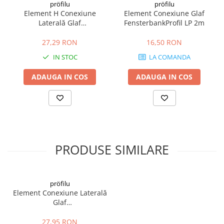
pröfilu
pröfilu
Hidroizolații Lichide
Element H Conexiune
Element Conexiune Glaf
Hidroizolații Bituminoase
Laterală Glaf
FensterbankProfil LP 2m
FensterbankAnschlussprofil
Hidrofobizare și Tratamente
Flexi H 2m
27,29 RON
16,50 RON
Tencuieli și Betoane
IN STOC
LA COMANDA
Amorse Tencuieli
Pardoseli și Nivelare Suport
ADAUGA IN COS
ADAUGA IN COS
Nivelare Grosieră
Nivelare în Strat Subțire
Rașini Reparații Fisuri Șapă
Aditivi pentru Șape
Amorse și Promotori de Aderență
PRODUSE SIMILARE
Stabilizare Suport
Aditivi pentru Betoane și Mortare
pröfilu
Profile Tencuieli și Glet
Element Conexiune Laterală
Profile Glet
Glaf
FensterbankAnschlussProfil
Profile Tencuieli
SP Flex 2m
27,95 RON