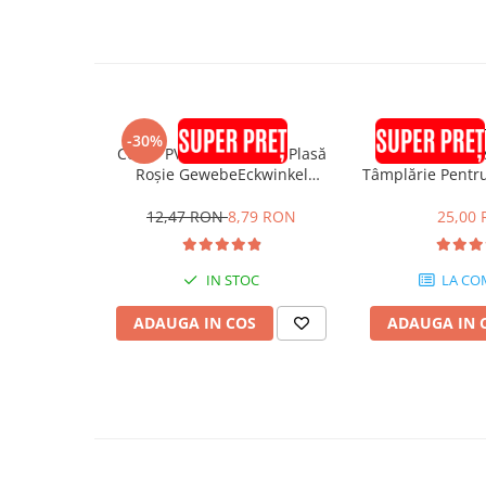
Placări Ceramice și din Piatră
Profile Dilatatie
Chituri de Rosturi
Distanțiere si Pene pentru Nivelare
pröfilu
EJO
-30%
Adezivi
Colțar PVC Premium cu Plasă
Profil Etanșare
Roșie GewebeEckwinkel
Tâmplărie Pentr
Produse pentru Curățare
150x100mm 2.5m
GAP09 L 9
Latex pentru Adezivi și Chituri
12,47 RON
8,79 RON
25,00
Hidroizolații
Accesorii Hidroizolații
IN STOC
LA CO
Etanșanți Elastici și Adezivi
ADAUGA IN COS
ADAUGA IN 
Etanșanți
Adezivi și Etanșanți
Fund de Rost
Benzi de Etanșare
Impermeabilizări Suprafețe
Hidroizolații Flexibile