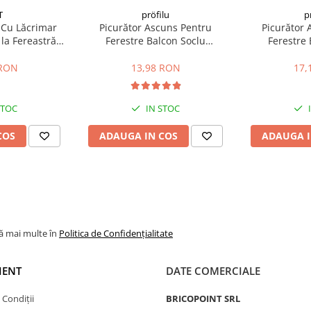
T
pröfilu
p
r Cu Lăcrimar
Picurător Ascuns Pentru
Picurător 
 la Fereastră
Ferestre Balcon Soclu
Ferestre 
ro TKP01 2.5m
TropfkantenProfil 2m
Tropfkant
 RON
13,98 RON
17,
STOC
IN STOC
COS
ADAUGA IN COS
ADAUGA I
lă mai multe în
Politica de Confidențialitate
IENT
DATE COMERCIALE
 Condiții
BRICOPOINT SRL