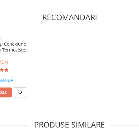
RECOMANDARI
T
 și Conexiune
u Termosistem
mm 2.4m
 RON
MANDA
COS
PRODUSE SIMILARE