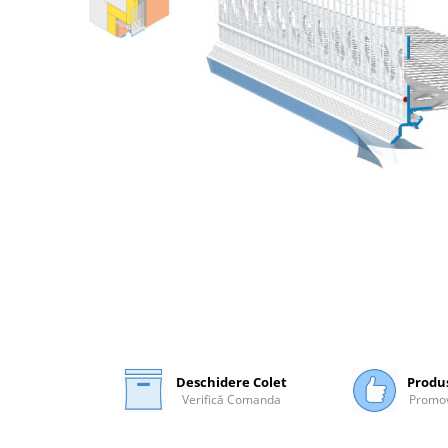
Plasă Armare
Plasă Termoizolație
Plasă Tencuieli și Șape
Alte Plase
Doze și Platforme
Adezivi Termoizolații
Benzi Adezive
Barieră de Vapori
Etanșare Străpungeri
Folie Difuzie Anticondens
Vată Minerală
Vată Bazaltică
Polistiren Expandat & Extrudat
Deschidere Colet
Produ
Finisaje
Verifică Comanda
Promov
Accesorii Finisaje
Uși de Vizitare