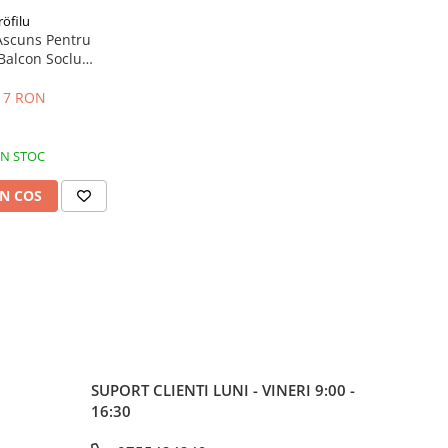
röfilu
Ascuns Pentru
Balcon Soclu
enProfil 2.5m
17 RON
IN STOC
N COS
SUPORT CLIENTI
LUNI - VINERI 9:00 -
16:30