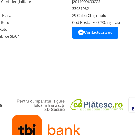
e Confidențialitate
j2014000693223
33081982
 Plată
29 Calea Chișinăului
e Retur
Cod Poștal 700290, iași, iași
Retur
Contacteaza-ne
Publice SEAP
ag