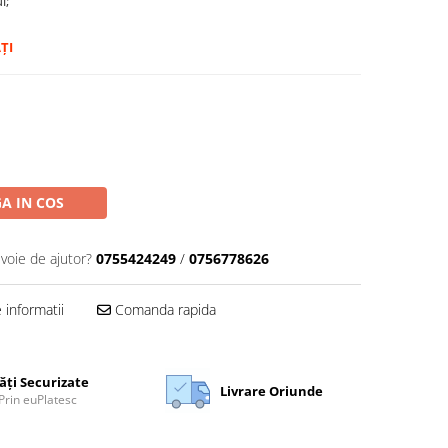
i;
ȚI
A IN COS
evoie de ajutor?
0755424249
/
0756778626
informatii
Comanda rapida
ăți Securizate
Livrare Oriunde
Prin euPlatesc