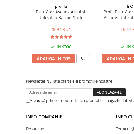
Hidroizolații Lichide
pröfilu
EJO
Picurător Ascuns Arcuibil
Profil Picurăto
Hidroizolații Bituminoase
Utilizat la Balcon Soclu
Ascuns Utilizat
Hidrofobizare și Tratamente
TropfkantenProfil KL 2.5m
Balcon Soclu P
Tencuieli și Betoane
28,97 RON
16,17
Amorse Tencuieli
Pardoseli și Nivelare Suport
IN STOC
IN 
Nivelare Grosieră
ADAUGA IN COS
ADAUGA IN 
Nivelare în Strat Subțire
Rașini Reparații Fisuri Șapă
Aditivi pentru Șape
Newsletter
Nu rata ofertele si promotiile noastre
Amorse și Promotori de Aderență
Stabilizare Suport
Vreau să primesc newsletter cu promoțiile magazinului. Af
Aditivi pentru Betoane și Mortare
Profile Tencuieli și Glet
INFO COMPANIE
INFO CL
Profile Glet
Profile Tencuieli
Despre noi
Termeni și