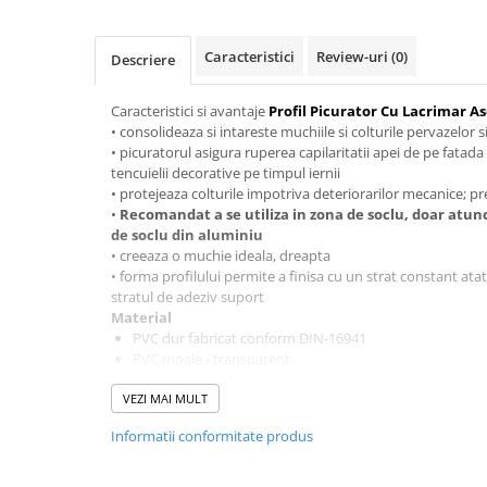
Mascare
Garnituri Adezive Uși Ferestre
Caracteristici
Review-uri
(0)
Descriere
Gips Carton
Șuruburi Gips Carton
Caracteristici si avantaje
Profil Picurator Cu Lacrimar 
• consolideaza si intareste muchiile si colturile pervazelor 
Piese pentru CD si UA
• picuratorul asigura ruperea capilaritatii apei de pe fatada
Benzi Gips Carton
tencuielii decorative pe timpul iernii
• protejeaza colturile impotriva deteriorarilor mecanice; pr
Dibluri Gips Carton
•
Recomandat a se utiliza in zona de soclu, doar atunci
Profile Gips Carton
de soclu din aluminiu
Ipsos îmbinare Gips Carton
• creeaza o muchie ideala, dreapta
• forma profilului permite a finisa cu un strat constant atat
Plăci Gips Carton
stratul de adeziv suport
Acoperiri Elastice, Textile și din
Material
Lemn
PVC dur fabricat conform DIN-16941
PVC moale - transparent
Adezivi Acoperiri Elastice și Textile
Plasa din Fibră de Siclă
Adezivi Parchet și Lemn
VEZI MAI MULT
Min. 160 g/m2 omologat pentru sistemele compozite t
Produse pentru Curățare
12,5 cm lățime - MW 4 x 4 mm
Informatii conformitate produs
Sudat cu ultrasunete
Colțare Protecție
Accesorii
Profile Baie
Prevăzut cu pini de îmbinare