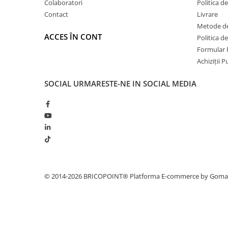
Profile Betoane
Colaboratori
Politica d
Contact
Livrare
Reparare Beton, Subturnări și
Ancorări
Metode de
ACCES ÎN CONT
Politica d
Mortare Speciale
Formular 
Gleturi
Achiziții 
Decorative
SOCIAL
URMARESTE-NE IN SOCIAL MEDIA
Profile Decorative
Ancadramente Uși și Ferestre
Solbancuri / Pervaze
Termosistem Decorativ
Brâuri Decorative
Scafe pentru Led
Cornișe
© 2014-2026 BRICOPOINT®
Platforma E-commerce by Gom
Plinte
Panouri Decorative 3D
Accesorii Montaj
Glafuri