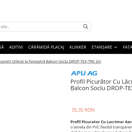
SĂ
ADITIVI
CĂRĂMIDĂ PLACAJ
KLINKER
ETANȘARE
FAȚ
sparent Utilizat la Fereastră Balcon Soclu DROP-TEX-TRE 2m
Profil Picurător Cu Lăc
Balcon Soclu DROP-T
35,35 RON
Profil Picurator Cu Lacrimar A
o lamela din PVC flexibil transpare