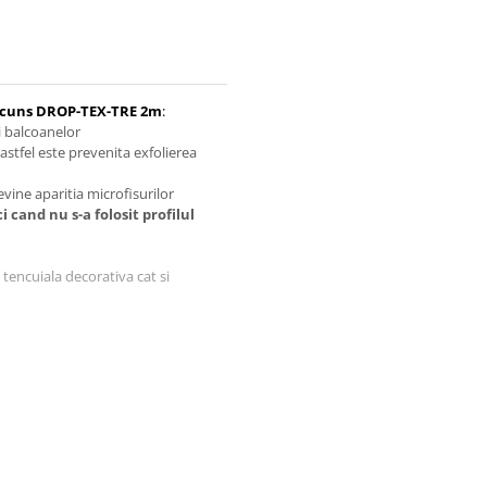
Ascuns DROP-TEX-TRE 2m
:
si balcoanelor
 astfel este prevenita exfolierea
evine aparitia microfisurilor
 cand nu s-a folosit profilul
 tencuiala decorativa cat si
ermoizolante