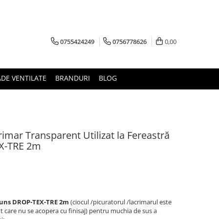
0755424249
0756778626
0,00
ADE VENTILATE
BRANDURI
BLOG
rimar Transparent Utilizat la Fereastră
EX-TRE 2m
scuns DROP-TEX-TRE 2m
(ciocul /picuratorul /lacrimarul este
nt care nu se acopera cu finisaj) pentru muchia de sus a