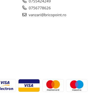
0755424249
0756778626
vanzari@bricopoint.ro