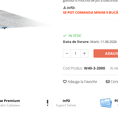
glafului si muchia de jos a balconulu
⚠️ infO:
SE POT COMANDA MINIM 5 BUCĀ
IN STOC
Data de livrare:
Marti, 11.08.2026
ADAUG
Cod Produs:
W40-3-2000
Ai n
Adauga la Favorite
Cere 
se Premium
infO
Pl
ăm Calitatea
Suport Tehnic