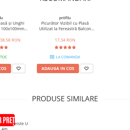
ntru mentinerea foliei cu care
lu
pröfilu
amplarie Pentru Termosistem
lasă și Unghi
Picurător Vizibil cu Plasă
ck 100x100mm
Utilizat la Fereastră Balcon
m
Soclu 2H Tropfkante Mit
. Mizeriile care reduc aderenta la
Zuerkannter 2.5m
38,58 RON
17,34 RON
ercati sa-l dezlipiti in 24 ore)
STOC
LA COMANDA
le.
COS
ADAUGA IN COS
.
 a aplica adezivul de armare.
i ulterior neteziti cu gletiera.
 fie indoita spre bara de tragere
PRODUSE SIMILARE
lu
 AnputzLeiste U
.4m