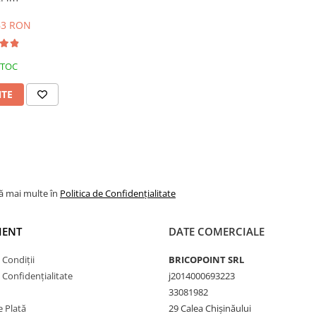
,63 RON
STOC
NTE
lă mai multe în
Politica de Confidențialitate
IENT
DATE COMERCIALE
 Condiții
BRICOPOINT SRL
e Confidențialitate
j2014000693223
33081982
 Plată
29 Calea Chișinăului