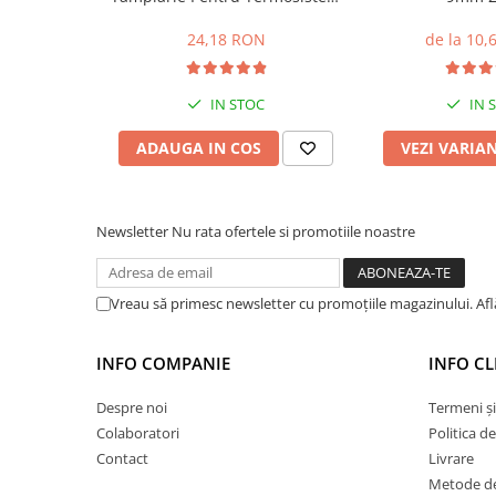
Hidroizolații Lichide
cu Lamelă Giga Flex Alb 10mm
2.4m
24,18 RON
de la 10
Hidroizolații Bituminoase
Hidrofobizare și Tratamente
Tencuieli și Betoane
IN STOC
IN 
Amorse Tencuieli
ADAUGA IN COS
VEZI VARIA
Pardoseli și Nivelare Suport
Nivelare Grosieră
Nivelare în Strat Subțire
Newsletter
Nu rata ofertele si promotiile noastre
Rașini Reparații Fisuri Șapă
Aditivi pentru Șape
Vreau să primesc newsletter cu promoțiile magazinului. Af
Amorse și Promotori de Aderență
Stabilizare Suport
INFO COMPANIE
INFO CL
Aditivi pentru Betoane și Mortare
Profile Tencuieli și Glet
Despre noi
Termeni și
Colaboratori
Politica d
Profile Glet
Contact
Livrare
Profile Tencuieli
Metode de