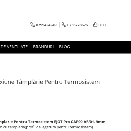
0755424249
0756778626
0,00
ADE VENTILATE
BRANDURI
BLOG
nexiune Tâmplărie Pentru Termosistem
amplarie Pentru Termosistem
EJOT Pro GAP09-AF/01, 9mm
m cu tamplaria(profil de legatura pentru termosistem)