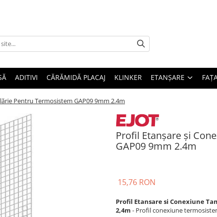
SĂ
ADITIVI
CĂRĂMIDĂ PLACAJ
KLINKER
ETANȘARE
FAȚ
mplărie Pentru Termosistem GAP09 9mm 2.4m
Profil Etanșare și Co
GAP09 9mm 2.4m
15,76 RON
Profil Etansare si Conexiune T
2,4m
- Profil conexiune termosiste