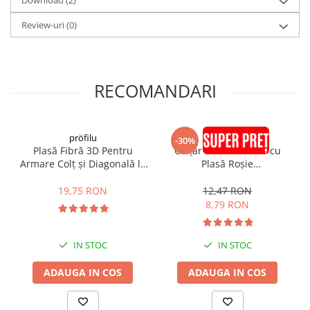
Download (2)
• Asigură durabilitatea în timp:
- are capacitatea de a-și păstra proprietațile de rezistență în timp.
Review-uri
(0)
- are capacitatea de a nu se alungi/contracta în timp.
RECOMANDARI
pröfilu
pröfilu
-30%
Plasă Fibră 3D Pentru
Colțar PVC Premium cu
Armare Colț și Diagonală la
Plasă Roșie
Ferestre și Uși
GewebeEckwinkel
SturzeckWinkel
150x100mm 2.5m
19,75 RON
12,47 RON
200x350x300mm
8,79 RON
IN STOC
IN STOC
ADAUGA IN COS
ADAUGA IN COS