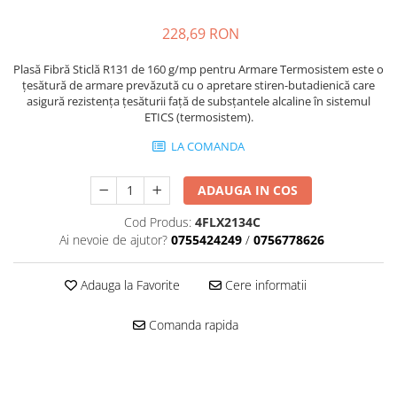
228,69 RON
Plasă Fibră Sticlă R131 de 160 g/mp pentru Armare Termosistem este o
țesătură de armare prevăzută cu o apretare stiren-butadienică care
asigură rezistența țesăturii față de subsțantele alcaline în sistemul
ETICS (termosistem).
LA COMANDA
ADAUGA IN COS
Cod Produs:
4FLX2134C
Ai nevoie de ajutor?
0755424249
/
0756778626
Adauga la Favorite
Cere informatii
Comanda rapida