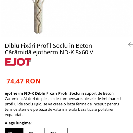
Reparare Beton, Subturnări și
Plasă Tencuieli și Șape
Adezivi Acoperiri Elastice și Textile
Mături
Ancorări
Tencuieli Decorative
Alte Plase
Adezivi Parchet și Lemn
Saci Menaj
Finisaje Giorgio Graesan
Mortare Speciale
Doze și Platforme
Produse pentru Curățare
Umiditate
Lacuri, Baițuri, Produse de Pregătit
Gleturi
Colțare Protecție
și Tratat Suprafețe
Finisaje Decorative
Adezivi Termoizolații
Tehnici Decorative
Profile Baie
Folie Ambalare si Protectie
Benzi Adezive
Diblu Fixări Profil Soclu în Beton
Tapet Fibră de Sticlă
Placări Ceramice și din Piatră
Șlefuire și Lustruire
Barieră de Vapori
Cărămidă ejotherm ND-K 8x60 V
Capace de Gard
Profile Dilatatie
Etanșare Străpungeri
Cărămidă Klinker
Chituri de Rosturi
Folie Difuzie Anticondens
Distanțiere si Pene pentru Nivelare
Vată Minerală
74,47 RON
Adezivi
Vată Bazaltică
Produse pentru Curățare
ejotherm ND-K Diblu Fixari Profil Soclu
in suport de Beton,
Polistiren Expandat & Extrudat
Latex pentru Adezivi și Chituri
Caramida; Alaturi de
piesele de compensare
,
piesele de imbinare
si
profilul de soclu rigid
, se va creea o baza ferma de inceput pentru
termosistemele pe baza de vata minerala bazaltica si polistiren
expandat.
Alege lungime
: