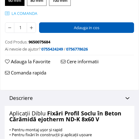
60 mm
80 mm
100 mm
LA COMANDA
Adauga in cos
Cod Produs:
9650075684
Ai nevoie de ajutor?
0755424249
/
0756778626
Adauga la Favorite
Cere informatii
Comanda rapida
Descriere
Aplicații Diblu
Fixări Profil Soclu în Beton
Cărămidă ejotherm ND-K 8x60 V
• Pentru montaj uşor şi rapid
• Pentru fixări în construcţii şi aplicaţii uşoare