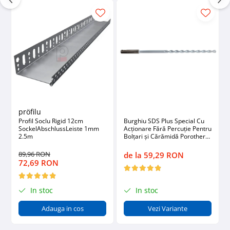
pröfilu
Profil Soclu Rigid 12cm
Burghiu SDS Plus Special Cu
SockelAbschlussLeiste 1mm
Acționare Fără Percuție Pentru
2.5m
Bolțari și Cărămidă Porotherm
diametru 8mm
89,96 RON
de la 59,29 RON
72,69 RON
In stoc
In stoc
Adauga in cos
Vezi Variante