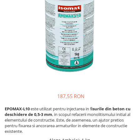
Plasă Armare
Plasă Termoizolație
Plasă Tencuieli și Șape
Alte Plase
Doze și Platforme
Adezivi Termoizolații
Benzi Adezive
Barieră de Vapori
Etanșare Străpungeri
Folie Difuzie Anticondens
Vată Minerală
187,55 RON
Vată Bazaltică
EPOMAX-L10
este utilizat pentru injectarea in f
isurile din beton cu
Polistiren Expandat & Extrudat
deschidere de 0,5-3 mm
, in scopul refacerii monolitismului initial al
elementului de constructie. Este, de asemenea, un ajutor pretios
Finisaje
pentru fixarea si ancorarea armaturilor in elemente de constructie
Accesorii Finisaje
existente.
Uși de Vizitare