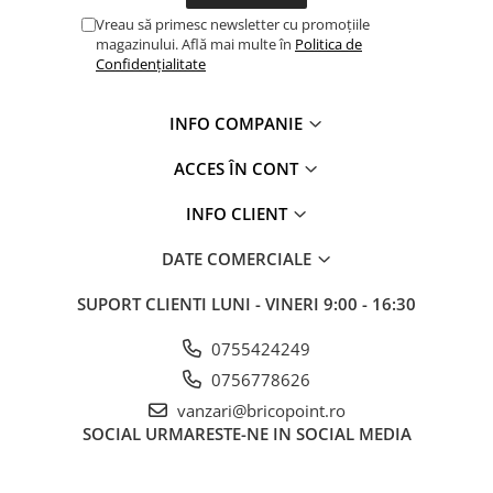
Profile Betoane
Vreau să primesc newsletter cu promoțiile
Reparare Beton, Subturnări și
magazinului. Află mai multe în
Politica de
Ancorări
Confidențialitate
Mortare Speciale
INFO COMPANIE
Gleturi
Decorative
ACCES ÎN CONT
Profile Decorative
INFO CLIENT
Ancadramente Uși și Ferestre
Solbancuri / Pervaze
DATE COMERCIALE
Termosistem Decorativ
SUPORT CLIENTI
LUNI - VINERI 9:00 - 16:30
Brâuri Decorative
Scafe pentru Led
0755424249
Cornișe
0756778626
Plinte
vanzari@bricopoint.ro
Panouri Decorative 3D
SOCIAL
URMARESTE-NE IN SOCIAL MEDIA
Accesorii Montaj
Glafuri