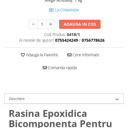
Alege Ambalaj
:
1 kg
Mascare
LA COMANDA
Garnituri Adezive Uși Ferestre
Gips Carton
ADAUGA IN COS
Șuruburi Gips Carton
Cod Produs:
0418/1
Piese pentru CD si UA
Ai nevoie de ajutor?
0755424249
/
0756778626
Benzi Gips Carton
Dibluri Gips Carton
Adauga la Favorite
Cere informatii
Profile Gips Carton
Ipsos îmbinare Gips Carton
Comanda rapida
Plăci Gips Carton
Acoperiri Elastice, Textile și din
Lemn
Adezivi Acoperiri Elastice și Textile
Descriere
Adezivi Parchet și Lemn
Rasina Epoxidica
Produse pentru Curățare
Colțare Protecție
Bicomponenta Pentru
Profile Baie