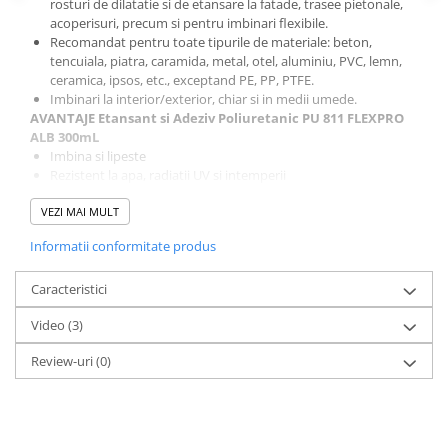
rosturi de dilatatie si de etansare la fatade, trasee pietonale,
acoperisuri, precum si pentru imbinari flexibile.
Recomandat pentru toate tipurile de materiale: beton,
tencuiala, piatra, caramida, metal, otel, aluminiu, PVC, lemn,
ceramica, ipsos, etc., exceptand PE, PP, PTFE.
Imbinari la interior/exterior, chiar si in medii umede.
AVANTAJE Etansant si Adeziv Poliuretanic PU 811 FLEXPRO
ALB 300mL
Imbina si lipeste
Rezistent la apa, radiatii UV si intemperii
Rezistent la deformari
VEZI MAI MULT
Nu se fisureaza, nu formeaza bule de aer
Usor de aplicat, nu se scurge
Informatii conformitate produs
Elasticitate foarte buna si durabila
Nu se contracta
Caracteristici
Permite acoperirea cu vopsea
Fabricat in Franta
Video
(3)
Certificat SNJF Franta pentru Fatade clasa 25E
PREGATIRE Etansant si Adeziv Poliuretanic PU 811 FLEXPRO
Review-uri
(0)
ALB 300mL
Suprafata trebuie sa fie uscata, curate, solida, fara urme de
praf sau de grasimi.
APLICARE Etansant si Adeziv Poliuretanic PU 811 FLEXPRO
ALB 300mL