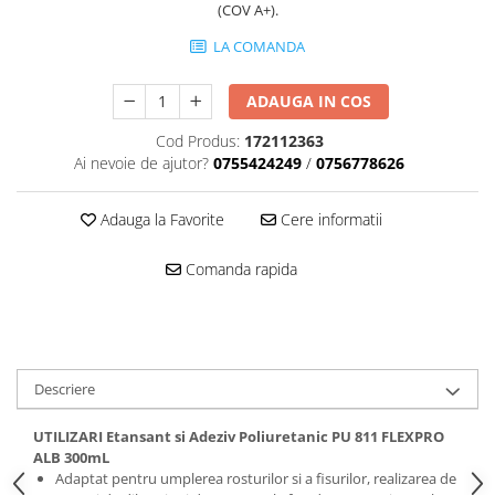
(COV A+).
LA COMANDA
ADAUGA IN COS
Cod Produs:
172112363
Ai nevoie de ajutor?
0755424249
/
0756778626
Adauga la Favorite
Cere informatii
Comanda rapida
Descriere
UTILIZARI Etansant si Adeziv Poliuretanic PU 811 FLEXPRO
ALB 300mL
Adaptat pentru umplerea rosturilor si a fisurilor, realizarea de