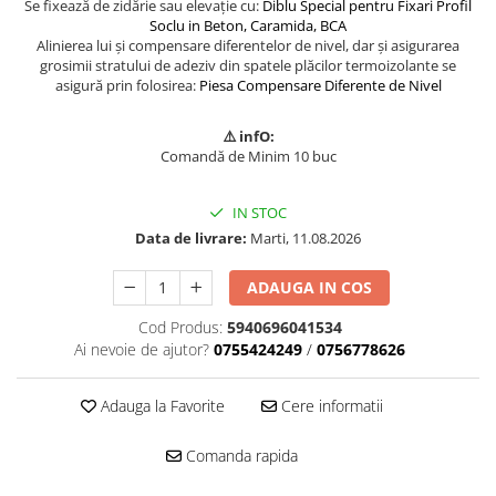
Se fixează de zidărie sau elevație cu:
Diblu Special pentru Fixari Profil
Soclu in Beton, Caramida, BCA
Alinierea lui și compensare diferentelor de nivel, dar și asigurarea
grosimii stratului de adeziv din spatele plăcilor termoizolante se
asigură prin folosirea:
Piesa Compensare Diferente de Nivel
⚠️ infO:
Comandă de Minim 10 buc
IN STOC
Data de livrare:
Marti, 11.08.2026
ADAUGA IN COS
Cod Produs:
5940696041534
Ai nevoie de ajutor?
0755424249
/
0756778626
Adauga la Favorite
Cere informatii
Comanda rapida