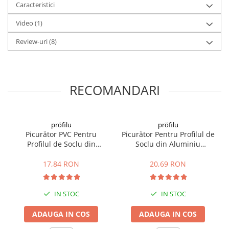
Caracteristici
profilului
se recomandă a se atașa suplimentar, pentru a obține o
Video
(1)
muchie dreaptă și o îmbinare de durată perfectă /
fără fisuri,
profilul cu picurător și plasa pentru soclu
.
Review-uri
(8)
RECOMANDARI
pröfilu
pröfilu
Picurător PVC Pentru
Picurător Pentru Profilul de
Profilul de Soclu din
Soclu din Aluminiu
Aluminiu Sockelschienen
Sockelschienen
AufsteckProfil G05 2.5m
AufsteckProfil V06 2.5m
17,84 RON
20,69 RON
IN STOC
IN STOC
ADAUGA IN COS
ADAUGA IN COS