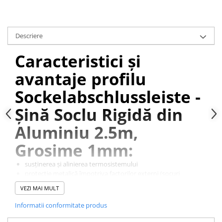
Descriere
Caracteristici și
avantaje profilu
Sockelabschlussleiste -
Șină Soclu Rigidă din
Aluminiu 2.5m,
Grosime 1mm:
susținerea și alinierea termosistemului
protecție metalică împotriva factorilor externi (șocuri
mecanice, rozătoare, etc)
VEZI MAI MULT
realizarea unei muchii de fațadă foarte dreaptă
previne a se ridica pe termosistem umiditatea dezvoltată în
Informatii conformitate produs
partea de jos a clădirii
rigiditate sporită datorită grosimii de 1mm 'în carne', a