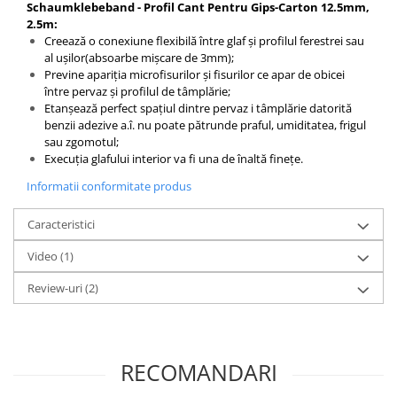
Schaumklebeband - Profil Cant Pentru Gips-Carton 12.5mm,
2.5m:
Creează o conexiune flexibilă între glaf și profilul ferestrei sau
al ușilor(absoarbe mișcare de 3mm);
Previne apariția microfisurilor și fisurilor ce apar de obicei
între pervaz și profilul de tâmplărie;
Etanșează perfect spațiul dintre pervaz i tâmplărie datorită
benzii adezive a.î. nu poate pătrunde praful, umiditatea, frigul
sau zgomotul;
Execuția glafului interior va fi una de înaltă finețe.
Informatii conformitate produs
Caracteristici
Video
(1)
Review-uri
(2)
RECOMANDARI