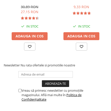
Einfassprofil mit
Schaumklebeband 12.5mm
Schaumklebeband 12.5mm
2.5m
30,89 RON
9,33 RON
2.5m
27,15 RON
IN STOC
IN STOC
ADAUGA IN COS
ADAUGA IN COS
Newsletter
Nu rata ofertele si promotiile noastre
Vreau să primesc newsletter cu promoțiile
magazinului. Află mai multe în
Politica de
Confidențialitate