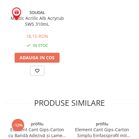
SOUDAL
Mastic Acrilic Alb Acryrub
SWS 310mL
18,15 RON
IN STOC
ADAUGA IN COS
PRODUSE SIMILARE
pröfilu
pröfilu
-12%
Element Cant Gips-Carton
Element Cant Gips-Carton
cu Bandă Adezivă și Lamelă
Simplu Einfassprofil mit