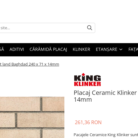
SĂ
ADITIVI
CĂRĂMIDĂ PLACAJ
KLINKER
ETANȘARE
FAȚ
rt land Baghdad 240 x 71 x 14mm
Placaj Ceramic Klinker
14mm
261,36 RON
Pacajele Ceramice King Klinker sunt f