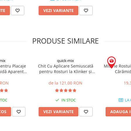
NTE
VEZI VARIANTE
PRODUSE SIMILARE
mix
quick-mix
pentru Placaje
Chit Cu Aplicare Semiuscată
Mistrie Rostui
midă Aparentă
pentru Rosturi la Klinker și
Cărămid
5kg
Cărămidă Aparentă FM 30kg
 RON
de la 121,00 RON
19,
STOC
IN STOC
LA
COS
VEZI VARIANTE
ADAUGA I