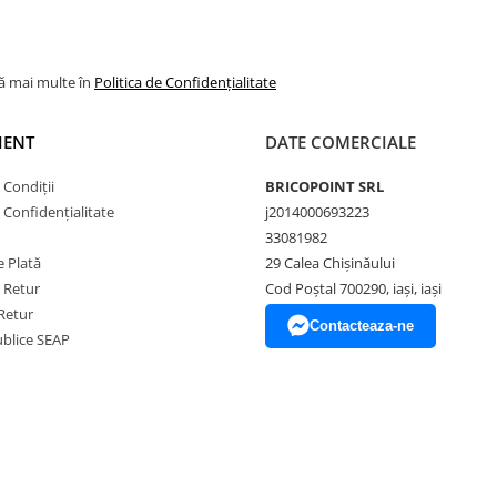
lă mai multe în
Politica de Confidențialitate
IENT
DATE COMERCIALE
 Condiții
BRICOPOINT SRL
e Confidențialitate
j2014000693223
33081982
 Plată
29 Calea Chișinăului
e Retur
Cod Poștal 700290, iași, iași
Retur
Contacteaza-ne
Publice SEAP