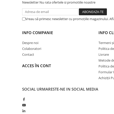
Newsletter
Nu rata ofertele si promotiile noastre
Hidroizolații Lichide
Hidroizolații Bituminoase
Hidrofobizare și Tratamente
Vreau să primesc newsletter cu promoțiile magazinului. Af
Tencuieli și Betoane
Amorse Tencuieli
INFO COMPANIE
INFO CL
Pardoseli și Nivelare Suport
Despre noi
Termeni și
Nivelare Grosieră
Colaboratori
Politica d
Nivelare în Strat Subțire
Contact
Livrare
Rașini Reparații Fisuri Șapă
Metode de
ACCES ÎN CONT
Aditivi pentru Șape
Politica d
Formular 
Amorse și Promotori de Aderență
Achiziții 
Stabilizare Suport
Aditivi pentru Betoane și Mortare
SOCIAL
URMARESTE-NE IN SOCIAL MEDIA
Profile Tencuieli și Glet
Profile Glet
Profile Tencuieli