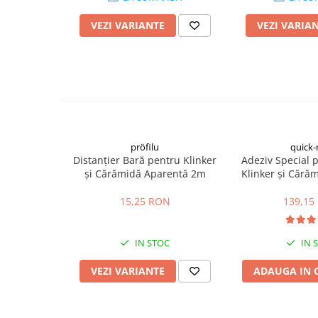
Placări Ceramice și din Piatră
VEZI VARIANTE
VEZI VARIA
Profile Dilatatie
Chituri de Rosturi
Distanțiere si Pene pentru Nivelare
Adezivi
Produse pentru Curățare
Latex pentru Adezivi și Chituri
pröfilu
quick-
Hidroizolații
Distanțier Bară pentru Klinker
Adeziv Special 
Accesorii Hidroizolații
și Cărămidă Aparentă 2m
Klinker și Cără
RKS 2
Etanșanți Elastici și Adezivi
15,25 RON
139,15
Etanșanți
Adezivi și Etanșanți
IN STOC
IN 
Fund de Rost
Benzi de Etanșare
VEZI VARIANTE
ADAUGA IN 
Impermeabilizări Suprafețe
Hidroizolații Flexibile