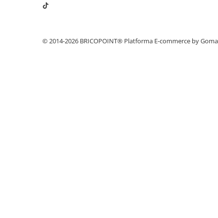
Profile Betoane
Reparare Beton, Subturnări și
Ancorări
Mortare Speciale
© 2014-2026 BRICOPOINT®
Platforma E-commerce by Gom
Gleturi
Decorative
Profile Decorative
Ancadramente Uși și Ferestre
Solbancuri / Pervaze
Termosistem Decorativ
Brâuri Decorative
Scafe pentru Led
Cornișe
Plinte
Panouri Decorative 3D
Accesorii Montaj
Glafuri