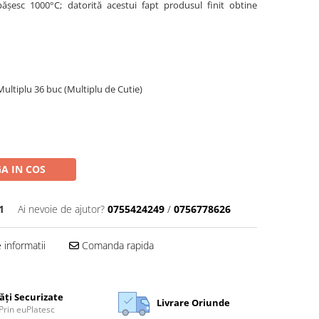
ășesc 1000°C; datorită acestui fapt produsul finit obtine
Multiplu 36 buc (Multiplu de Cutie)
A IN COS
1
Ai nevoie de ajutor?
0755424249
/
0756778626
informatii
Comanda rapida
ăți Securizate
Livrare Oriunde
Prin euPlatesc