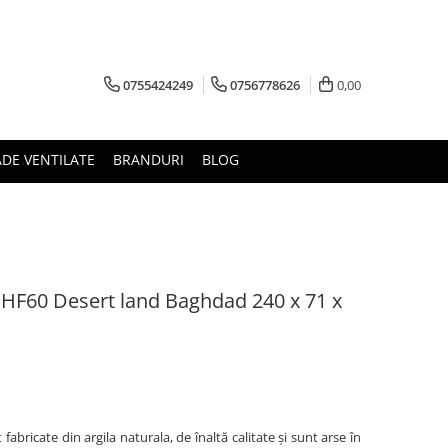
0755424249
0756778626
0,00
ADE VENTILATE
BRANDURI
BLOG
 HF60 Desert land Baghdad 240 x 71 x
abricate din argila naturala, de înaltă calitate și sunt arse în