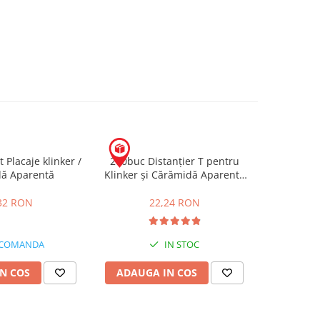
t Placaje klinker /
200buc Distanțier T pentru
ă Aparentă
Klinker și Cărămidă Aparentă
10mm
32 RON
22,24 RON
 COMANDA
IN STOC
N COS
ADAUGA IN COS