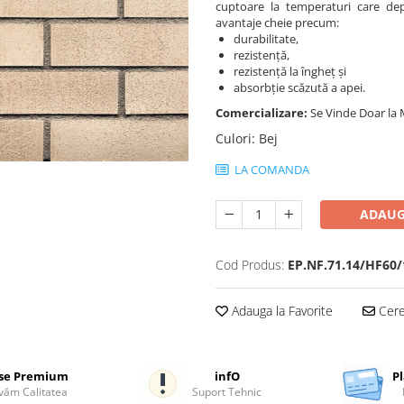
cuptoare la temperaturi care dep
avantaje cheie precum:
durabilitate,
rezistență,
rezistență la îngheț și
absorbție scăzută a apei.
Comercializare:
Se Vinde Doar la 
Culori
:
Bej
LA COMANDA
ADAUG
Cod Produs:
EP.NF.71.14/HF60/
Adauga la Favorite
Cere 
se Premium
infO
Pl
ăm Calitatea
Suport Tehnic