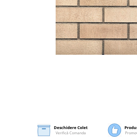
Plasă Armare
Plasă Termoizolație
Plasă Tencuieli și Șape
Alte Plase
Doze și Platforme
Adezivi Termoizolații
Benzi Adezive
Barieră de Vapori
Etanșare Străpungeri
Folie Difuzie Anticondens
Vată Minerală
Vată Bazaltică
Polistiren Expandat & Extrudat
Finisaje
Accesorii Finisaje
Deschidere Colet
Produ
Verifică Comanda
Promov
Uși de Vizitare