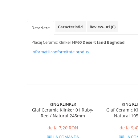
Mascare
Garnituri Adezive Uși Ferestre
Gips Carton
Caracteristici
Review-uri
(0)
Descriere
Șuruburi Gips Carton
Piese pentru CD si UA
Placaj Ceramic Klinker
HF60 Desert land Baghdad
Benzi Gips Carton
Informatii conformitate produs
Dibluri Gips Carton
Profile Gips Carton
Ipsos îmbinare Gips Carton
Plăci Gips Carton
Acoperiri Elastice, Textile și din
Lemn
Adezivi Acoperiri Elastice și Textile
KING KLINKER
KING KL
Glaf Ceramic Klinker 01 Ruby-
Glaf Ceramic Kl
Adezivi Parchet și Lemn
Red / Natural 245mm
Natural 10
Produse pentru Curățare
Colțare Protecție
de la 7,20 RON
de la 9,
LA COMANDA
LA CO
Profile Baie