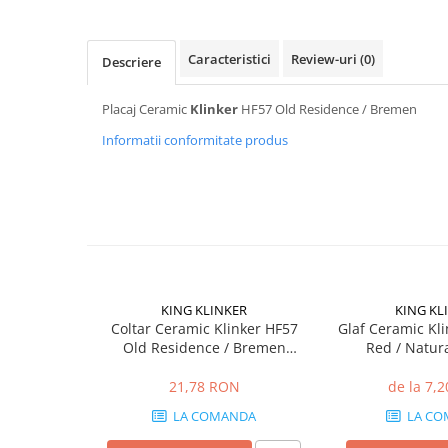
Mascare
Garnituri Adezive Uși Ferestre
Caracteristici
Review-uri
(0)
Descriere
Gips Carton
Șuruburi Gips Carton
Placaj Ceramic
Klinker
HF57 Old Residence / Bremen
Piese pentru CD si UA
Informatii conformitate produs
Benzi Gips Carton
Dibluri Gips Carton
Profile Gips Carton
Ipsos îmbinare Gips Carton
Plăci Gips Carton
Acoperiri Elastice, Textile și din
Lemn
KING KLINKER
KING KL
Coltar Ceramic Klinker HF57
Glaf Ceramic Kl
Adezivi Acoperiri Elastice și Textile
Old Residence / Bremen
Red / Natu
Adezivi Parchet și Lemn
115/240 x 71 x 10mm
21,78 RON
de la 7,
Produse pentru Curățare
Colțare Protecție
LA COMANDA
LA CO
Profile Baie