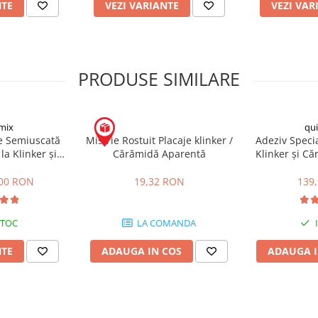
NTE
VEZI VARIANTE
VEZI VAR
PRODUSE SIMILARE
mix
qu
re Semiuscată
Mistrie Rostuit Placaje klinker /
Adeziv Specia
la Klinker și
Cărămidă Aparentă
Klinker și C
entă FM 30kg
RK
,00 RON
19,32 RON
139
STOC
LA COMANDA
NTE
ADAUGA IN COS
ADAUGA I