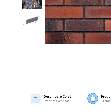
Plasă Armare
Plasă Termoizolație
Plasă Tencuieli și Șape
Alte Plase
Doze și Platforme
Adezivi Termoizolații
Benzi Adezive
Barieră de Vapori
Etanșare Străpungeri
Folie Difuzie Anticondens
Vată Minerală
Vată Bazaltică
Polistiren Expandat & Extrudat
Finisaje
Deschidere Colet
Produ
Verifică Comanda
Promov
Accesorii Finisaje
Uși de Vizitare