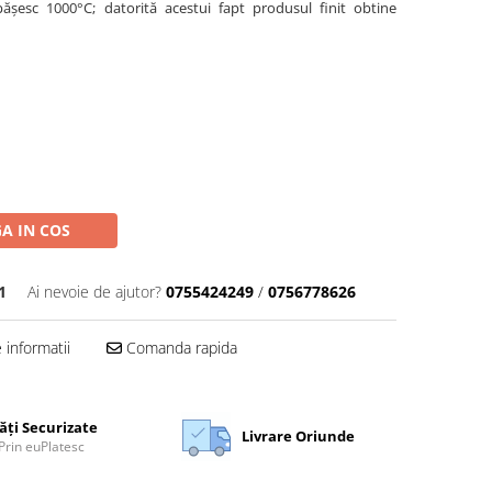
ășesc 1000°C; datorită acestui fapt produsul finit obtine
A IN COS
1
Ai nevoie de ajutor?
0755424249
/
0756778626
informatii
Comanda rapida
ăți Securizate
Livrare Oriunde
Prin euPlatesc