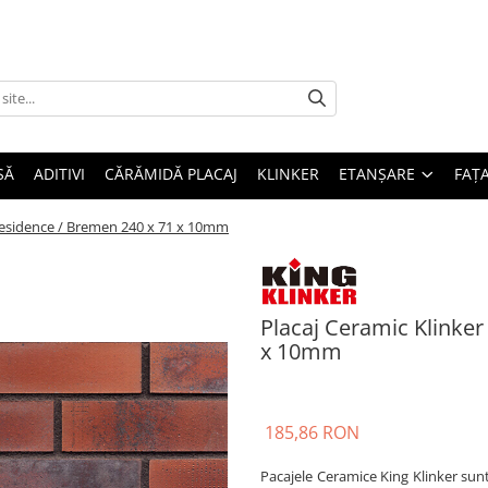
SĂ
ADITIVI
CĂRĂMIDĂ PLACAJ
KLINKER
ETANȘARE
FAȚ
Residence / Bremen 240 x 71 x 10mm
Placaj Ceramic Klinke
x 10mm
185,86 RON
Pacajele Ceramice King Klinker sunt f