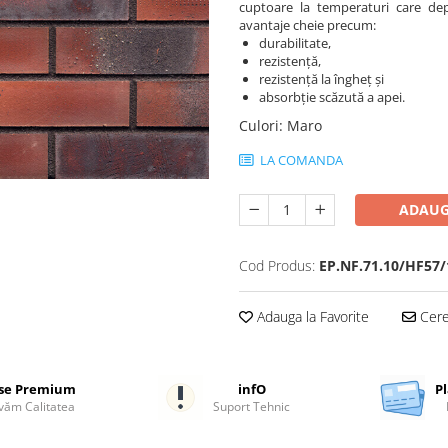
cuptoare la temperaturi care dep
avantaje cheie precum:
durabilitate,
rezistență,
rezistență la îngheț și
absorbție scăzută a apei.
Culori
:
Maro
LA COMANDA
ADAUG
Cod Produs:
EP.NF.71.10/HF57/
Adauga la Favorite
Cere 
se Premium
infO
Pl
ăm Calitatea
Suport Tehnic