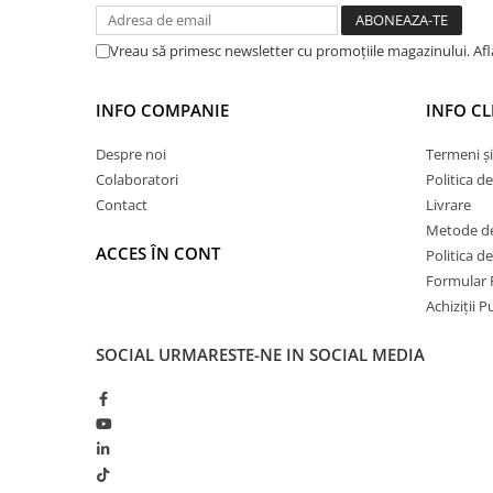
Hidroizolații Lichide
Hidroizolații Bituminoase
Vreau să primesc newsletter cu promoțiile magazinului. Af
Hidrofobizare și Tratamente
Tencuieli și Betoane
INFO COMPANIE
INFO CL
Amorse Tencuieli
Despre noi
Termeni și
Pardoseli și Nivelare Suport
Colaboratori
Politica d
Nivelare Grosieră
Contact
Livrare
Nivelare în Strat Subțire
Metode de
ACCES ÎN CONT
Politica d
Rașini Reparații Fisuri Șapă
Formular 
Aditivi pentru Șape
Achiziții 
Amorse și Promotori de Aderență
Stabilizare Suport
SOCIAL
URMARESTE-NE IN SOCIAL MEDIA
Aditivi pentru Betoane și Mortare
Profile Tencuieli și Glet
Profile Glet
Profile Tencuieli