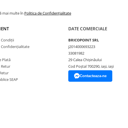
lă mai multe în
Politica de Confidențialitate
IENT
DATE COMERCIALE
 Condiții
BRICOPOINT SRL
e Confidențialitate
j2014000693223
33081982
 Plată
29 Calea Chișinăului
e Retur
Cod Poștal 700290, iași, iași
Retur
Contacteaza-ne
Publice SEAP