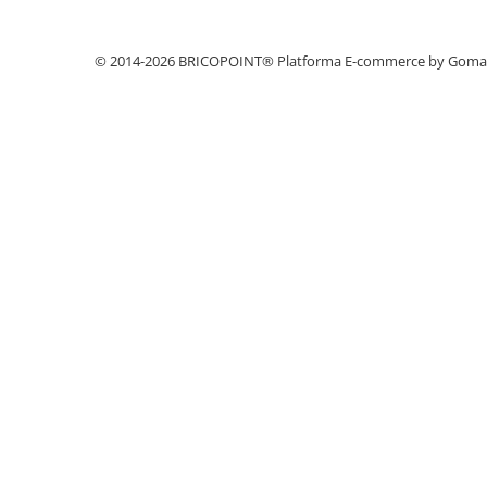
Profile Betoane
Reparare Beton, Subturnări și
Ancorări
© 2014-2026 BRICOPOINT®
Platforma E-commerce by Gom
Mortare Speciale
Gleturi
Decorative
Profile Decorative
Ancadramente Uși și Ferestre
Solbancuri / Pervaze
Termosistem Decorativ
Brâuri Decorative
Scafe pentru Led
Cornișe
Plinte
Panouri Decorative 3D
Accesorii Montaj
Glafuri