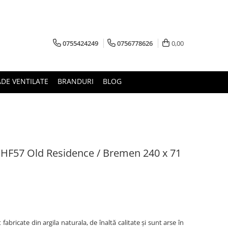
0755424249
0756778626
0,00
ADE VENTILATE
BRANDURI
BLOG
r HF57 Old Residence / Bremen 240 x 71
abricate din argila naturala, de înaltă calitate și sunt arse în