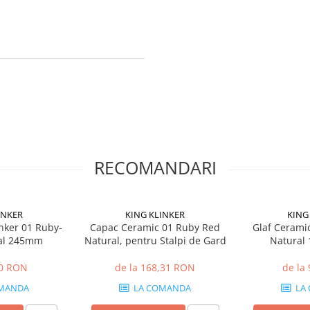
RECOMANDARI
INKER
KING KLINKER
KING
inker 01 Ruby-
Capac Ceramic 01 Ruby Red
Glaf Ceramic
ral 245mm
Natural, pentru Stalpi de Gard
Natural
20 RON
de la 168,31 RON
de la
MANDA
LA COMANDA
LA