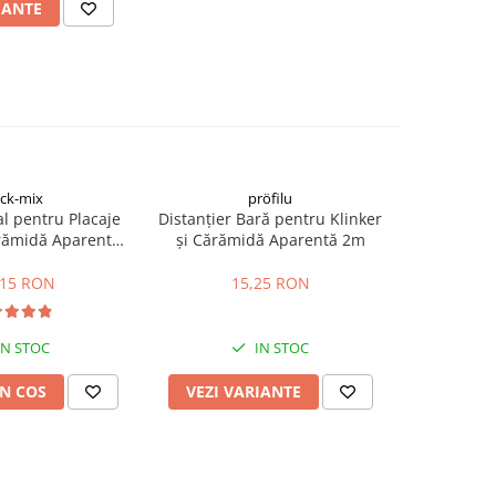
IANTE
ick-mix
pröfilu
l pentru Placaje
Distanțier Bară pentru Klinker
ărămidă Aparentă
și Cărămidă Aparentă 2m
S 25kg
,15 RON
15,25 RON
IN STOC
IN STOC
N COS
VEZI VARIANTE