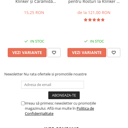
Klinker și Cărămidă
pentru Rosturi la Klinker și
Aparentă 2m
Cărămidă Aparentă FM
30kg
15,25 RON
de la 121,00 RON
IN STOC
IN STOC
VEZI VARIANTE
VEZI VARIANTE
Newsletter
Nu rata ofertele si promotiile noastre
Vreau să primesc newsletter cu promoțiile
magazinului. Află mai multe în
Politica de
Confidențialitate