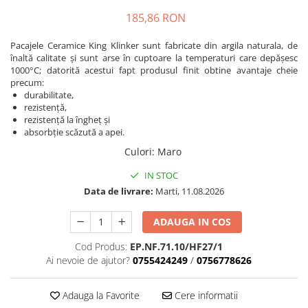
185,86 RON
Pacajele Ceramice King Klinker sunt fabricate din argila naturala, de
înaltă calitate și sunt arse în cuptoare la temperaturi care depășesc
1000°C; datorită acestui fapt produsul finit obtine avantaje cheie
precum:
durabilitate,
rezistență,
rezistență la îngheț și
absorbție scăzută a apei.
Culori
:
Maro
IN STOC
Data de livrare:
Marti, 11.08.2026
ADAUGA IN COS
Cod Produs:
EP.NF.71.10/HF27/1
Ai nevoie de ajutor?
0755424249
/
0756778626
Adauga la Favorite
Cere informatii