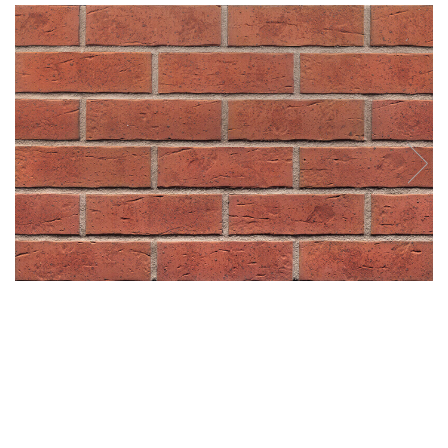
Plasă Armare
Plasă Termoizolație
Plasă Tencuieli și Șape
Alte Plase
Doze și Platforme
Adezivi Termoizolații
Benzi Adezive
Barieră de Vapori
Etanșare Străpungeri
Folie Difuzie Anticondens
Vată Minerală
Vată Bazaltică
Polistiren Expandat & Extrudat
Finisaje
Accesorii Finisaje
Uși de Vizitare