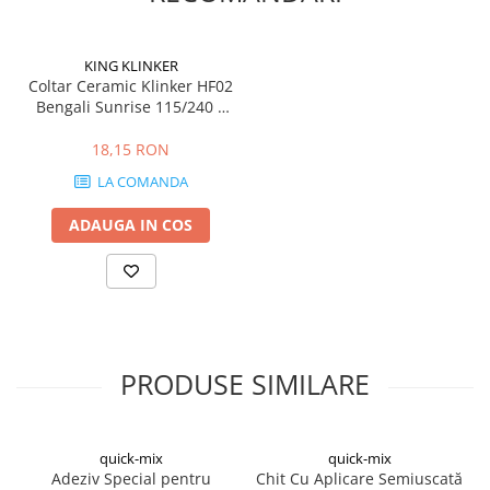
Hidroizolații Lichide
Hidroizolații Bituminoase
KING KLINKER
Hidrofobizare și Tratamente
Coltar Ceramic Klinker HF02
Tencuieli și Betoane
Bengali Sunrise 115/240 x
71 x 10mm
Amorse Tencuieli
18,15 RON
Pardoseli și Nivelare Suport
LA COMANDA
Nivelare Grosieră
ADAUGA IN COS
Nivelare în Strat Subțire
Rașini Reparații Fisuri Șapă
Aditivi pentru Șape
Amorse și Promotori de Aderență
Stabilizare Suport
Aditivi pentru Betoane și Mortare
PRODUSE SIMILARE
Profile Tencuieli și Glet
Profile Glet
quick-mix
quick-mix
Profile Tencuieli
Adeziv Special pentru
Chit Cu Aplicare Semiuscată