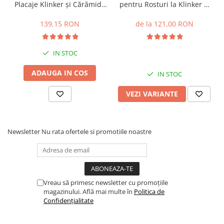
Profile Betoane
Placaje Klinker și Cărămidă
pentru Rosturi la Klinker și
Aparentă RKS 25kg
Cărămidă Aparentă FM
Reparare Beton, Subturnări și
30kg
139,15 RON
de la 121,00 RON
Ancorări
Mortare Speciale
IN STOC
Gleturi
Decorative
ADAUGA IN COS
IN STOC
Profile Decorative
VEZI VARIANTE
Ancadramente Uși și Ferestre
Solbancuri / Pervaze
Termosistem Decorativ
Newsletter
Nu rata ofertele si promotiile noastre
Brâuri Decorative
Scafe pentru Led
Cornișe
Plinte
Vreau să primesc newsletter cu promoțiile
Panouri Decorative 3D
magazinului. Află mai multe în
Politica de
Confidențialitate
Accesorii Montaj
Glafuri