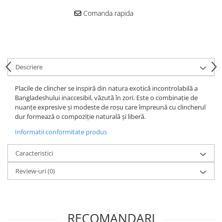
Comanda rapida
Placări Ceramice și din Piatră
Profile Dilatatie
Chituri de Rosturi
Distanțiere si Pene pentru Nivelare
Descriere
Adezivi
Produse pentru Curățare
Placile de clincher se inspiră din natura exotică incontrolabilă a
Latex pentru Adezivi și Chituri
Bangladeshului inaccesibil, văzută în zori.
Este o combinație de
Hidroizolații
nuanțe expresive și modeste de roșu care împreună cu clincherul
dur formează o compoziție naturală și liberă.
Accesorii Hidroizolații
Informatii conformitate produs
Etanșanți Elastici și Adezivi
Etanșanți
Caracteristici
Adezivi și Etanșanți
Review-uri
(0)
Fund de Rost
Benzi de Etanșare
Impermeabilizări Suprafețe
RECOMANDARI
Hidroizolații Flexibile