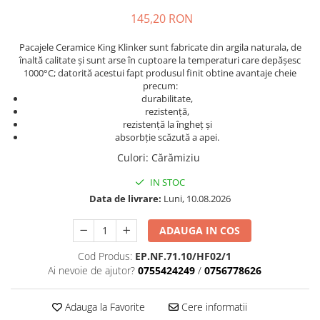
Mascare
145,20 RON
Garnituri Adezive Uși Ferestre
Pacajele Ceramice King Klinker sunt fabricate din argila naturala, de
Gips Carton
înaltă calitate și sunt arse în cuptoare la temperaturi care depășesc
Șuruburi Gips Carton
1000°C; datorită acestui fapt produsul finit obtine avantaje cheie
precum:
Piese pentru CD si UA
durabilitate,
Benzi Gips Carton
rezistență,
rezistență la îngheț și
Dibluri Gips Carton
absorbție scăzută a apei.
Profile Gips Carton
Culori
:
Cărămiziu
Ipsos îmbinare Gips Carton
IN STOC
Plăci Gips Carton
Data de livrare:
Luni, 10.08.2026
Acoperiri Elastice, Textile și din
Lemn
ADAUGA IN COS
Adezivi Acoperiri Elastice și Textile
Cod Produs:
EP.NF.71.10/HF02/1
Adezivi Parchet și Lemn
Ai nevoie de ajutor?
0755424249
/
0756778626
Produse pentru Curățare
Colțare Protecție
Adauga la Favorite
Cere informatii
Profile Baie