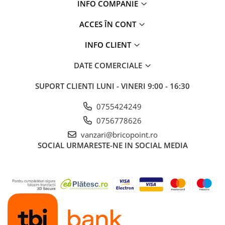
INFO COMPANIE
Glafuri din Ceramică
Glafuri din Aluminiu
ACCES ÎN CONT
Vopsele & Tencuieli Decorative
INFO CLIENT
Tencuieli Decorative
Finisaje Giorgio Graesan
DATE COMERCIALE
Lacuri, Baițuri, Produse de Pregătit
SUPORT CLIENTI
LUNI - VINERI 9:00 - 16:30
și Tratat Suprafețe
Tehnici Decorative
0755424249
Tapet Fibră de Sticlă
0756778626
Capace de Gard
vanzari@bricopoint.ro
Cărămidă Klinker
SOCIAL
URMARESTE-NE IN SOCIAL MEDIA
Termice
Sobe și Șeminee
Coșuri și Tubulatură Evacuare
Ventilație, Climatizare
Accesorii Ventilație