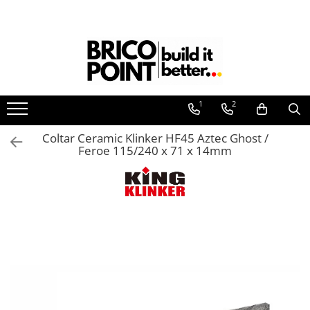
Produse
Etanșare
Termoizolații
La Aer
Profile Termosistem
La Ferestre
1
2
La Străpungeri
Profile Soclu și Accesorii
Profile Colț și de închidere
Coltar Ceramic Klinker HF45 Aztec Ghost /
Feroe 115/240 x 71 x 14mm
Profile Conexiune la Glafuri
Profile Conexiune Ferestre, Uși,
Rulouri
Profile Rost Dilatație
Profile Picurător Terasă și Balcon
Fixări Termoizolații
Dibluri prin Batere
Dibluri prin înfiletare
Accesorii Fixări