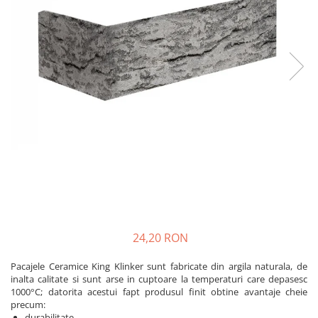
Plasă Armare
Plasă Termoizolație
Plasă Tencuieli și Șape
Alte Plase
Doze și Platforme
Adezivi Termoizolații
Benzi Adezive
Barieră de Vapori
Etanșare Străpungeri
Folie Difuzie Anticondens
Vată Minerală
Vată Bazaltică
24,20 RON
Polistiren Expandat & Extrudat
Pacajele Ceramice King Klinker sunt fabricate din argila naturala, de
Finisaje
inalta calitate si sunt arse in cuptoare la temperaturi care depasesc
Accesorii Finisaje
1000°C; datorita acestui fapt produsul finit obtine avantaje cheie
precum:
Uși de Vizitare
durabilitate,