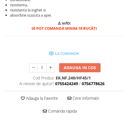
rezistenta,
Mascare
rezistenta la inghet si
Garnituri Adezive Uși Ferestre
absorbtie scazuta a apei.
Gips Carton
⚠️ infO:
SE POT COMANDA MINIM 18 BUCĀȚI
Șuruburi Gips Carton
Piese pentru CD si UA
Benzi Gips Carton
Dibluri Gips Carton
LA COMANDA
Profile Gips Carton
Ipsos îmbinare Gips Carton
ADAUGA IN COS
Plăci Gips Carton
Cod Produs:
EK.NF.240/HF45/1
Acoperiri Elastice, Textile și din
Ai nevoie de ajutor?
0755424249
/
0756778626
Lemn
Adezivi Acoperiri Elastice și Textile
Adauga la Favorite
Cere informatii
Adezivi Parchet și Lemn
Produse pentru Curățare
Comanda rapida
Colțare Protecție
Profile Baie