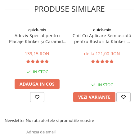
Profile Betoane
PRODUSE SIMILARE
Reparare Beton, Subturnări și
Ancorări
Mortare Speciale
quick-mix
quick-mix
Gleturi
Adeziv Special pentru
Chit Cu Aplicare Semiuscată
Placaje Klinker și Cărămidă
pentru Rosturi la Klinker și
Decorative
Aparentă RKS 25kg
Cărămidă Aparentă FM
Profile Decorative
30kg
139,15 RON
de la 121,00 RON
Ancadramente Uși și Ferestre
Solbancuri / Pervaze
IN STOC
Termosistem Decorativ
ADAUGA IN COS
IN STOC
Brâuri Decorative
Scafe pentru Led
VEZI VARIANTE
Cornișe
Plinte
Panouri Decorative 3D
Newsletter
Nu rata ofertele si promotiile noastre
Accesorii Montaj
Glafuri