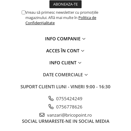
Glafuri din Ceramică
Vreau să primesc newsletter cu promoțiile
Glafuri din Aluminiu
magazinului. Află mai multe în
Politica de
Vopsele & Tencuieli Decorative
Confidențialitate
Tencuieli Decorative
Finisaje Giorgio Graesan
INFO COMPANIE
Lacuri, Baițuri, Produse de Pregătit
și Tratat Suprafețe
ACCES ÎN CONT
Tehnici Decorative
INFO CLIENT
Tapet Fibră de Sticlă
DATE COMERCIALE
Capace de Gard
Cărămidă Klinker
SUPORT CLIENTI
LUNI - VINERI 9:00 - 16:30
Termice
0755424249
Sobe și Șeminee
0756778626
Coșuri și Tubulatură Evacuare
vanzari@bricopoint.ro
Ventilație, Climatizare
SOCIAL
URMARESTE-NE IN SOCIAL MEDIA
Accesorii Ventilație