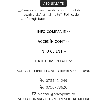
Glafuri din Ceramică
Vreau să primesc newsletter cu promoțiile
Glafuri din Aluminiu
magazinului. Află mai multe în
Politica de
Vopsele & Tencuieli Decorative
Confidențialitate
Tencuieli Decorative
Finisaje Giorgio Graesan
INFO COMPANIE
Lacuri, Baițuri, Produse de Pregătit
și Tratat Suprafețe
ACCES ÎN CONT
Tehnici Decorative
INFO CLIENT
Tapet Fibră de Sticlă
DATE COMERCIALE
Capace de Gard
Cărămidă Klinker
SUPORT CLIENTI
LUNI - VINERI 9:00 - 16:30
Termice
0755424249
Sobe și Șeminee
0756778626
Coșuri și Tubulatură Evacuare
vanzari@bricopoint.ro
Ventilație, Climatizare
SOCIAL
URMARESTE-NE IN SOCIAL MEDIA
Accesorii Ventilație