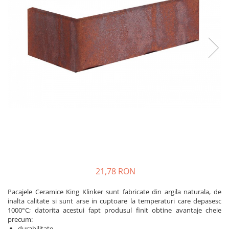
Plasă Armare
Plasă Termoizolație
Plasă Tencuieli și Șape
Alte Plase
Doze și Platforme
Adezivi Termoizolații
Benzi Adezive
Barieră de Vapori
Etanșare Străpungeri
Folie Difuzie Anticondens
Vată Minerală
Vată Bazaltică
21,78 RON
Polistiren Expandat & Extrudat
Pacajele Ceramice King Klinker sunt fabricate din argila naturala, de
Finisaje
inalta calitate si sunt arse in cuptoare la temperaturi care depasesc
Accesorii Finisaje
1000°C; datorita acestui fapt produsul finit obtine avantaje cheie
precum:
Uși de Vizitare
durabilitate,