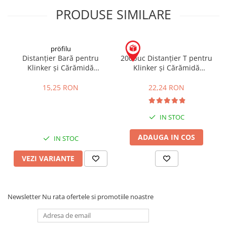
Profile Betoane
PRODUSE SIMILARE
Reparare Beton, Subturnări și
Ancorări
Mortare Speciale
pröfilu
Gleturi
Distanțier Bară pentru
200buc Distanțier T pentru
Klinker și Cărămidă
Klinker și Cărămidă
Decorative
Aparentă 2m
Aparentă 10mm
Profile Decorative
15,25 RON
22,24 RON
Ancadramente Uși și Ferestre
Solbancuri / Pervaze
IN STOC
Termosistem Decorativ
ADAUGA IN COS
IN STOC
Brâuri Decorative
Scafe pentru Led
VEZI VARIANTE
Cornișe
Plinte
Panouri Decorative 3D
Newsletter
Nu rata ofertele si promotiile noastre
Accesorii Montaj
Glafuri