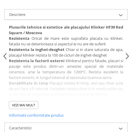
Placări Ceramice și din Piatră
Descriere
Profile Dilatatie
Chituri de Rosturi
Plusurile tehnice si extetice ale placajului Klinker HF39 Red
Distanțiere si Pene pentru Nivelare
Square / Moscova
Rezistenta
Oricat de mare este suprafata placata cu klinker,
Adezivi
fatada nu se deterioreaza si aspectul ei nu are de suferit
Produse pentru Curățare
Rezistenta la inghet-dezghet
Chiar si in stare saturata de apa,
placajul klinker rezista la 100 de cicluri de inghet-dezghet
Latex pentru Adezivi și Chituri
Rezistenta la factorii externi
Klinkerul pentru fatade, placari si
Hidroizolații
pavaje este produs dintr-un amestec special de materiale
Accesorii Hidroizolații
ceramice, arse la temperatura de 1200ºC. Rezista excelent la
factorii externi, in lungul interval al sezonului toamna-iarna.
Etanșanți Elastici și Adezivi
Durabilitate în timp
Placajul rezista în timp, zeci sau chiar sute
de ani, fara a fi inlocuit. Fatadele rezista chiar si in medii ostile sau
Etanșanți
in conditii de expunere la contactul cu substante chimice.
Adezivi și Etanșanți
Absorbtie mica de apa
Placajul klinker are o capacitate mica de
Fund de Rost
absorbtie de apa[3%], deci are o rezistenta ridicata la inghet-
VEZI MAI MULT
dezghet.
Benzi de Etanșare
Informatii conformitate produs
Intreţinere usoara
Fatada nu isi pierde din culoare odata cu
Impermeabilizări Suprafețe
trecerea anilor, nu necesita inlocuire partiala sau totala si nici alte
operatii de mentenanta, ca in cazul tencuielilor.
Caracteristici
Hidroizolații Flexibile