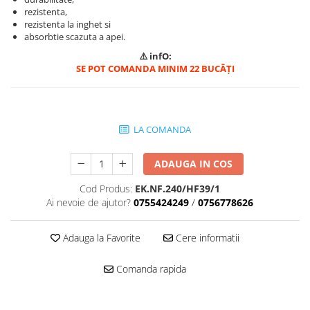
rezistenta,
Mascare
rezistenta la inghet si
Garnituri Adezive Uși Ferestre
absorbtie scazuta a apei.
Gips Carton
⚠️ infO:
SE POT COMANDA MINIM 22 BUCĀȚI
Șuruburi Gips Carton
Piese pentru CD si UA
Benzi Gips Carton
Dibluri Gips Carton
LA COMANDA
Profile Gips Carton
Ipsos îmbinare Gips Carton
ADAUGA IN COS
Plăci Gips Carton
Cod Produs:
EK.NF.240/HF39/1
Acoperiri Elastice, Textile și din
Ai nevoie de ajutor?
0755424249
/
0756778626
Lemn
Adezivi Acoperiri Elastice și Textile
Adauga la Favorite
Cere informatii
Adezivi Parchet și Lemn
Produse pentru Curățare
Comanda rapida
Colțare Protecție
Profile Baie