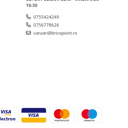
16:30
0755424249
0756778626
vanzari@bricopoint.ro