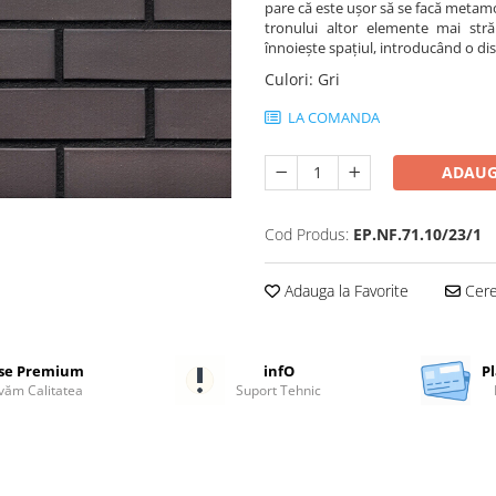
pare că este ușor să se facă metamo
tronului altor elemente mai străl
înnoiește spațiul, introducând o disc
Culori
:
Gri
LA COMANDA
ADAUG
Cod Produs:
EP.NF.71.10/23/1
Adauga la Favorite
Cere 
se Premium
infO
Pl
ăm Calitatea
Suport Tehnic