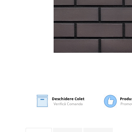
Plasă Armare
Plasă Termoizolație
Plasă Tencuieli și Șape
Alte Plase
Doze și Platforme
Adezivi Termoizolații
Benzi Adezive
Barieră de Vapori
Etanșare Străpungeri
Folie Difuzie Anticondens
Vată Minerală
Vată Bazaltică
Deschidere Colet
Produ
Verifică Comanda
Promov
Polistiren Expandat & Extrudat
Finisaje
Accesorii Finisaje
Uși de Vizitare