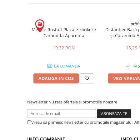
- Ușor de utilizat în combinație cu alte material
profilele decorative sau aluminiul.
Placări Ceramice și din Piatră
Profile Dilatatie
pröfi
Chituri de Rosturi
Mistrie Rostuit Placaje klinker /
Distanțier Bară 
Distanțiere si Pene pentru Nivelare
Cărămidă Aparentă
și Cărămidă 
Adezivi
19,32 RON
15,25
Produse pentru Curățare
Latex pentru Adezivi și Chituri
LA COMANDA
IN 
Hidroizolații
Accesorii Hidroizolații
ADAUGA IN COS
VEZI VARIA
Etanșanți Elastici și Adezivi
Etanșanți
Newsletter
Nu rata ofertele si promotiile noastre
Adezivi și Etanșanți
Fund de Rost
Benzi de Etanșare
Vreau să primesc newsletter cu promoțiile magazinului. Af
Impermeabilizări Suprafețe
Hidroizolații Flexibile
INFO COMPANIE
INFO CL