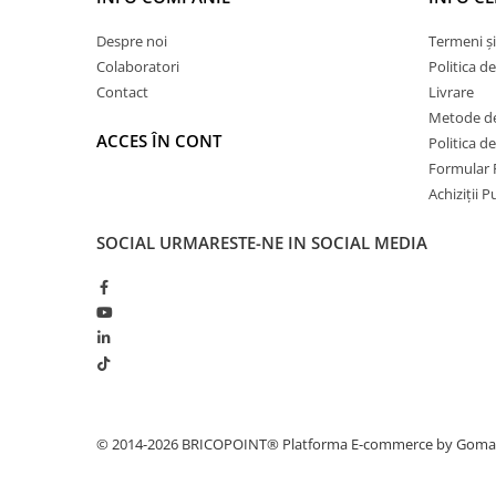
Hidroizolații Lichide
Despre noi
Termeni și
Hidroizolații Bituminoase
Colaboratori
Politica d
Hidrofobizare și Tratamente
Contact
Livrare
Tencuieli și Betoane
Metode de
Amorse Tencuieli
ACCES ÎN CONT
Politica d
Pardoseli și Nivelare Suport
Formular 
Achiziții 
Nivelare Grosieră
Nivelare în Strat Subțire
SOCIAL
URMARESTE-NE IN SOCIAL MEDIA
Rașini Reparații Fisuri Șapă
Aditivi pentru Șape
Amorse și Promotori de Aderență
Stabilizare Suport
Aditivi pentru Betoane și Mortare
Profile Tencuieli și Glet
Profile Glet
© 2014-2026 BRICOPOINT®
Platforma E-commerce by Gom
Profile Tencuieli