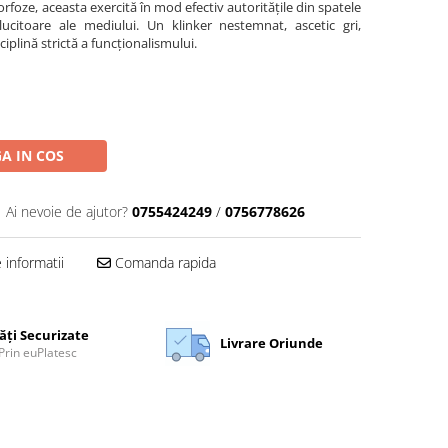
rfoze, aceasta exercită în mod efectiv autoritățile din spatele
ucitoare ale mediului. Un klinker nestemnat, ascetic gri,
iplină strictă a funcționalismului.
A IN COS
Ai nevoie de ajutor?
0755424249
/
0756778626
informatii
Comanda rapida
ăți Securizate
Livrare Oriunde
Prin euPlatesc