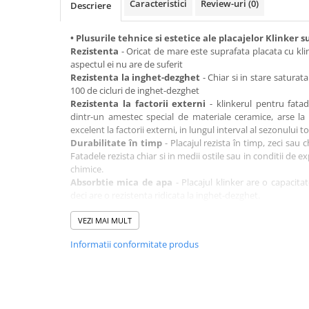
Caracteristici
Review-uri
(0)
Descriere
Mascare
Garnituri Adezive Uși Ferestre
• Plusurile tehnice si estetice ale placajelor Klinker 
Gips Carton
Rezistenta
- Oricat de mare este suprafata placata cu kli
aspectul ei nu are de suferit
Șuruburi Gips Carton
Rezistenta la inghet-dezghet
- Chiar si in stare saturata
Piese pentru CD si UA
100 de cicluri de inghet-dezghet
Rezistenta la factorii externi
- klinkerul pentru fatad
Benzi Gips Carton
dintr-un amestec special de materiale ceramice, arse la
Dibluri Gips Carton
excelent la factorii externi, in lungul interval al sezonului 
Profile Gips Carton
Durabilitate în timp
- Placajul rezista în timp, zeci sau ch
Fatadele rezista chiar si in medii ostile sau in conditii de
Ipsos îmbinare Gips Carton
chimice.
Plăci Gips Carton
Absorbtie mica de apa
- Placajul klinker are o capacit
deci are o rezistenta ridicata la inghet-dezghet.
Acoperiri Elastice, Textile și din
Intreţinere usoara
- Fatada nu isi pierde din culoare oda
Lemn
inlocuire partiala sau totala si nici alte operatii de mentenan
VEZI MAI MULT
Adezivi Acoperiri Elastice și Textile
Permite difuzia vaporilor de apa
- Peretii respira, evita
Informatii conformitate produs
si asigurand sanatatea intregii familii.
Adezivi Parchet și Lemn
Material ecologic
- Klinkerul este fabricat 100% din ma
Produse pentru Curățare
fabricatie se folosesc doar argila, apa, foc, aer si pasiune.
Colțare Protecție
Aspect aparte
- O gamă foarte variată de culori oferă posi
design.
Profile Baie