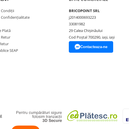
 Condiții
BRICOPOINT SRL
e Confidențialitate
j2014000693223
33081982
 Plată
29 Calea Chișinăului
e Retur
Cod Poștal 700290, iași, iași
Retur
Contacteaza-ne
Publice SEAP
ag