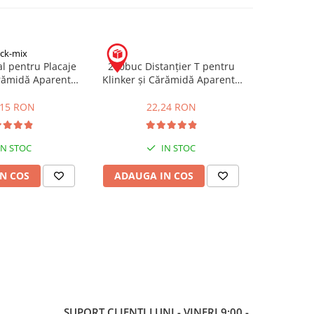
ick-mix
l pentru Placaje
200buc Distanțier T pentru
ărămidă Aparentă
Klinker și Cărămidă Aparentă
S 25kg
10mm
,15 RON
22,24 RON
IN STOC
IN STOC
N COS
ADAUGA IN COS
SUPORT CLIENTI
LUNI - VINERI 9:00 -