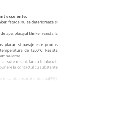
sunt excelente:
nker, fatada nu se deterioreaza si
 de apa, placajul klinker rezista la
e, placari si pavaje este produs
 temperatura de 1200ºC. Rezista
toamna-iarna.
iar sute de ani, fara a fi inlocuit.
 expunere la contactul cu substante
ate mica de absorbtie de apa[3%],
ta cu trecerea anilor, nu necesita
ta, ca in cazul tencuielilor.
nd aparitia mucegaiului la interior
teriale naturale. In procesul de
bilităţi nelimitate de cromatică şi