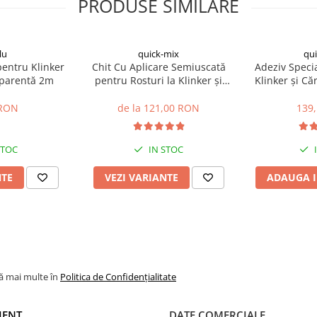
PRODUSE SIMILARE
e, cum ar fi lemnul, sticla,
lu
quick-mix
qu
pentru Klinker
Chit Cu Aplicare Semiuscată
Adeziv Specia
Aparentă 2m
pentru Rosturi la Klinker și
Klinker și C
Cărămidă Aparentă FM 30kg
RK
 RON
de la 121,00 RON
139
STOC
IN STOC
NTE
VEZI VARIANTE
ADAUGA I
lă mai multe în
Politica de Confidențialitate
IENT
DATE COMERCIALE