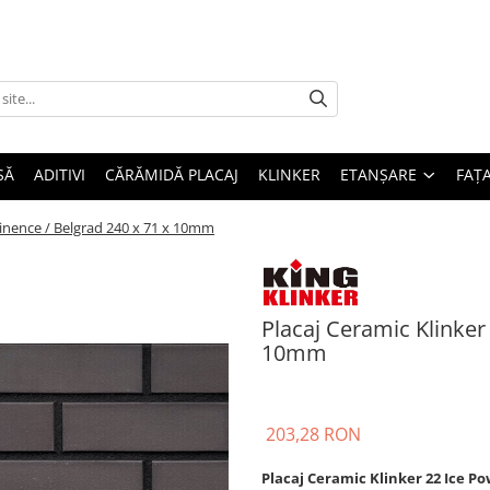
SĂ
ADITIVI
CĂRĂMIDĂ PLACAJ
KLINKER
ETANȘARE
FAȚ
minence / Belgrad 240 x 71 x 10mm
Placaj Ceramic Klinker
10mm
203,28 RON
Placaj Ceramic Klinker 22 Ice Po