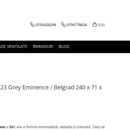
0755424249
0756778626
0,00
ADE VENTILATE
BRANDURI
BLOG
 23 Grey Eminence / Belgrad 240 x 71 x
wer / Gri
, are o formă minimalistă, netedă și colorată. Deși se