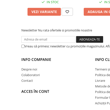
IN STOC
IN 
Hidroizolații Lichide
Hidroizolații Bituminoase
VEZI VARIANTE
ADAUGA IN 
Hidrofobizare și Tratamente
Tencuieli și Betoane
Amorse Tencuieli
Newsletter
Nu rata ofertele si promotiile noastre
Pardoseli și Nivelare Suport
Nivelare Grosieră
Vreau să primesc newsletter cu promoțiile magazinului. Af
Nivelare în Strat Subțire
Rașini Reparații Fisuri Șapă
INFO COMPANIE
INFO CL
Aditivi pentru Șape
Despre noi
Termeni și
Amorse și Promotori de Aderență
Colaboratori
Politica d
Stabilizare Suport
Contact
Livrare
Aditivi pentru Betoane și Mortare
Metode de
Profile Tencuieli și Glet
ACCES ÎN CONT
Politica d
Formular 
Profile Glet
Achiziții 
Profile Tencuieli