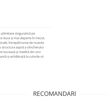
 o plimbare singuratică pe
te duce și mai departe în trecut,
ginale, întrepătrunse de nuanțe
u structura aspră a clincherului
are lucrează și medită din zori
ă și echilibrată la culorile vii
RECOMANDARI