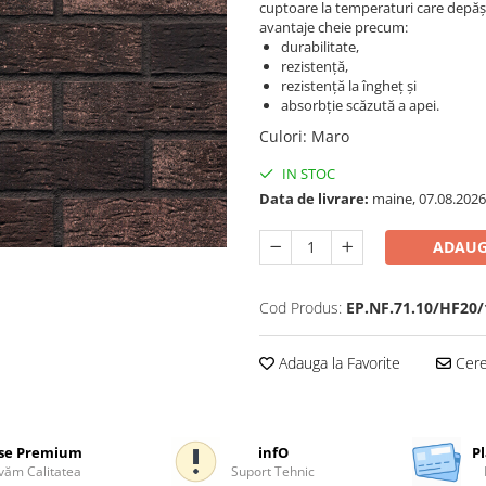
cuptoare la temperaturi care depășe
avantaje cheie precum:
durabilitate,
rezistență,
rezistență la îngheț și
absorbție scăzută a apei.
Culori
:
Maro
IN STOC
Data de livrare:
maine, 07.08.2026
ADAUG
Cod Produs:
EP.NF.71.10/HF20/
Adauga la Favorite
Cere 
se Premium
infO
Pl
ăm Calitatea
Suport Tehnic