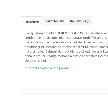
Mascare
Garnituri Adezive Uși Ferestre
Gips Carton
Caracteristici
Review-uri
(0)
Descriere
Șuruburi Gips Carton
Piese pentru CD si UA
Placaj Ceramic Klinker
HF20 Monastic Cellar
, se referă la
Benzi Gips Carton
coridoarele reci ale unei mănăstiri uitate, unde fiecare pas 
până în timpurile medievale îndepărtate. Amestecurile ori
Dibluri Gips Carton
deschise și întunecate, de intensitate diferită, combinate c
Profile Gips Carton
natural, reflectă ritmul vieții cotidiene a călugărilor umili c
Ipsos îmbinare Gips Carton
până în amurg. Pivnița monahală este o alternativă interesant
ale clincherului.
Plăci Gips Carton
Informatii conformitate produs
Acoperiri Elastice, Textile și din
Lemn
Adezivi Acoperiri Elastice și Textile
Adezivi Parchet și Lemn
Produse pentru Curățare
Colțare Protecție
Profile Baie