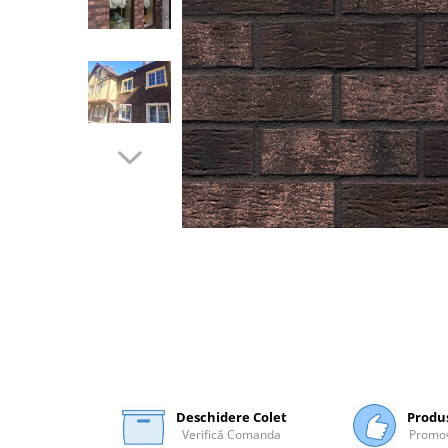
Plasă Armare
Plasă Termoizolație
Plasă Tencuieli și Șape
Alte Plase
Doze și Platforme
Adezivi Termoizolații
Benzi Adezive
Barieră de Vapori
Etanșare Străpungeri
Folie Difuzie Anticondens
Vată Minerală
Vată Bazaltică
Polistiren Expandat & Extrudat
Finisaje
Accesorii Finisaje
Deschidere Colet
Produ
Verifică Comanda
Promov
Uși de Vizitare