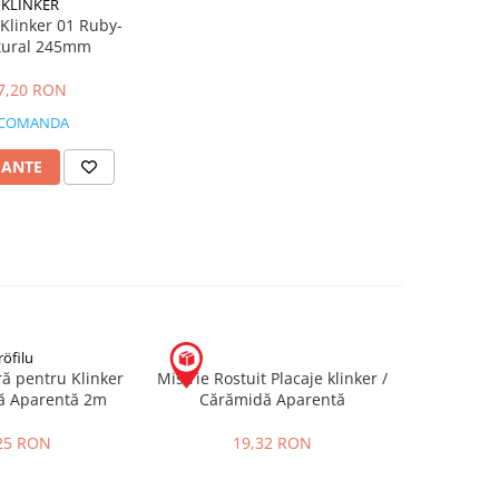
 KLINKER
Klinker 01 Ruby-
tural 245mm
 7,20 RON
 COMANDA
IANTE
röfilu
ră pentru Klinker
Mistrie Rostuit Placaje klinker /
ă Aparentă 2m
Cărămidă Aparentă
25 RON
19,32 RON