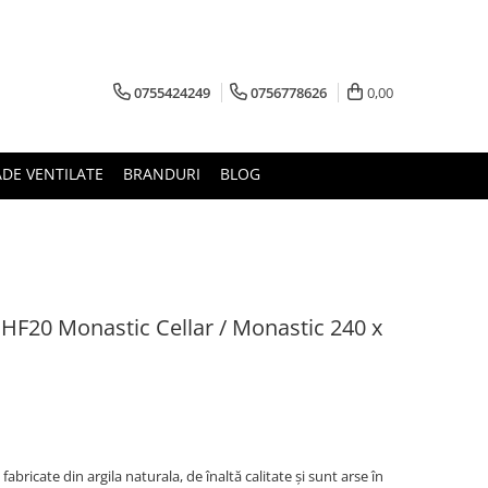
0755424249
0756778626
0,00
ADE VENTILATE
BRANDURI
BLOG
 HF20 Monastic Cellar / Monastic 240 x
abricate din argila naturala, de înaltă calitate și sunt arse în