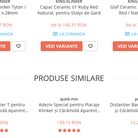
INKER
KING KLINKER
KING
inker Tytan /
Capac Ceramic 01 Ruby Red
Glaf Ceramic 
5 x 28mm
Natural, pentru Stalpi de Gard
Red / Na
47 RON
de la 168,31 RON
de la
MANDA
LA COMANDA
LA
NTE
VEZI VARIANTE
VEZI VAR
PRODUSE SIMILARE
quick-mix
p
ier T pentru
Adeziv Special pentru Placaje
Distanțier Ba
midă Aparentă
Klinker și Cărămidă Aparentă
și Cărămid
mm
RKS 25kg
 RON
139,15 RON
15,