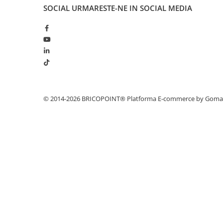
Profile Betoane
SOCIAL
URMARESTE-NE IN SOCIAL MEDIA
Reparare Beton, Subturnări și
Ancorări
Mortare Speciale
Gleturi
Decorative
Profile Decorative
© 2014-2026 BRICOPOINT®
Platforma E-commerce by Gom
Ancadramente Uși și Ferestre
Solbancuri / Pervaze
Termosistem Decorativ
Brâuri Decorative
Scafe pentru Led
Cornișe
Plinte
Panouri Decorative 3D
Accesorii Montaj
Glafuri