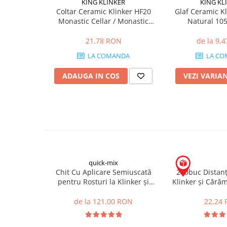
KING KLINKER
KING KL
Coltar Ceramic Klinker HF20
Glaf Ceramic Kl
Placări Ceramice și din Piatră
Monastic Cellar / Monastic
Natural 10
Profile Dilatatie
115/240 x 71 x 10mm
21,78 RON
de la 9,
Chituri de Rosturi
Distanțiere si Pene pentru Nivelare
LA COMANDA
LA CO
Adezivi
ADAUGA IN COS
VEZI VARIA
Produse pentru Curățare
Latex pentru Adezivi și Chituri
Hidroizolații
Accesorii Hidroizolații
Etanșanți Elastici și Adezivi
Etanșanți
quick-mix
Adezivi și Etanșanți
Chit Cu Aplicare Semiuscată
200buc Distanț
Fund de Rost
pentru Rosturi la Klinker și
Klinker și Cără
Cărămidă Aparentă FM 30kg
10
Benzi de Etanșare
de la 121,00 RON
22,24
Impermeabilizări Suprafețe
Hidroizolații Flexibile