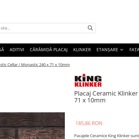
SĂ
ADITIVI
CĂRĂMIDĂ PLACAJ
KLINKER
ETANȘARE
FAȚ
stic Cellar / Monastic 240 x 71 x 10mm
Placaj Ceramic Klinker
71 x 10mm
185,86 RON
Pacajele Ceramice King Klinker sunt f