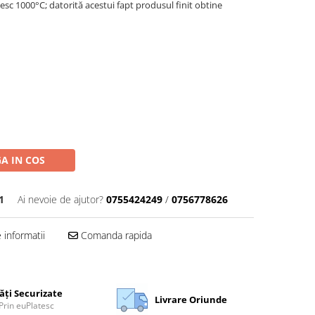
sc 1000°C; datorită acestui fapt produsul finit obtine
A IN COS
1
Ai nevoie de ajutor?
0755424249
/
0756778626
informatii
Comanda rapida
ăți Securizate
Livrare Oriunde
Prin euPlatesc