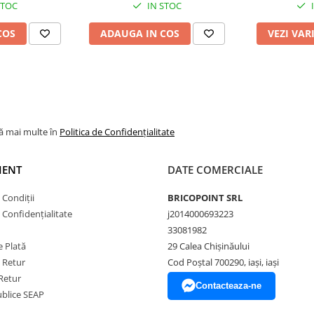
STOC
IN STOC
COS
ADAUGA IN COS
VEZI VAR
lă mai multe în
Politica de Confidențialitate
IENT
DATE COMERCIALE
 Condiții
BRICOPOINT SRL
e Confidențialitate
j2014000693223
33081982
 Plată
29 Calea Chișinăului
e Retur
Cod Poștal 700290, iași, iași
Retur
Contacteaza-ne
Publice SEAP