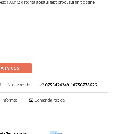
sc 1000°C; datorită acestui fapt produsul finit obtine
A IN COS
1
Ai nevoie de ajutor?
0755424249
/
0756778626
informatii
Comanda rapida
ăți Securizate