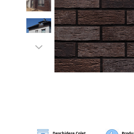
Plasă Armare
Plasă Termoizolație
Plasă Tencuieli și Șape
Alte Plase
Doze și Platforme
Adezivi Termoizolații
Benzi Adezive
Barieră de Vapori
Etanșare Străpungeri
Folie Difuzie Anticondens
Vată Minerală
Vată Bazaltică
Polistiren Expandat & Extrudat
Finisaje
Accesorii Finisaje
Uși de Vizitare
Deschidere Colet
Produ