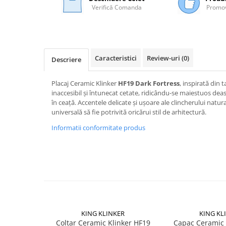
Verifică Comanda
Promov
Mascare
Garnituri Adezive Uși Ferestre
Gips Carton
Șuruburi Gips Carton
Caracteristici
Review-uri
(0)
Descriere
Piese pentru CD si UA
Benzi Gips Carton
Placaj Ceramic Klinker
HF19 Dark Fortress
, inspirată din t
Dibluri Gips Carton
inaccesibil și întunecat cetate, ridicându-se maiestuos dea
în ceață. Accentele delicate și ușoare ale clincherului natur
Profile Gips Carton
universală să fie potrivită oricărui stil de arhitectură.
Ipsos îmbinare Gips Carton
Informatii conformitate produs
Plăci Gips Carton
Acoperiri Elastice, Textile și din
Lemn
Adezivi Acoperiri Elastice și Textile
Adezivi Parchet și Lemn
Produse pentru Curățare
Colțare Protecție
KING KLINKER
KING KL
Coltar Ceramic Klinker HF19
Capac Ceramic
Profile Baie