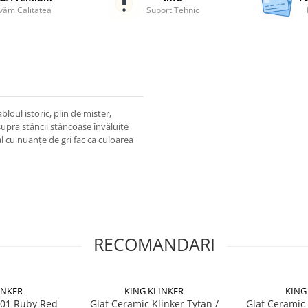
ăm Calitatea
Suport Tehnic
abloul istoric, plin de mister,
supra stâncii stâncoase învăluite
al cu nuanțe de gri fac ca culoarea
RECOMANDARI
INKER
KING KLINKER
KING
 01 Ruby Red
Glaf Ceramic Klinker Tytan /
Glaf Ceramic 