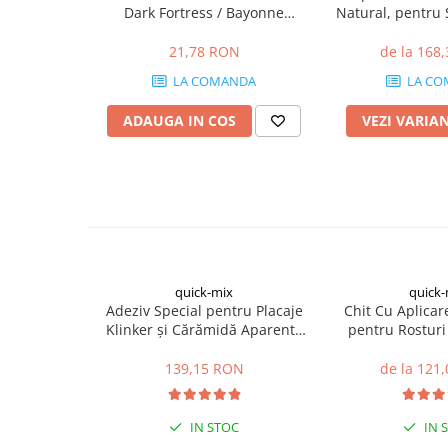
Dark Fortress / Bayonne
Natural, pentru 
Placări Ceramice și din Piatră
115/240 x 71 x 10mm
21,78 RON
de la 168
Profile Dilatatie
LA COMANDA
LA CO
Chituri de Rosturi
Distanțiere si Pene pentru Nivelare
ADAUGA IN COS
VEZI VARIA
Adezivi
Produse pentru Curățare
Latex pentru Adezivi și Chituri
Hidroizolații
Accesorii Hidroizolații
Etanșanți Elastici și Adezivi
quick-mix
quick-
Etanșanți
Adeziv Special pentru Placaje
Chit Cu Aplica
Adezivi și Etanșanți
Klinker și Cărămidă Aparentă
pentru Rosturi 
RKS 25kg
Cărămidă Apar
Fund de Rost
139,15 RON
de la 121
Benzi de Etanșare
Impermeabilizări Suprafețe
IN STOC
IN 
Hidroizolații Flexibile