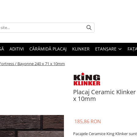
SĂ
ADITIVI
CĂRĂMIDĂ PLACAJ
KLINKER
ETANȘARE
FAȚ
 Fortress / Bayonne 240 x 71 x 10mm
Placaj Ceramic Klinker
x 10mm
185,86 RON
Pacajele Ceramice King Klinker sunt f