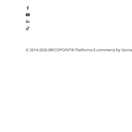
Profile Betoane
Reparare Beton, Subturnări și
Ancorări
Mortare Speciale
Gleturi
Decorative
Profile Decorative
© 2014-2026 BRICOPOINT®
Platforma E-commerce by Gom
Ancadramente Uși și Ferestre
Solbancuri / Pervaze
Termosistem Decorativ
Brâuri Decorative
Scafe pentru Led
Cornișe
Plinte
Panouri Decorative 3D
Accesorii Montaj
Glafuri