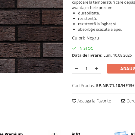
cuptoare la temperaturi care depășe
avantaje cheie precum:
durabilitate,
rezistență,
rezistență la îngheț și
absorbție scăzută a apei.
Culori
:
Negru
IN STOC
Data de livrare:
Luni, 10.08.2026
ADAUG
Cod Produs:
EP.NF.71.10/HF19/
Adauga la Favorite
Cere 
se Premium
infO
Pl