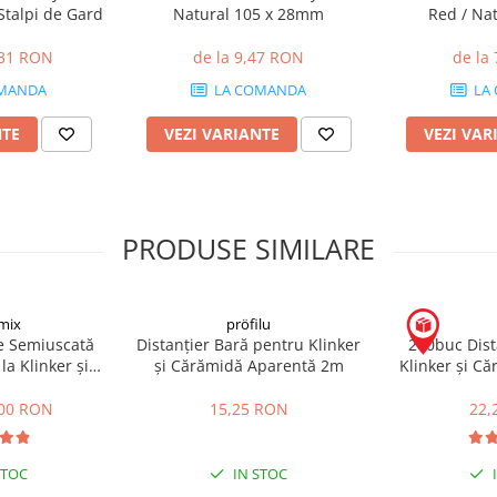
Stalpi de Gard
Natural 105 x 28mm
Red / Na
,31 RON
de la 9,47 RON
de la
MANDA
LA COMANDA
LA
NTE
VEZI VARIANTE
VEZI VAR
PRODUSE SIMILARE
mix
pröfilu
re Semiuscată
Distanțier Bară pentru Klinker
200buc Dist
la Klinker și
și Cărămidă Aparentă 2m
Klinker și C
entă FM 30kg
1
,00 RON
15,25 RON
22,
STOC
IN STOC