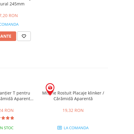
tural 245mm
 7,20 RON
 COMANDA
IANTE
anțier T pentru
Mistrie Rostuit Placaje klinker /
ărămidă Aparentă
Cărămidă Aparentă
0mm
24 RON
19,32 RON
IN STOC
LA COMANDA