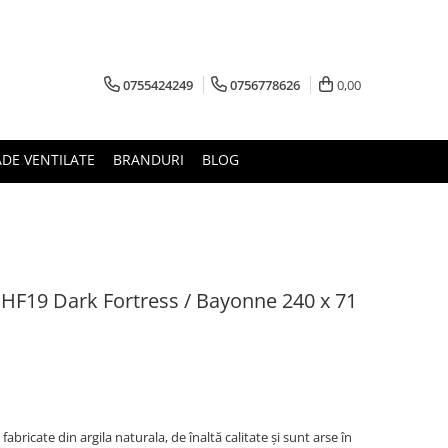
0755424249
0756778626
0,00
ADE VENTILATE
BRANDURI
BLOG
 HF19 Dark Fortress / Bayonne 240 x 71
abricate din argila naturala, de înaltă calitate și sunt arse în