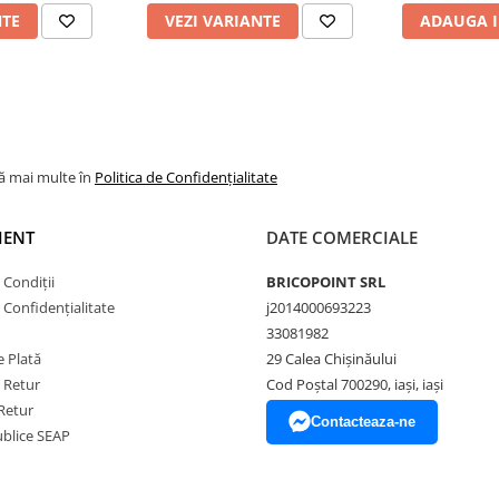
NTE
VEZI VARIANTE
ADAUGA I
lă mai multe în
Politica de Confidențialitate
IENT
DATE COMERCIALE
 Condiții
BRICOPOINT SRL
e Confidențialitate
j2014000693223
33081982
 Plată
29 Calea Chișinăului
e Retur
Cod Poștal 700290, iași, iași
Retur
Contacteaza-ne
Publice SEAP