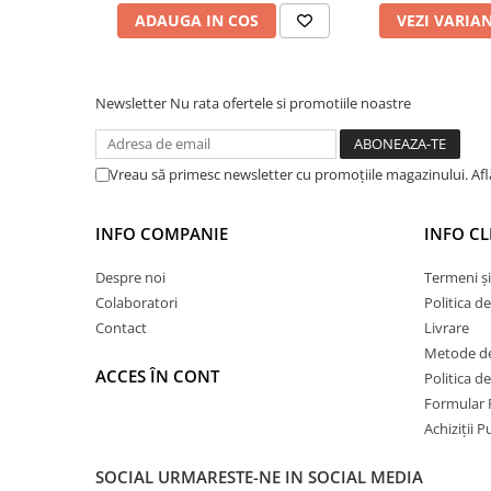
Hidroizolații Lichide
ADAUGA IN COS
VEZI VARIA
Hidroizolații Bituminoase
Hidrofobizare și Tratamente
Tencuieli și Betoane
Newsletter
Nu rata ofertele si promotiile noastre
Amorse Tencuieli
Pardoseli și Nivelare Suport
Vreau să primesc newsletter cu promoțiile magazinului. Af
Nivelare Grosieră
Nivelare în Strat Subțire
INFO COMPANIE
INFO CL
Rașini Reparații Fisuri Șapă
Despre noi
Termeni și
Aditivi pentru Șape
Colaboratori
Politica d
Amorse și Promotori de Aderență
Contact
Livrare
Stabilizare Suport
Metode de
Aditivi pentru Betoane și Mortare
ACCES ÎN CONT
Politica d
Profile Tencuieli și Glet
Formular 
Achiziții 
Profile Glet
Profile Tencuieli
SOCIAL
URMARESTE-NE IN SOCIAL MEDIA