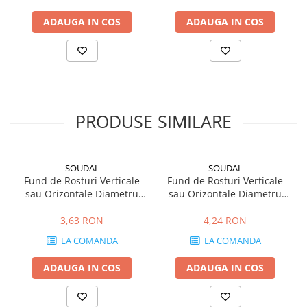
Profile Betoane
Reparare Beton, Subturnări și
ADAUGA IN COS
ADAUGA IN COS
Ancorări
Mortare Speciale
Gleturi
Decorative
Profile Decorative
PRODUSE SIMILARE
Ancadramente Uși și Ferestre
Solbancuri / Pervaze
SOUDAL
SOUDAL
Termosistem Decorativ
Fund de Rosturi Verticale
Fund de Rosturi Verticale
Brâuri Decorative
sau Orizontale Diametru
sau Orizontale Diametru
8mm Soudal /m
15mm Soudal /m
Scafe pentru Led
3,63 RON
4,24 RON
Cornișe
LA COMANDA
LA COMANDA
Plinte
Panouri Decorative 3D
ADAUGA IN COS
ADAUGA IN COS
Accesorii Montaj
Glafuri