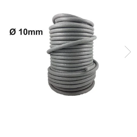
Plasă Armare
Plasă Termoizolație
Plasă Tencuieli și Șape
Alte Plase
Doze și Platforme
Adezivi Termoizolații
Benzi Adezive
Barieră de Vapori
Etanșare Străpungeri
Folie Difuzie Anticondens
Vată Minerală
Vată Bazaltică
Polistiren Expandat & Extrudat
Finisaje
Accesorii Finisaje
Uși de Vizitare