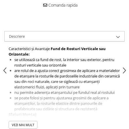
Comanda rapida
Placări Ceramice și din Piatră
Profile Dilatatie
Chituri de Rosturi
Distanțiere si Pene pentru Nivelare
Descriere
Adezivi
Produse pentru Curățare
Caracteristici și Avantaje
Fund de Rosturi Verticale sau
Latex pentru Adezivi și Chituri
Orizontale:
se utilizează ca fund de rost, la interior sau exterior, pentru
Hidroizolații
rosturi verticale sau orizontale
Accesorii Hidroizolații
are rolul de a ajusta corect grosimea de aplicare a materialelor
de etanșare la rosturile de pardoselile industriale din ceramică
Etanșanți Elastici și Adezivi
sau din roci naturale, care se sigilează cu etanșanți
Etanșanți
elastomerici fluizi, aplicați prin turnare
nu permite aderența etanșantului pe fundul real al rostului
Adezivi și Etanșanți
se poate folosi și pentru ajustarea grosimii de aplicare a
Fund de Rost
etanșanților, la rosturile elastice dintre panourile de
prefabricate sau zidărie și structura de rezistență
Benzi de Etanșare
Sfaturi Montaj:
Impermeabilizări Suprafețe
Șnurul se presează în rost cu ajutorul unei ustensile cu vârful
teșit. Se va avea în vedere ca la montaj, șnurul să nu se
VEZI MAI MULT
Hidroizolații Flexibile