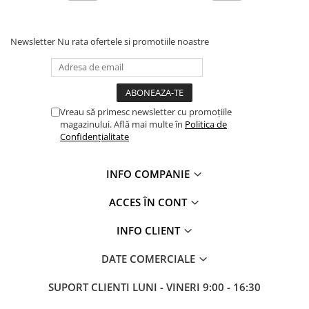
Glafuri din Ceramică
Glafuri din Aluminiu
Newsletter
Nu rata ofertele si promotiile noastre
Vopsele & Tencuieli Decorative
Tencuieli Decorative
Finisaje Giorgio Graesan
Lacuri, Baițuri, Produse de Pregătit
Vreau să primesc newsletter cu promoțiile
și Tratat Suprafețe
magazinului. Află mai multe în
Politica de
Tehnici Decorative
Confidențialitate
Tapet Fibră de Sticlă
INFO COMPANIE
Capace de Gard
Cărămidă Klinker
ACCES ÎN CONT
Termice
INFO CLIENT
Sobe și Șeminee
Coșuri și Tubulatură Evacuare
DATE COMERCIALE
Ventilație, Climatizare
SUPORT CLIENTI
LUNI - VINERI 9:00 - 16:30
Accesorii Ventilație