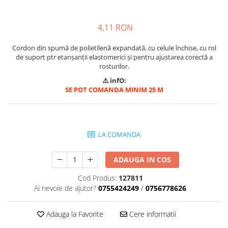
Mascare
Garnituri Adezive Uși Ferestre
4,11 RON
Gips Carton
Cordon din spumă de polietilenă expandată, cu celule închise, cu rol
Șuruburi Gips Carton
de suport ptr etanșanții elastomerici și pentru ajustarea corectă a
Piese pentru CD si UA
rosturilor.
Benzi Gips Carton
⚠️ infO:
SE POT COMANDA MINIM 25 M
Dibluri Gips Carton
Profile Gips Carton
Ipsos îmbinare Gips Carton
Plăci Gips Carton
LA COMANDA
Acoperiri Elastice, Textile și din
Lemn
ADAUGA IN COS
Adezivi Acoperiri Elastice și Textile
Cod Produs:
127811
Adezivi Parchet și Lemn
Ai nevoie de ajutor?
0755424249
/
0756778626
Produse pentru Curățare
Colțare Protecție
Adauga la Favorite
Cere informatii
Profile Baie