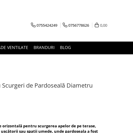
0755424249
0756778626
0,00
ADE VENTILATE
BRANDURI
BLOG
ru Scurgeri de Pardoseală Diametru
e orizontală pentru scurgerea apelor de pe terase,
i, uscătorii sau spații umede, unde pardoseala a fost