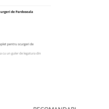
curgeri de Pardoseala
plet pentru scurgeri de
a cu un guler de legatura din
0, 75 si 90 mm).
 si dimensionate pentru a fi
or GEBERIT gri avand acelasi
mensiune standard (100x100 mm)
ere realizeaza o etansare
n hidroizolatii.