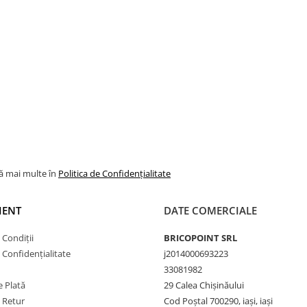
urul gratarului de pe scurgerea de
lă mai multe în
Politica de Confidențialitate
IENT
DATE COMERCIALE
 Condiții
BRICOPOINT SRL
e Confidențialitate
j2014000693223
33081982
 Plată
29 Calea Chișinăului
e Retur
Cod Poștal 700290, iași, iași