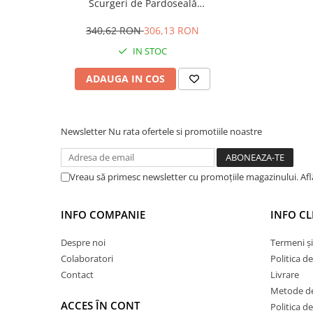
Scurgeri de Pardoseală
Dupa lipirea si chituirea placilor ceramice, etansati in j
Hidroizolații Lichide
Diametru 50mm
pardosela.
Hidroizolații Bituminoase
340,62 RON
306,13 RON
Hidrofobizare și Tratamente
IN STOC
Tencuieli și Betoane
ADAUGA IN COS
Amorse Tencuieli
Pardoseli și Nivelare Suport
Nivelare Grosieră
Newsletter
Nu rata ofertele si promotiile noastre
Nivelare în Strat Subțire
Rașini Reparații Fisuri Șapă
Vreau să primesc newsletter cu promoțiile magazinului. Af
Aditivi pentru Șape
Amorse și Promotori de Aderență
INFO COMPANIE
INFO CL
Stabilizare Suport
Aditivi pentru Betoane și Mortare
Despre noi
Termeni și
Profile Tencuieli și Glet
Colaboratori
Politica d
Contact
Livrare
Profile Glet
Metode de
Profile Tencuieli
ACCES ÎN CONT
Politica d