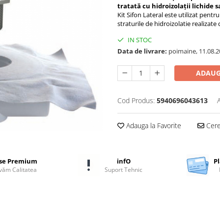
tratată cu hidroizolații lichide 
Kit Sifon Lateral este utilizat pent
straturile de hidroizolatie realizate
IN STOC
Data de livrare:
poimaine, 11.08.2
ADAUG
Cod Produs:
5940696043613
Adauga la Favorite
Cere 
se Premium
infO
Pl
ăm Calitatea
Suport Tehnic