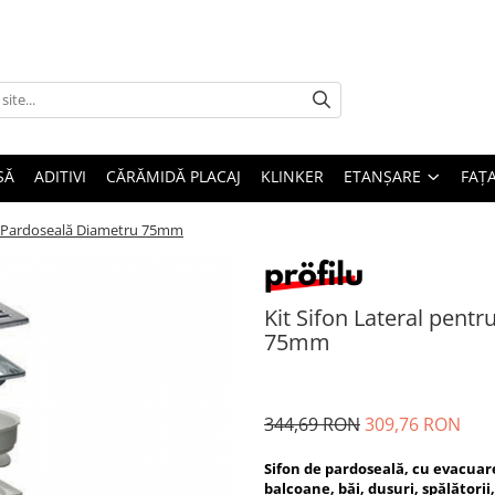
SĂ
ADITIVI
CĂRĂMIDĂ PLACAJ
KLINKER
ETANȘARE
FAȚ
 de Pardoseală Diametru 75mm
Kit Sifon Lateral pent
75mm
344,69 RON
309,76 RON
Sifon de pardoseală, cu evacuar
balcoane, băi, dușuri, spălători