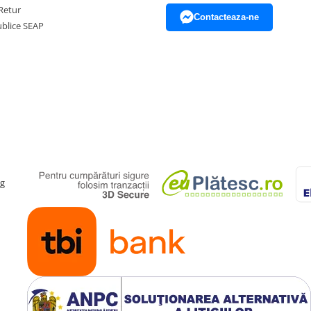
Retur
Contacteaza-ne
Publice SEAP
ag