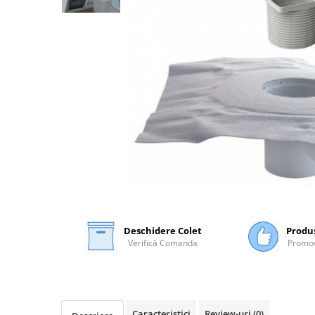
Plasă Armare
Plasă Termoizolație
Plasă Tencuieli și Șape
Alte Plase
Doze și Platforme
Adezivi Termoizolații
Benzi Adezive
Barieră de Vapori
Etanșare Străpungeri
Folie Difuzie Anticondens
Vată Minerală
Vată Bazaltică
Deschidere Colet
Produ
Verifică Comanda
Promov
Polistiren Expandat & Extrudat
Finisaje
Accesorii Finisaje
Uși de Vizitare
Caracteristici
Review-uri
(0)