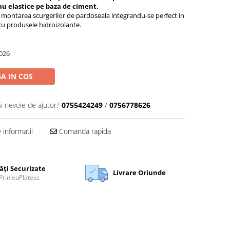
sau elastice pe baza de ciment.
ru montarea scurgerilor de pardoseala integrandu-se perfect in
 cu produsele hidroizolante.
026
A IN COS
Ai nevoie de ajutor?
0755424249
/
0756778626
informatii
Comanda rapida
ăți Securizate
Livrare Oriunde
Prin euPlatesc