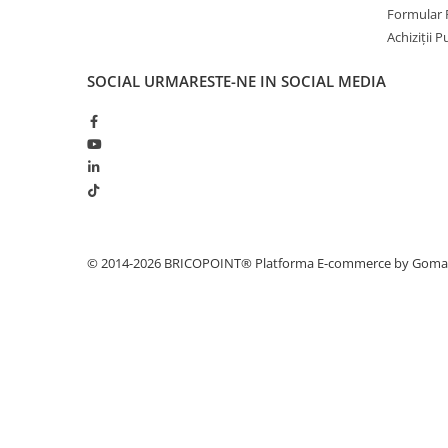
Profile Betoane
Formular 
Reparare Beton, Subturnări și
Achiziții 
Ancorări
SOCIAL
URMARESTE-NE IN SOCIAL MEDIA
Mortare Speciale
Gleturi
Decorative
Profile Decorative
Ancadramente Uși și Ferestre
Solbancuri / Pervaze
Termosistem Decorativ
© 2014-2026 BRICOPOINT®
Platforma E-commerce by Gom
Brâuri Decorative
Scafe pentru Led
Cornișe
Plinte
Panouri Decorative 3D
Accesorii Montaj
Glafuri