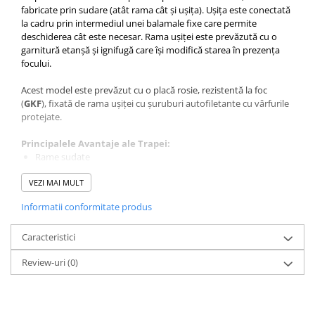
fabricate prin sudare (atât rama cât și ușița). Ușița este conectată
la cadru prin intermediul unei balamale fixe care permite
deschiderea cât este necesar. Rama ușiței este prevăzută cu o
garnitură etanșă și ignifugă care își modifică starea în prezența
focului.
Acest model este prevăzut cu o placă rosie, rezistentă la foc
(
GKF
), fixată de rama ușiței cu șuruburi autofiletante cu vârfurile
protejate.
Principalele Avantaje ale Trapei:
Rame sudate
Blocare prin apăsare, ușor de folosit
VEZI MAI MULT
Garnitură specială care împiedică trecerea fumului
Rezistență la foc
Informatii conformitate produs
Deschiderea și închiderea este comodă, făcându-se prin apăsare
și fiind asigurată de două încuietori situate în colțurile cadrului
Caracteristici
exterior. Pentru o mai mare siguranță, ușa este echipată cu un
Review-uri
(0)
cablu de siguranță care împiedică căderea acesteia.
Pentru ca ușa să îndeplinească rezistența la foc specificată, după
ce a fost încorporată în tavanul din gips-carton, aceasta trebuie
să fie întotdeauna prevăzută cu vată minerală de 25 mm grosime,