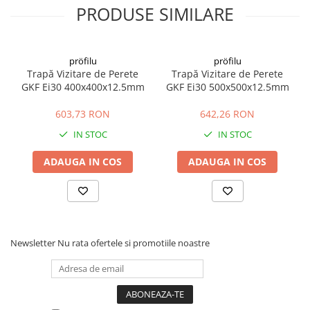
care trebuie să îndeplinească și o greutate în volum de 150 kg/mc.
PRODUSE SIMILARE
Vata minerala se fixează astfel încat sa nu cadă de la sine, folosind
șuruburi autofiletante și suporturi de tablă atașate de tocul ușii.
pröfilu
pröfilu
Trapă Vizitare de Perete
Trapă Vizitare de Perete
GKF Ei30 400x400x12.5mm
GKF Ei30 500x500x12.5mm
603,73 RON
642,26 RON
IN STOC
IN STOC
ADAUGA IN COS
ADAUGA IN COS
Newsletter
Nu rata ofertele si promotiile noastre