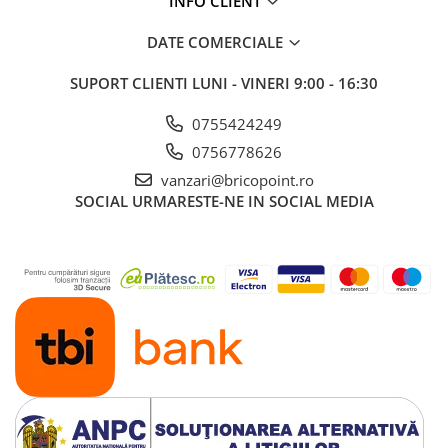
INFO CLIENT
Glafuri din Ceramică
DATE COMERCIALE
Glafuri din Aluminiu
Vopsele & Tencuieli Decorative
SUPORT CLIENTI
LUNI - VINERI 9:00 - 16:30
Tencuieli Decorative
0755424249
Finisaje Giorgio Graesan
Lacuri, Baițuri, Produse de Pregătit
0756778626
și Tratat Suprafețe
vanzari@bricopoint.ro
Tehnici Decorative
SOCIAL
URMARESTE-NE IN SOCIAL MEDIA
Tapet Fibră de Sticlă
Capace de Gard
Cărămidă Klinker
Termice
Sobe și Șeminee
Coșuri și Tubulatură Evacuare
Ventilație, Climatizare
Accesorii Ventilație