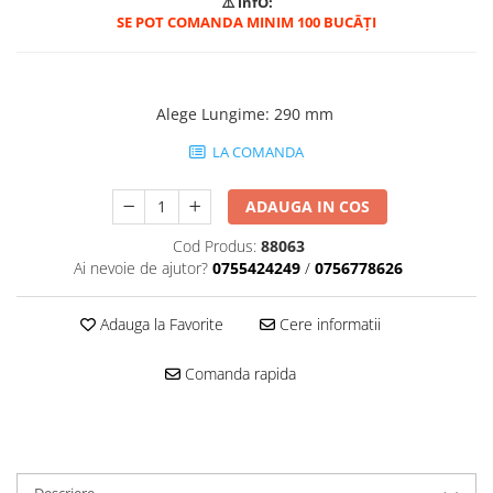
⚠️ infO:
Mascare
SE POT COMANDA MINIM 100 BUCĀȚI
Garnituri Adezive Uși Ferestre
Gips Carton
Șuruburi Gips Carton
Alege Lungime
:
290 mm
Piese pentru CD si UA
LA COMANDA
Benzi Gips Carton
Dibluri Gips Carton
ADAUGA IN COS
Profile Gips Carton
Cod Produs:
88063
Ipsos îmbinare Gips Carton
Ai nevoie de ajutor?
0755424249
/
0756778626
Plăci Gips Carton
Acoperiri Elastice, Textile și din
Adauga la Favorite
Cere informatii
Lemn
Adezivi Acoperiri Elastice și Textile
Comanda rapida
Adezivi Parchet și Lemn
Produse pentru Curățare
Colțare Protecție
Profile Baie