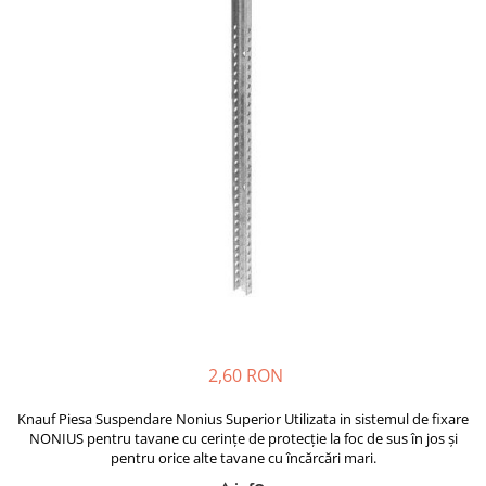
Plasă Armare
Plasă Termoizolație
Plasă Tencuieli și Șape
Alte Plase
Doze și Platforme
Adezivi Termoizolații
Benzi Adezive
Barieră de Vapori
Etanșare Străpungeri
Folie Difuzie Anticondens
Vată Minerală
Vată Bazaltică
2,60 RON
Polistiren Expandat & Extrudat
Finisaje
Knauf Piesa Suspendare Nonius Superior Utilizata in sistemul de fixare
NONIUS pentru tavane cu cerinţe de protecţie la foc de sus în jos şi
Accesorii Finisaje
pentru orice alte tavane cu încărcări mari.
Uși de Vizitare