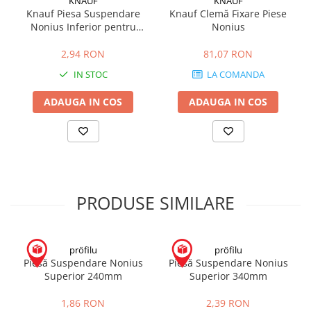
KNAUF
KNAUF
Hidroizolații Lichide
Knauf Piesa Suspendare
Knauf Clemă Fixare Piese
Nonius Inferior pentru
Nonius
Hidroizolații Bituminoase
Profil CD60 12cm
Hidrofobizare și Tratamente
2,94 RON
81,07 RON
Tencuieli și Betoane
IN STOC
LA COMANDA
Amorse Tencuieli
ADAUGA IN COS
ADAUGA IN COS
Pardoseli și Nivelare Suport
Nivelare Grosieră
Nivelare în Strat Subțire
Rașini Reparații Fisuri Șapă
Aditivi pentru Șape
PRODUSE SIMILARE
Amorse și Promotori de Aderență
Stabilizare Suport
Aditivi pentru Betoane și Mortare
pröfilu
pröfilu
Profile Tencuieli și Glet
Piesă Suspendare Nonius
Piesă Suspendare Nonius
Superior 240mm
Superior 340mm
Profile Glet
Profile Tencuieli
1,86 RON
2,39 RON