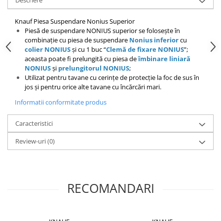
Descriere
Placări Ceramice și din Piatră
Knauf Piesa Suspendare Nonius Superior
Profile Dilatatie
Piesă de suspendare NONIUS superior se foloseşte în
combinaţie cu piesa de suspendare
Nonius inferior
cu
Chituri de Rosturi
colier NONIUS
şi cu 1 buc “
Clemă de fixare NONIUS
”;
Distanțiere si Pene pentru Nivelare
aceasta poate fi prelungită cu piesa de
îmbinare liniară
Adezivi
NONIUS
şi
prelungitorul NONIUS
;
Utilizat pentru tavane cu cerinţe de protecţie la foc de sus în
Produse pentru Curățare
jos şi pentru orice alte tavane cu încărcări mari.
Latex pentru Adezivi și Chituri
Informatii conformitate produs
Hidroizolații
Accesorii Hidroizolații
Caracteristici
Etanșanți Elastici și Adezivi
Review-uri
(0)
Etanșanți
Adezivi și Etanșanți
Fund de Rost
RECOMANDARI
Benzi de Etanșare
Impermeabilizări Suprafețe
Hidroizolații Flexibile