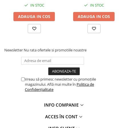
Profile Betoane
IN STOC
IN STOC
Reparare Beton, Subturnări și
Ancorări
ADAUGA IN COS
ADAUGA IN COS
Mortare Speciale
Gleturi
Decorative
Profile Decorative
Newsletter
Nu rata ofertele si promotiile noastre
Ancadramente Uși și Ferestre
Solbancuri / Pervaze
Termosistem Decorativ
Brâuri Decorative
Vreau să primesc newsletter cu promoțiile
magazinului. Află mai multe în
Politica de
Scafe pentru Led
Confidențialitate
Cornișe
Plinte
INFO COMPANIE
Panouri Decorative 3D
Accesorii Montaj
ACCES ÎN CONT
Glafuri